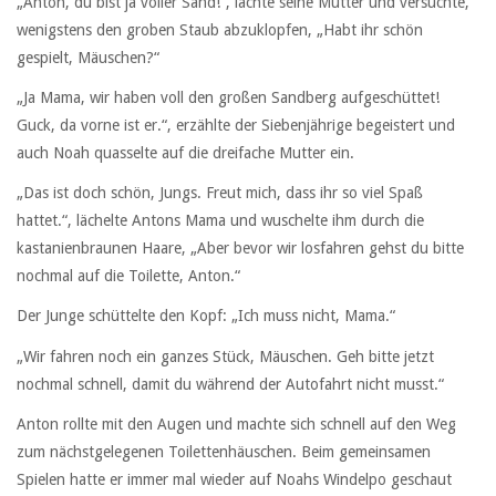
„Anton, du bist ja voller Sand!“, lachte seine Mutter und versuchte,
wenigstens den groben Staub abzuklopfen, „Habt ihr schön
gespielt, Mäuschen?“
„Ja Mama, wir haben voll den großen Sandberg aufgeschüttet!
Guck, da vorne ist er.“, erzählte der Siebenjährige begeistert und
auch Noah quasselte auf die dreifache Mutter ein.
„Das ist doch schön, Jungs. Freut mich, dass ihr so viel Spaß
hattet.“, lächelte Antons Mama und wuschelte ihm durch die
kastanienbraunen Haare, „Aber bevor wir losfahren gehst du bitte
nochmal auf die Toilette, Anton.“
Der Junge schüttelte den Kopf: „Ich muss nicht, Mama.“
„Wir fahren noch ein ganzes Stück, Mäuschen. Geh bitte jetzt
nochmal schnell, damit du während der Autofahrt nicht musst.“
Anton rollte mit den Augen und machte sich schnell auf den Weg
zum nächstgelegenen Toilettenhäuschen. Beim gemeinsamen
Spielen hatte er immer mal wieder auf Noahs Windelpo geschaut