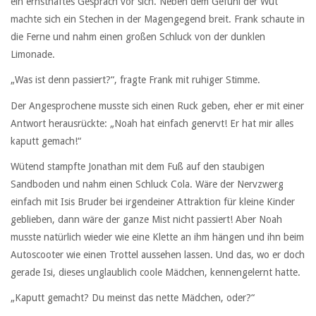
ein ernsthaftes Gespräch vor sich. Neben dem Gefühl der Wut
machte sich ein Stechen in der Magengegend breit. Frank schaute in
die Ferne und nahm einen großen Schluck von der dunklen
Limonade.
„Was ist denn passiert?“, fragte Frank mit ruhiger Stimme.
Der Angesprochene musste sich einen Ruck geben, eher er mit einer
Antwort herausrückte: „Noah hat einfach genervt! Er hat mir alles
kaputt gemach!“
Wütend stampfte Jonathan mit dem Fuß auf den staubigen
Sandboden und nahm einen Schluck Cola. Wäre der Nervzwerg
einfach mit Isis Bruder bei irgendeiner Attraktion für kleine Kinder
geblieben, dann wäre der ganze Mist nicht passiert! Aber Noah
musste natürlich wieder wie eine Klette an ihm hängen und ihn beim
Autoscooter wie einen Trottel aussehen lassen. Und das, wo er doch
gerade Isi, dieses unglaublich coole Mädchen, kennengelernt hatte.
„Kaputt gemacht? Du meinst das nette Mädchen, oder?“