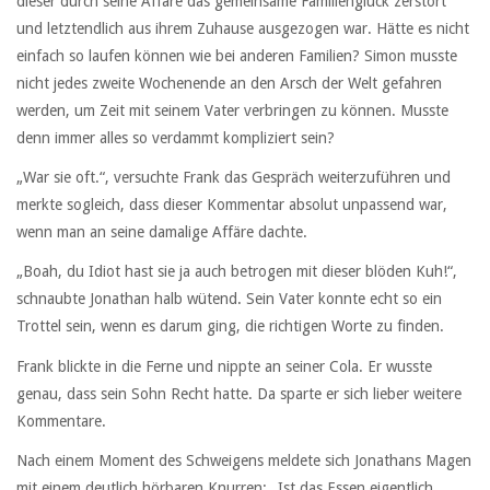
dieser durch seine Affäre das gemeinsame Familienglück zerstört
und letztendlich aus ihrem Zuhause ausgezogen war. Hätte es nicht
einfach so laufen können wie bei anderen Familien? Simon musste
nicht jedes zweite Wochenende an den Arsch der Welt gefahren
werden, um Zeit mit seinem Vater verbringen zu können. Musste
denn immer alles so verdammt kompliziert sein?
„War sie oft.“, versuchte Frank das Gespräch weiterzuführen und
merkte sogleich, dass dieser Kommentar absolut unpassend war,
wenn man an seine damalige Affäre dachte.
„Boah, du Idiot hast sie ja auch betrogen mit dieser blöden Kuh!“,
schnaubte Jonathan halb wütend. Sein Vater konnte echt so ein
Trottel sein, wenn es darum ging, die richtigen Worte zu finden.
Frank blickte in die Ferne und nippte an seiner Cola. Er wusste
genau, dass sein Sohn Recht hatte. Da sparte er sich lieber weitere
Kommentare.
Nach einem Moment des Schweigens meldete sich Jonathans Magen
mit einem deutlich hörbaren Knurren: „Ist das Essen eigentlich