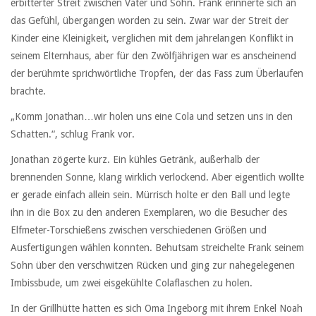
erbitterter Streit zwischen Vater und Sohn. Frank erinnerte sich an
das Gefühl, übergangen worden zu sein. Zwar war der Streit der
Kinder eine Kleinigkeit, verglichen mit dem jahrelangen Konflikt in
seinem Elternhaus, aber für den Zwölfjährigen war es anscheinend
der berühmte sprichwörtliche Tropfen, der das Fass zum Überlaufen
brachte.
„Komm Jonathan…wir holen uns eine Cola und setzen uns in den
Schatten.“, schlug Frank vor.
Jonathan zögerte kurz. Ein kühles Getränk, außerhalb der
brennenden Sonne, klang wirklich verlockend. Aber eigentlich wollte
er gerade einfach allein sein. Mürrisch holte er den Ball und legte
ihn in die Box zu den anderen Exemplaren, wo die Besucher des
Elfmeter-Torschießens zwischen verschiedenen Größen und
Ausfertigungen wählen konnten. Behutsam streichelte Frank seinem
Sohn über den verschwitzen Rücken und ging zur nahegelegenen
Imbissbude, um zwei eisgekühlte Colaflaschen zu holen.
In der Grillhütte hatten es sich Oma Ingeborg mit ihrem Enkel Noah