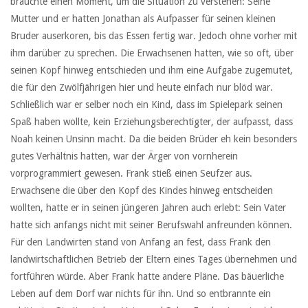
brauchte einen Moment, um die Situation zu verstehen: Seine
Mutter und er hatten Jonathan als Aufpasser für seinen kleinen
Bruder auserkoren, bis das Essen fertig war. Jedoch ohne vorher mit
ihm darüber zu sprechen. Die Erwachsenen hatten, wie so oft, über
seinen Kopf hinweg entschieden und ihm eine Aufgabe zugemutet,
die für den Zwölfjährigen hier und heute einfach nur blöd war.
Schließlich war er selber noch ein Kind, dass im Spielepark seinen
Spaß haben wollte, kein Erziehungsberechtigter, der aufpasst, dass
Noah keinen Unsinn macht. Da die beiden Brüder eh kein besonders
gutes Verhältnis hatten, war der Ärger von vornherein
vorprogrammiert gewesen. Frank stieß einen Seufzer aus.
Erwachsene die über den Kopf des Kindes hinweg entscheiden
wollten, hatte er in seinen jüngeren Jahren auch erlebt: Sein Vater
hatte sich anfangs nicht mit seiner Berufswahl anfreunden können.
Für den Landwirten stand von Anfang an fest, dass Frank den
landwirtschaftlichen Betrieb der Eltern eines Tages übernehmen und
fortführen würde. Aber Frank hatte andere Pläne. Das bäuerliche
Leben auf dem Dorf war nichts für ihn. Und so entbrannte ein