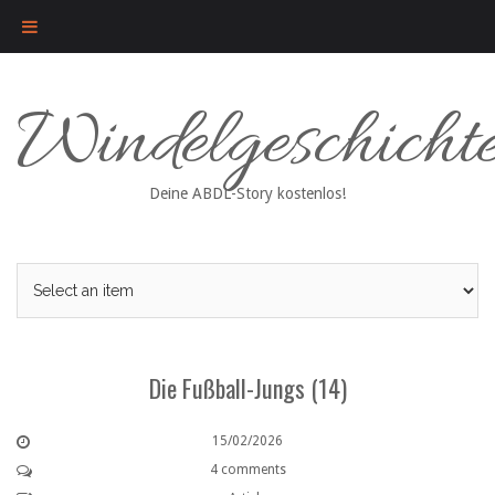
Skip
Windelgeschicht
to
content
Deine ABDL-Story kostenlos!
Die Fußball-Jungs (14)
15/02/2026
4 comments