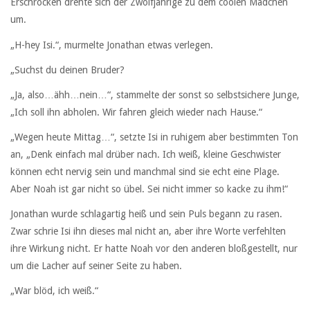
Erschrocken drehte sich der Zwölfjährige zu dem coolen Mädchen
um.
„H-hey Isi.“, murmelte Jonathan etwas verlegen.
„Suchst du deinen Bruder?
„Ja, also…ähh…nein…“, stammelte der sonst so selbstsichere Junge,
„Ich soll ihn abholen. Wir fahren gleich wieder nach Hause.“
„Wegen heute Mittag…“, setzte Isi in ruhigem aber bestimmten Ton
an, „Denk einfach mal drüber nach. Ich weiß, kleine Geschwister
können echt nervig sein und manchmal sind sie echt eine Plage.
Aber Noah ist gar nicht so übel. Sei nicht immer so kacke zu ihm!“
Jonathan wurde schlagartig heiß und sein Puls begann zu rasen.
Zwar schrie Isi ihn dieses mal nicht an, aber ihre Worte verfehlten
ihre Wirkung nicht. Er hatte Noah vor den anderen bloßgestellt, nur
um die Lacher auf seiner Seite zu haben.
„War blöd, ich weiß.“