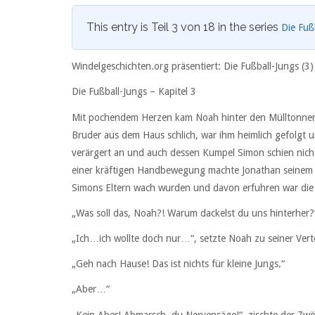
This entry is Teil 3 von 18 in the series
Die Fuß
Windelgeschichten.org präsentiert: Die Fußball-Jungs (3)
Die Fußball-Jungs – Kapitel 3
Mit pochendem Herzen kam Noah hinter den Mülltonnen h
Bruder aus dem Haus schlich, war ihm heimlich gefolgt u
verärgert an und auch dessen Kumpel Simon schien nicht b
einer kräftigen Handbewegung machte Jonathan seinem 
Simons Eltern wach wurden und davon erfuhren war die 
„Was soll das, Noah?! Warum dackelst du uns hinterher?
„Ich…ich wollte doch nur…“, setzte Noah zu seiner Vert
„Geh nach Hause! Das ist nichts für kleine Jungs.“
„Aber…“
„Kein Aber! Abmarsch, du Nervensäge!“, zischte der Zwöl