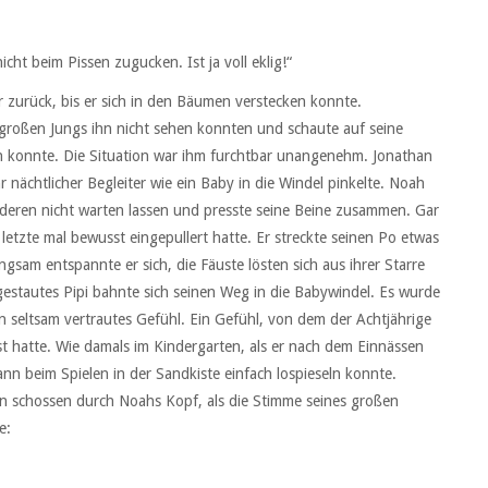
cht beim Pissen zugucken. Ist ja voll eklig!“
zurück, bis er sich in den Bäumen verstecken konnte.
 großen Jungs ihn nicht sehen konnten und schaute auf seine
 konnte. Die Situation war ihm furchtbar unangenehm. Jonathan
 nächtlicher Begleiter wie ein Baby in die Windel pinkelte. Noah
 Anderen nicht warten lassen und presste seine Beine zusammen. Gar
s letzte mal bewusst eingepullert hatte. Er streckte seinen Po etwas
gsam entspannte er sich, die Fäuste lösten sich aus ihrer Starre
ufgestautes Pipi bahnte sich seinen Weg in die Babywindel. Es wurde
seltsam vertrautes Gefühl. Ein Gefühl, von dem der Achtjährige
sst hatte. Wie damals im Kindergarten, als er nach dem Einnässen
nn beim Spielen in der Sandkiste einfach lospieseln konnte.
n schossen durch Noahs Kopf, als die Stimme seines großen
e: