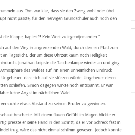
rummeln aus. Ihm war klar, dass sie den Zwerg wohl oder übel
pt nicht passte, für den nervigen Grundschüler auch noch den
st die Klappe, kapiert?! Kein Wort zu irgendjemanden.“
ich auf den Weg in angrenzenden Wald, durch den ein Pfad zum
t an Tageslicht, der um diese Uhrzeit kaum noch Helligkeit
e hindurch. Jonathan knipste die Taschenlampe wieder an und ging
die Atmosphäre des Waldes auf ihn einen unheimlichen Eindruck
es Ungeheuer, dass sich auf sie stürzen würde. Ungeheuer deren
Betten schliefen. Simon dagegen wirkte noch entspannt. Er war
daher keine Angst im nächtlichen Wald.
und versuchte etwas Abstand zu seinem Bruder zu gewinnen.
sehaut bescherte. Mit einem flauen Gefühl im Magen blickte er
ig presste er seine Hand in den Schritt, da er vor Schreck fast in
ndel trug, wäre das nicht einmal schlimm gewesen. Jedoch konnte