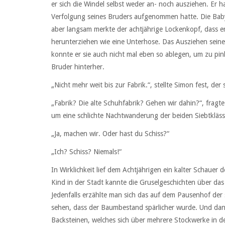
er sich die Windel selbst weder an- noch ausziehen. Er ha
Verfolgung seines Bruders aufgenommen hatte. Die Baby
aber langsam merkte der achtjährige Lockenkopf, dass er 
herunterziehen wie eine Unterhose. Das Ausziehen sein
konnte er sie auch nicht mal eben so ablegen, um zu pi
Bruder hinterher.
„Nicht mehr weit bis zur Fabrik.“, stellte Simon fest, der
„Fabrik? Die alte Schuhfabrik? Gehen wir dahin?“, fragt
um eine schlichte Nachtwanderung der beiden Siebtkläss
„Ja, machen wir. Oder hast du Schiss?“
„Ich? Schiss? Niemals!“
In Wirklichkeit lief dem Achtjährigen ein kalter Schauer 
Kind in der Stadt kannte die Gruselgeschichten über das
Jedenfalls erzählte man sich das auf dem Pausenhof der 
sehen, dass der Baumbestand spärlicher wurde. Und dann
Backsteinen, welches sich über mehrere Stockwerke in d