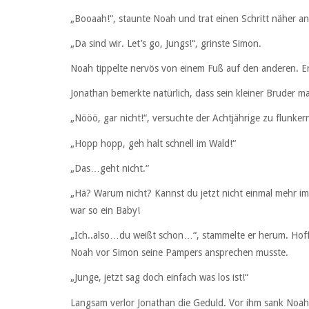
„Booaah!“, staunte Noah und trat einen Schritt näher an 
„Da sind wir. Let’s go, Jungs!“, grinste Simon.
Noah tippelte nervös von einem Fuß auf den anderen. E
Jonathan bemerkte natürlich, dass sein kleiner Bruder ma
„Nööö, gar nicht!“, versuchte der Achtjährige zu flunker
„Hopp hopp, geh halt schnell im Wald!“
„Das…geht nicht.“
„Hä? Warum nicht? Kannst du jetzt nicht einmal mehr im
war so ein Baby!
„Ich..also…du weißt schon…“, stammelte er herum. Hoff
Noah vor Simon seine Pampers ansprechen musste.
„Junge, jetzt sag doch einfach was los ist!“
Langsam verlor Jonathan die Geduld. Vor ihm sank Noa