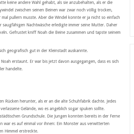
tte keine andere Wahl gehabt, als sie anzubehalten, als er die
windel zwischen seinen Beinen war zwar noch völlig trocken,
mal pullern musste. Aber die Windel konnte er ja nicht so einfach
er saugfähigen Nachtwäsche erledigte immer seine Mutter. Daher
nkeln. Gefrustet kniff Noah die Beine zusammen und tapste seinem
 sich geografisch gut in der Kleinstadt auskannte.
e Noah erstaunt. Er war bis jetzt davon ausgegangen, dass es sich
ler handelte.
den Rücken herunter, als er an die alte Schuhfabrik dachte. Jedes
 verlassene Gelände, wo es angeblich sogar spuken sollte.
städtischen Grundschule. Die Jungen konnten bereits in der Ferne
 war es auf einmal vor ihnen: Ein Monster aus verwitterten
en Himmel erstreckte.