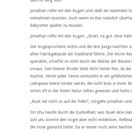
Jonathan rollte mit den Augen und stieß ein wütendes G
mitnehmen mussten. Auch wenn es ihm natürlich überhau
Babysitter spielen zu müssen.
Jonathan rollte mit den Augen: „Boah, na gut. Aber hält
Der Angesprochene nickte und die drei Jungs machten s
alten Fabrikgebäude am Stadtrand führte. Der letzte Res
spendete, schaffte es nicht durch die Blätter der Bäum
voraus. Sein kleiner Bruder blieb dicht hinter ihm, da 
machte. Hinter jeder Tanne vermutete er ein gefährlich
Leibspeise kleine Kinder waren, die nicht brav in ihren 
schon oft in der freien Natur zelten gewesen und hatte 
„Rück mir nicht so auf die Pelle!“, nörgelte Jonathan 
Ein Uhu heulte durch die Dunkelheit, was Noah eine Gän
sich um, konnte den Vogel aber nicht entdecken. Reflexart
die Hose gemacht hätte. Da er immer noch seine Nachtwi