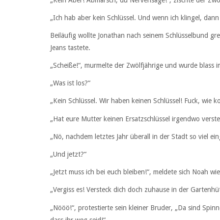
„Ich hab aber kein Schlüssel. Und wenn ich klingel, da
Beiläufig wollte Jonathan nach seinem Schlüsselbund grei
Jeans tastete.
„Scheiße!“, murmelte der Zwölfjährige und wurde blass i
„Was ist los?“
„Kein Schlüssel. Wir haben keinen Schlüssel! Fuck, wie 
„Hat eure Mutter keinen Ersatzschlüssel irgendwo verste
„Nö, nachdem letztes Jahr überall in der Stadt so viel 
„Und jetzt?“
„Jetzt muss ich bei euch bleiben!“, meldete sich Noah wi
„Vergiss es! Versteck dich doch zuhause in der Gartenhü
„Nööö!“, protestierte sein kleiner Bruder, „Da sind Spin
dass ihr weg seid!“