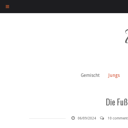
Skip
to
content
Gemischt
Jungs
Die Fuß
06/09/2024
10 comment