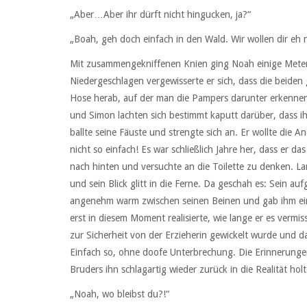
„Aber…Aber ihr dürft nicht hingucken, ja?“
„Boah, geh doch einfach in den Wald. Wir wollen dir eh ni
Mit zusammengekniffenen Knien ging Noah einige Meter 
Niedergeschlagen vergewisserte er sich, dass die beiden
Hose herab, auf der man die Pampers darunter erkennen
und Simon lachten sich bestimmt kaputt darüber, dass ihr
ballte seine Fäuste und strengte sich an. Er wollte die
nicht so einfach! Es war schließlich Jahre her, dass er da
nach hinten und versuchte an die Toilette zu denken. Lan
und sein Blick glitt in die Ferne. Da geschah es: Sein a
angenehm warm zwischen seinen Beinen und gab ihm ein 
erst in diesem Moment realisierte, wie lange er es vermi
zur Sicherheit von der Erzieherin gewickelt wurde und da
Einfach so, ohne doofe Unterbrechung. Die Erinnerunge
Bruders ihn schlagartig wieder zurück in die Realität holt
„Noah, wo bleibst du?!“