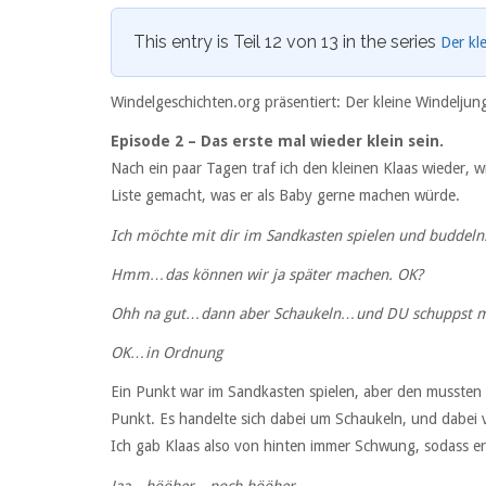
This entry is Teil 12 von 13 in the series
Der kl
Windelgeschichten.org präsentiert: Der kleine Windeljung
Episode 2 – Das erste mal wieder klein sein.
Nach ein paar Tagen traf ich den kleinen Klaas wieder, w
Liste gemacht, was er als Baby gerne machen würde.
Ich möchte mit dir im Sandkasten spielen und buddeln
Hmm…das können wir ja später machen. OK?
Ohh na gut…dann aber Schaukeln…und DU schuppst m
OK…in Ordnung
Ein Punkt war im Sandkasten spielen, aber den mussten w
Punkt. Es handelte sich dabei um Schaukeln, und dabei
Ich gab Klaas also von hinten immer Schwung, sodass e
Jaa…hööher…noch hööher