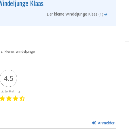
Windeljunge Klaas
Der kleine Windeljunge Klaas (1)
,
,
as
kleine
windeljunge
4.5
rticle Rating
Anmelden