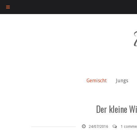
Skip
to
content
Gemischt
Jungs
Der kleine Wi
24/07/2016
1 comme