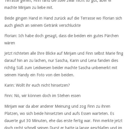
Terrasse gehen, Finn fand die Idee zwar nicht so gut, aber er
machte Mirijam zu liebe mit.
Beide gingen Hand in Hand zurück auf die Terrasse wo Florian sich
auch gleich an seinem Getränk verschluckte
Florian: Ich habe doch gesagt, dass die beiden ein gutes Pärchen
wären
Jetzt richteten alle Ihre Blicke auf Mirijam und Finn selbst Marie fing
darauf hin an zu lachen, nur Sascha, Karin und Lena fanden dies
richtig Süß zum Leidwesen beider machte Sascha unbemerkt mit
seinem Handy ein Foto von den beiden.
Karin: Wollt ihr euch nicht hinsetzen?
Finn: Nö, wir können doch im Stehen essen
Mirijam war da aber anderer Meinung und zog Finn zu ihren
Plätzen, wo sich beide hinsetzten und aufs Essen warteten. Es
dauerte gut 30 Minuten, ehe das erste fertig war. Finn merkte jetzt
doch recht schnell seinen Durst er hatte ja lange geschlafen und im