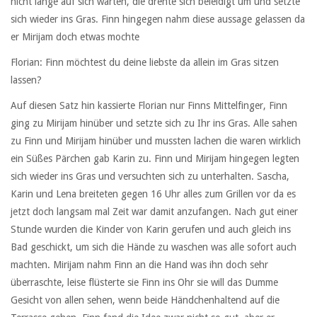
nicht lange auf sich warten, die drehte sich beleidigt um und setzte
sich wieder ins Gras. Finn hingegen nahm diese aussage gelassen da
er Mirijam doch etwas mochte
Florian: Finn möchtest du deine liebste da allein im Gras sitzen
lassen?
Auf diesen Satz hin kassierte Florian nur Finns Mittelfinger, Finn
ging zu Mirijam hinüber und setzte sich zu Ihr ins Gras. Alle sahen
zu Finn und Mirijam hinüber und mussten lachen die waren wirklich
ein Süßes Pärchen gab Karin zu. Finn und Mirijam hingegen legten
sich wieder ins Gras und versuchten sich zu unterhalten. Sascha,
Karin und Lena breiteten gegen 16 Uhr alles zum Grillen vor da es
jetzt doch langsam mal Zeit war damit anzufangen. Nach gut einer
Stunde wurden die Kinder von Karin gerufen und auch gleich ins
Bad geschickt, um sich die Hände zu waschen was alle sofort auch
machten. Mirijam nahm Finn an die Hand was ihn doch sehr
überraschte, leise flüsterte sie Finn ins Ohr sie will das Dumme
Gesicht von allen sehen, wenn beide Händchenhaltend auf die