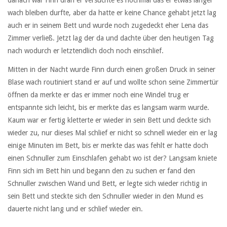
danach war Finn dran er versuchte es nochmal das er etwas länger
wach bleiben durfte, aber da hatte er keine Chance gehabt jetzt lag
auch er in seinem Bett und wurde noch zugedeckt eher Lena das
Zimmer verließ. Jetzt lag der da und dachte über den heutigen Tag
nach wodurch er letztendlich doch noch einschlief.
Mitten in der Nacht wurde Finn durch einen großen Druck in seiner
Blase wach routiniert stand er auf und wollte schon seine Zimmertür
öffnen da merkte er das er immer noch eine Windel trug er
entspannte sich leicht, bis er merkte das es langsam warm wurde.
Kaum war er fertig kletterte er wieder in sein Bett und deckte sich
wieder zu, nur dieses Mal schlief er nicht so schnell wieder ein er lag
einige Minuten im Bett, bis er merkte das was fehlt er hatte doch
einen Schnuller zum Einschlafen gehabt wo ist der? Langsam kniete
Finn sich im Bett hin und begann den zu suchen er fand den
Schnuller zwischen Wand und Bett, er legte sich wieder richtig in
sein Bett und steckte sich den Schnuller wieder in den Mund es
dauerte nicht lang und er schlief wieder ein.