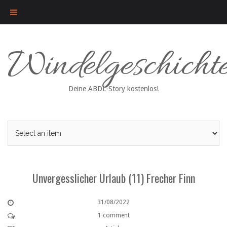
Skip
Windelgeschicht
to
content
Deine ABDL-Story kostenlos!
Unvergesslicher Urlaub (11) Frecher Finn
31/08/2022
1 comment