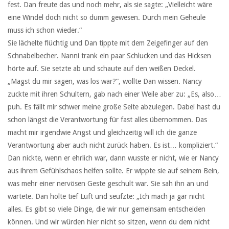
fest. Dan freute das und noch mehr, als sie sagte: „Vielleicht wäre
eine Windel doch nicht so dumm gewesen. Durch mein Geheule
muss ich schon wieder.“
Sie lächelte flüchtig und Dan tippte mit dem Zeigefinger auf den
Schnabelbecher. Nanni trank ein paar Schlucken und das Hicksen
hörte auf. Sie setzte ab und schaute auf den weißen Deckel.
„Magst du mir sagen, was los war?“, wollte Dan wissen. Nancy
zuckte mit ihren Schultern, gab nach einer Weile aber zu: „Es, also…
puh. Es fällt mir schwer meine große Seite abzulegen. Dabei hast du
schon längst die Verantwortung für fast alles übernommen. Das
macht mir irgendwie Angst und gleichzeitig will ich die ganze
Verantwortung aber auch nicht zurück haben. Es ist… kompliziert.“
Dan nickte, wenn er ehrlich war, dann wusste er nicht, wie er Nancy
aus ihrem Gefühlschaos helfen sollte. Er wippte sie auf seinem Bein,
was mehr einer nervösen Geste geschult war. Sie sah ihn an und
wartete. Dan holte tief Luft und seufzte: „Ich mach ja gar nicht
alles. Es gibt so viele Dinge, die wir nur gemeinsam entscheiden
können. Und wir würden hier nicht so sitzen, wenn du dem nicht