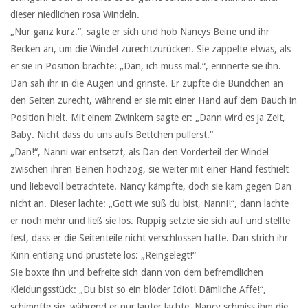
dieser niedlichen rosa Windeln.
„Nur ganz kurz.“, sagte er sich und hob Nancys Beine und ihr
Becken an, um die Windel zurechtzurücken. Sie zappelte etwas, als
er sie in Position brachte: „Dan, ich muss mal.“, erinnerte sie ihn.
Dan sah ihr in die Augen und grinste. Er zupfte die Bündchen an
den Seiten zurecht, während er sie mit einer Hand auf dem Bauch in
Position hielt. Mit einem Zwinkern sagte er: „Dann wird es ja Zeit,
Baby. Nicht dass du uns aufs Bettchen pullerst.“
„Dan!“, Nanni war entsetzt, als Dan den Vorderteil der Windel
zwischen ihren Beinen hochzog, sie weiter mit einer Hand festhielt
und liebevoll betrachtete. Nancy kämpfte, doch sie kam gegen Dan
nicht an. Dieser lachte: „Gott wie süß du bist, Nanni!“, dann lachte
er noch mehr und ließ sie los. Ruppig setzte sie sich auf und stellte
fest, dass er die Seitenteile nicht verschlossen hatte. Dan strich ihr
Kinn entlang und prustete los: „Reingelegt!“
Sie boxte ihn und befreite sich dann von dem befremdlichen
Kleidungsstück: „Du bist so ein blöder Idiot! Dämliche Affe!“,
schimpfte sie, während er nur lauter lachte. Nancy schmiss ihm die