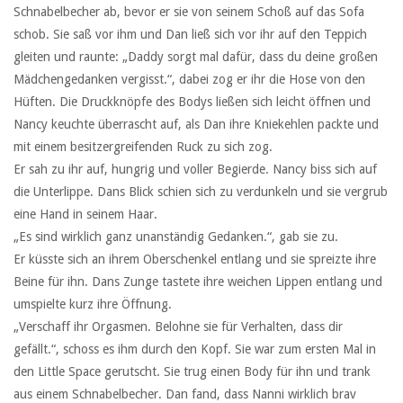
Schnabelbecher ab, bevor er sie von seinem Schoß auf das Sofa
schob. Sie saß vor ihm und Dan ließ sich vor ihr auf den Teppich
gleiten und raunte: „Daddy sorgt mal dafür, dass du deine großen
Mädchengedanken vergisst.“, dabei zog er ihr die Hose von den
Hüften. Die Druckknöpfe des Bodys ließen sich leicht öffnen und
Nancy keuchte überrascht auf, als Dan ihre Kniekehlen packte und
mit einem besitzergreifenden Ruck zu sich zog.
Er sah zu ihr auf, hungrig und voller Begierde. Nancy biss sich auf
die Unterlippe. Dans Blick schien sich zu verdunkeln und sie vergrub
eine Hand in seinem Haar.
„Es sind wirklich ganz unanständig Gedanken.“, gab sie zu.
Er küsste sich an ihrem Oberschenkel entlang und sie spreizte ihre
Beine für ihn. Dans Zunge tastete ihre weichen Lippen entlang und
umspielte kurz ihre Öffnung.
„Verschaff ihr Orgasmen. Belohne sie für Verhalten, dass dir
gefällt.“, schoss es ihm durch den Kopf. Sie war zum ersten Mal in
den Little Space gerutscht. Sie trug einen Body für ihn und trank
aus einem Schnabelbecher. Dan fand, dass Nanni wirklich brav