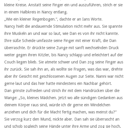
kleine Kreise. Anstatt seine Finger ein und auszuführen, strich er sie
in einem Halbkreis in Nancy entlang.
„Wie ein kleiner Regenbogen.“, dachte er an Ians Worte.
Nancy hielt die andauernde Stimulation nicht mehr aus. Sie spannte
ihre Muskeln an und war so laut, wie Dan es von ihr nicht kannte.
Ihre süße Scheide umfasste seine Finger mit einer Kraft, die Dan
überraschte. Er drückte seine Zunge mit sanft wechselnden Druck
weiter gegen ihren Kitzler, bis Nancy schlapp und erleichtert auf der
Couch liegen blieb. Sie atmete schwer und Dan zog seine Finger aus
ihr zurück. Sie sah ihn an, als wollte sie Fragen, was das war, drehte
aber ihr Gesicht mit geschlossenen Augen zur Seite. Nanni war nicht
gerne laut und das hier hatte mindestens ein Nachbar gehört.
Dan grinste zufrieden und strich ihr mit dem Handrücken über die
Wange: „So, kleines Mädchen. Jetzt wo alle sündigen Gedanken aus
deinem Körper raus sind, würde ich dir gerne ein Windelchen
anziehen und dich für die Macht fertig machen, was meinst du?“
Sie verzog kurz den Mund, nickte aber. Dan sah sie überrascht an
und schob sogleich seine Hände unter ihre Arme und zog sie hoch,