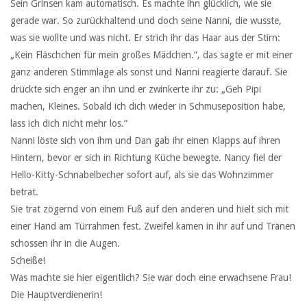
Sein Grinsen kam automatisch. Es machte ihn glücklich, wie sie
gerade war. So zurückhaltend und doch seine Nanni, die wusste,
was sie wollte und was nicht. Er strich ihr das Haar aus der Stirn:
„Kein Fläschchen für mein großes Mädchen.“, das sagte er mit einer
ganz anderen Stimmlage als sonst und Nanni reagierte darauf. Sie
drückte sich enger an ihn und er zwinkerte ihr zu: „Geh Pipi
machen, Kleines. Sobald ich dich wieder in Schmuseposition habe,
lass ich dich nicht mehr los.“
Nanni löste sich von ihm und Dan gab ihr einen Klapps auf ihren
Hintern, bevor er sich in Richtung Küche bewegte. Nancy fiel der
Hello-Kitty-Schnabelbecher sofort auf, als sie das Wohnzimmer
betrat.
Sie trat zögernd von einem Fuß auf den anderen und hielt sich mit
einer Hand am Türrahmen fest. Zweifel kamen in ihr auf und Tränen
schossen ihr in die Augen.
Scheiße!
Was machte sie hier eigentlich? Sie war doch eine erwachsene Frau!
Die Hauptverdienerin!