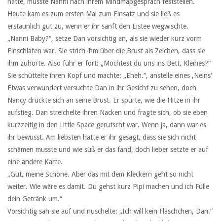
hatte, musste Nanni nach ihrem Mindmapgespräch feststellen.
Heute kam es zum ersten Mal zum Einsatz und sie ließ es
erstaunlich gut zu, wenn er ihr sanft den Eistee wegwischte.
„Nanni Baby?“, setze Dan vorsichtig an, als sie wieder kurz vorm
Einschlafen war. Sie strich ihm über die Brust als Zeichen, dass sie
ihm zuhörte. Also fuhr er fort: „Möchtest du uns ins Bett, Kleines?“
Sie schüttelte ihren Kopf und machte: „Eheh.“, anstelle eines ‚Neins‘
Etwas verwundert versuchte Dan in ihr Gesicht zu sehen, doch
Nancy drückte sich an seine Brust. Er spürte, wie die Hitze in ihr
aufstieg. Dan streichelte ihren Nacken und fragte sich, ob sie eben
kurzzeitig in den Little Space gerutscht war. Wenn ja, dann war es
ihr bewusst. Am liebsten hätte er ihr gesagt, dass sie sich nicht
schämen musste und wie süß er das fand, doch lieber setzte er auf
eine andere Karte.
„Gut, meine Schöne. Aber das mit dem Kleckern geht so nicht
weiter. Wie wäre es damit. Du gehst kurz Pipi machen und ich Fülle
dein Getränk um.“
Vorsichtig sah sie auf und nuschelte: „Ich will kein Fläschchen, Dan.“