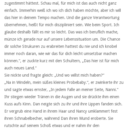
zugestimmt hättest. Schau mal, für mich ist das auch nicht ganz
einfach. Immerhin weiß ich wo ich dich haben möchte, aber ich will
das hier in deinem Tempo machen. Und die ganze Verantwortung
übernehmen, heißt für mich diszipliniert sein. Wie beim Sport. Ich
glaube deshalb fällt es mir so leicht. Das was ich beruflich mache,
münze ich gerade nur auf unsere Lebenssituation um. Die Chance
dir solche Strukuren zu erabreiten hattest du nie und ich knobel
immer noch daran, wie wir das für dich leicht umsetzbar machen
können.“, er zuckte kurz mit den Schultern, „Das hier ist für mich
auch neues Land.“
Sie nickte und fragte gleich: „Und wo willst mich haben?“
„Na in Windeln, mein süßes kleines Probebaby.“, er zwinkerte ihr zu
und sagte etwas ernster, „In jedem Falle an meiner Seite, Nanni.“
Ihr stiegen wieder Tränen in die Augen und sie drückte ihm einen
Kuss aufs Kinn. Dan neigte sich zu ihr und ihre Lippen fanden sich.
Er vergrub eine Hand in ihrem Haar und Nancy umklammert fest
ihren Schnabelbecher, während Dan ihren Mund eroberte. Sie
rutschte auf seinem Schoß etwas und er nahm ihr den