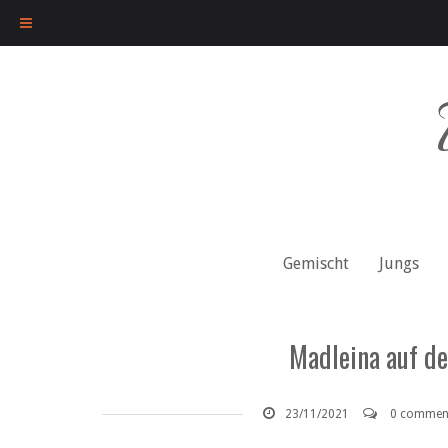
Skip
to
content
Gemischt
Jungs
Madleina auf d
23/11/2021
0 commen