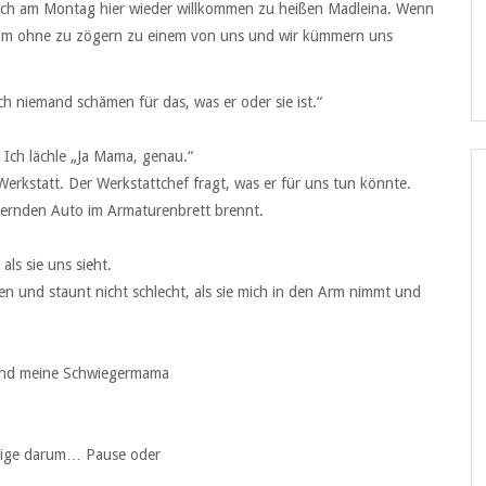
 dich am Montag hier wieder willkommen zu heißen Madleina. Wenn
komm ohne zu zögern zu einem von uns und wir kümmern uns
ch niemand schämen für das, was er oder sie ist.“
“ Ich lächle „Ja Mama, genau.“
Werkstatt. Der Werkstattchef fragt, was er für uns tun könnte.
dernden Auto im Armaturenbrett brennt.
ls sie uns sieht.
hen und staunt nicht schlecht, als sie mich in den Arm nimmt und
 und meine Schwiegermama
htige darum… Pause oder