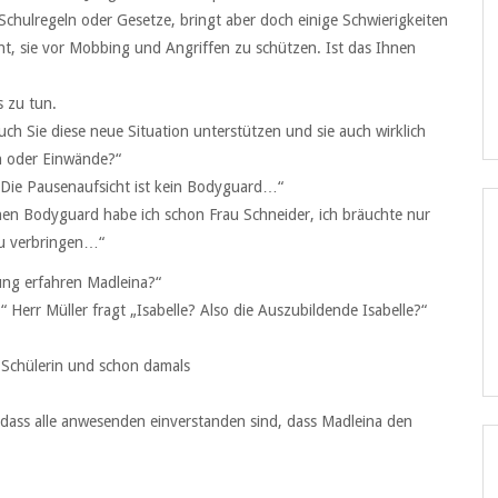
Schulregeln oder Gesetze, bringt aber doch einige Schwierigkeiten
licht, sie vor Mobbing und Angriffen zu schützen. Ist das Ihnen
s zu tun.
auch Sie diese neue Situation unterstützen und sie auch wirklich
n oder Einwände?“
 Die Pausenaufsicht ist kein Bodyguard…“
nen Bodyguard habe ich schon Frau Schneider, ich bräuchte nur
zu verbringen…“
dung erfahren Madleina?“
“ Herr Müller fragt „Isabelle? Also die Auszubildende Isabelle?“
ne Schülerin und schon damals
 dass alle anwesenden einverstanden sind, dass Madleina den