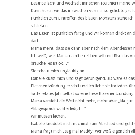
Beatrice lacht und wechselt mir schon routiniert meine W
Dann hören wir das inzwischen von mir so geliebte gro
Pünktlich zum Eintreffen des blauen Monsters stehe ich i
schließen.
Das Essen ist pünktlich fertig und wir können direkt an d
darf.
Mama meint, dass sie dann aber nach dem Abendessen n
Ich weiß, was Mama damit erreichen will und löse das Ve
brauche, es ist ok…“
Sie schaut mich ungläubig an.
Isabelle küsst mich und sagt beruhigend, als wäre es da
Blasenentzündung erzählt und ich liebe sie trotzdem über
hatte letztes Jahr selbst so eine fiese Blasenentzündu
Mama versteht die Welt nicht mehr, meint aber „Na gut,
Alibigespräch wohl erledigt…“
Wir müssen lachen.
Isabelle knuddelt mich nochmal zum Abschied und geht 
Mama fragt mich „sag mal Maddy, wer weiß eigentlich al