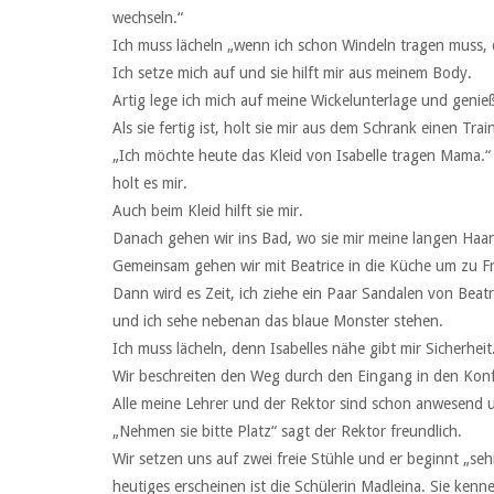
wechseln.“
Ich muss lächeln „wenn ich schon Windeln tragen muss,
Ich setze mich auf und sie hilft mir aus meinem Body.
Artig lege ich mich auf meine Wickelunterlage und geni
Als sie fertig ist, holt sie mir aus dem Schrank einen Tr
„Ich möchte heute das Kleid von Isabelle tragen Mama.“ 
holt es mir.
Auch beim Kleid hilft sie mir.
Danach gehen wir ins Bad, wo sie mir meine langen Haa
Gemeinsam gehen wir mit Beatrice in die Küche um zu F
Dann wird es Zeit, ich ziehe ein Paar Sandalen von Bea
und ich sehe nebenan das blaue Monster stehen.
Ich muss lächeln, denn Isabelles nähe gibt mir Sicherheit
Wir beschreiten den Weg durch den Eingang in den Kon
Alle meine Lehrer und der Rektor sind schon anwesend un
„Nehmen sie bitte Platz“ sagt der Rektor freundlich.
Wir setzen uns auf zwei freie Stühle und er beginnt „seh
heutiges erscheinen ist die Schülerin Madleina. Sie kennen