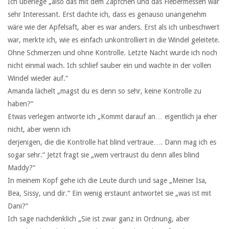
Ich überlege „also das mit dem Zäpfchen und das Fiebermessen war
sehr Interessant. Erst dachte ich, dass es genauso unangenehm
wäre wie der Apfelsaft, aber es war anders. Erst als ich unbeschwert
war, merkte ich, wie es einfach unkontrolliert in die Windel geleitete.
Ohne Schmerzen und ohne Kontrolle. Letzte Nacht wurde ich noch
nicht einmal wach. Ich schlief sauber ein und wachte in der vollen
Windel wieder auf.“
Amanda lächelt „magst du es denn so sehr, keine Kontrolle zu
haben?“
Etwas verlegen antworte ich „Kommt darauf an… eigentlich ja eher
nicht, aber wenn ich
derjenigen, die die Kontrolle hat blind vertraue…. Dann mag ich es
sogar sehr.“ Jetzt fragt sie „wem vertraust du denn alles blind
Maddy?“
In meinem Kopf gehe ich die Leute durch und sage „Meiner Isa,
Bea, Sissy, und dir.“ Ein wenig erstaunt antwortet sie „was ist mit
Dani?“
Ich sage nachdenklich „Sie ist zwar ganz in Ordnung, aber