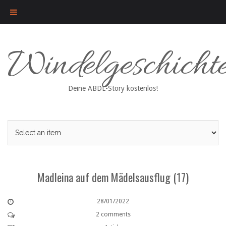
Skip
Windelgeschicht
to
content
Deine ABDL-Story kostenlos!
Madleina auf dem Mädelsausflug (17)
28/01/2022
2 comments