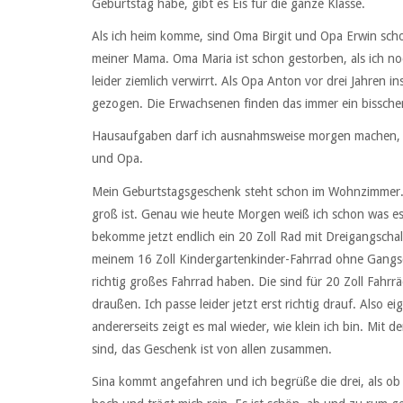
Geburtstag habe, gibt es Eis für die ganze Klasse.
Als ich heim komme, sind Oma Birgit und Opa Erwin sc
meiner Mama. Oma Maria ist schon gestorben, als ich no
leider ziemlich verwirrt. Als Opa Anton vor drei Jahren 
gezogen. Die Erwachsenen finden das immer ein bisschen 
Hausaufgaben darf ich ausnahmsweise morgen machen, a
und Opa.
Mein Geburtstagsgeschenk steht schon im Wohnzimmer. E
groß ist. Genau wie heute Morgen weiß ich schon was es 
bekomme jetzt endlich ein 20 Zoll Rad mit Dreigangschal
meinem 16 Zoll Kindergartenkinder-Fahrrad ohne Gangsc
richtig großes Fahrrad haben. Die sind für 20 Zoll Fahr
draußen. Ich passe leider jetzt erst richtig drauf. Also 
andererseits zeigt es mal wieder, wie klein ich bin. Mit
sind, das Geschenk ist von allen zusammen.
Sina kommt angefahren und ich begrüße die drei, als ob