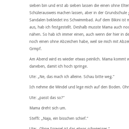
sieben bin und erst ab sieben lassen die einen ohne Elter
Schülerausweis machen lassen, aber in der Grundschule gi
Sandalen bekleidet ins Schwimmbad. Auf dem Bikini ist 
aus, hab ich festgestellt. Deshalb musste Mama auch no
nähen. So hab ich immer einen, auch wenn der hier in d
noch einen ohne Abzeichen habe, weil sie mich mit Abze
Grmpf.
Am Abend wird es wieder etwas peinlich. Mama kommt wie
daneben, damit ich hoch springe.
Ute: „Ne, das mach ich alleine. Schau bitte weg.“
Ich nehme die Windel und lege mich auf den Boden. Ohne
Ute: „passt das so?“
Mama dreht sich um.
Steffi: „Naja, ein bisschen schief.“
Ute: „Ohne Spiegel ist das etwas schwieriger.“