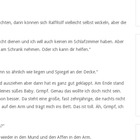
hten, dann können sich RalfRolf vielleicht selbst wickeln, aber die
nicht dienen und ich will auch keinen im Schlafzimmer haben. Aber
n am Schrank nehmen. Oder ich kann dir helfen.“
dann so ähnlich wie liegen und Spiegel an der Decke.“
md ausziehen aber dann hat es ganz gut geklappt. Am Ende stand
leines süßes Baby. Grmpf. Genau das wollte ich doch nicht sein.
n besser. Da steht eine große, fast zehnjährige, die nachts nicht
f den Arm und trägt mich ins Bett. Das ist toll. Äh, Grmpf, ich
n?“
r wieder in den Mund und den Affen in den Arm.