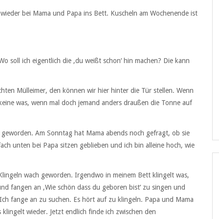
wieder bei Mama und Papa ins Bett. Kuscheln am Wochenende ist
Wo soll ich eigentlich die ‚du weißt schon‘ hin machen? Die kann
ichten Mülleimer, den können wir hier hinter die Tür stellen. Wenn
h keine was, wenn mal doch jemand anders draußen die Tonne auf
al geworden. Am Sonntag hat Mama abends noch gefragt, ob sie
ach unten bei Papa sitzen geblieben und ich bin alleine hoch, wie
lingeln wach geworden. Irgendwo in meinem Bett klingelt was,
und fangen an ‚Wie schön dass du geboren bist‘ zu singen und
t. Ich fange an zu suchen. Es hört auf zu klingeln. Papa und Mama
lingelt wieder. Jetzt endlich finde ich zwischen den