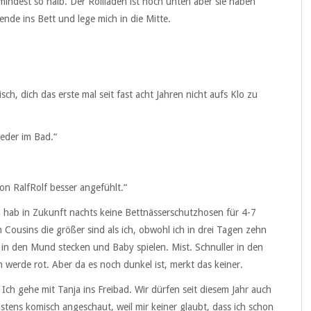
indest so halb. Der Rollladen ist noch unten aber sie haben
ende ins Bett und lege mich in die Mitte.
sch, dich das erste mal seit fast acht Jahren nicht aufs Klo zu
ieder im Bad.“
von RalfRolf besser angefühlt.“
ch hab in Zukunft nachts keine Bettnässerschutzhosen für 4-7
 Cousins die größer sind als ich, obwohl ich in drei Tagen zehn
er in den Mund stecken und Baby spielen. Mist. Schnuller in den
ch werde rot. Aber da es noch dunkel ist, merkt das keiner.
ch gehe mit Tanja ins Freibad. Wir dürfen seit diesem Jahr auch
stens komisch angeschaut, weil mir keiner glaubt, dass ich schon