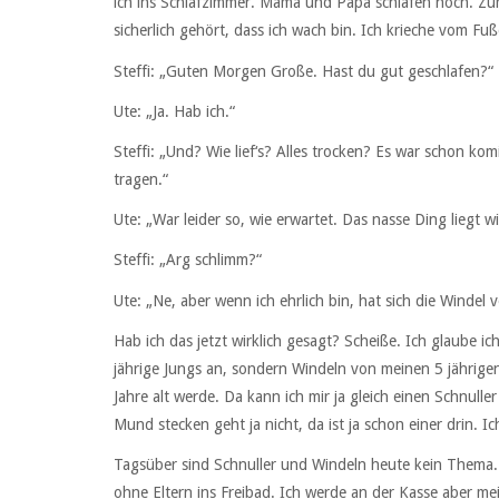
ich ins Schlafzimmer. Mama und Papa schlafen noch. Zum
sicherlich gehört, dass ich wach bin. Ich krieche vom Fuß
Steffi: „Guten Morgen Große. Hast du gut geschlafen?“
Ute: „Ja. Hab ich.“
Steffi: „Und? Wie lief‘s? Alles trocken? Es war schon komi
tragen.“
Ute: „War leider so, wie erwartet. Das nasse Ding liegt w
Steffi: „Arg schlimm?“
Ute: „Ne, aber wenn ich ehrlich bin, hat sich die Windel 
Hab ich das jetzt wirklich gesagt? Scheiße. Ich glaube i
jährige Jungs an, sondern Windeln von meinen 5 jährigen
Jahre alt werde. Da kann ich mir ja gleich einen Schnull
Mund stecken geht ja nicht, da ist ja schon einer drin. I
Tagsüber sind Schnuller und Windeln heute kein Thema. I
ohne Eltern ins Freibad. Ich werde an der Kasse aber mei