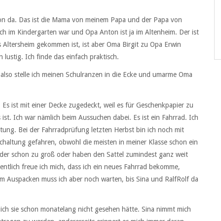
hon da. Das ist die Mama von meinem Papa und der Papa von
ch im Kindergarten war und Opa Anton ist ja im Altenheim. Der ist
ins Altersheim gekommen ist, ist aber Oma Birgit zu Opa Erwin
lustig. Ich finde das einfach praktisch.
lso stelle ich meinen Schulranzen in die Ecke und umarme Oma
s ist mit einer Decke zugedeckt, weil es für Geschenkpapier zu
ist. Ich war nämlich beim Aussuchen dabei. Es ist ein Fahrrad. Ich
tung. Bei der Fahrradprüfung letzten Herbst bin ich noch mit
haltung gefahren, obwohl die meisten in meiner Klasse schon ein
räder schon zu groß oder haben den Sattel zumindest ganz weit
eigentlich freue ich mich, dass ich ein neues Fahrrad bekomme,
 dem Auspacken muss ich aber noch warten, bis Sina und RalfRolf da
 ich sie schon monatelang nicht gesehen hätte. Sina nimmt mich