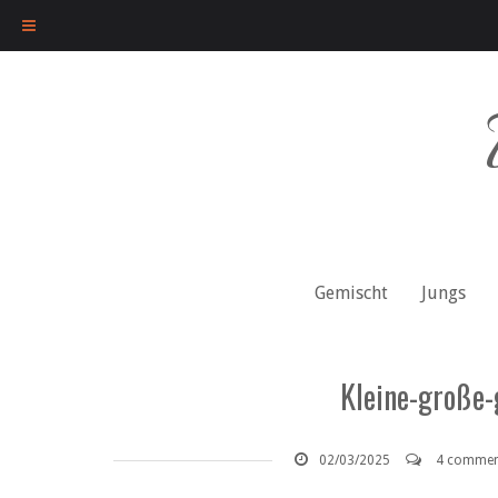
Skip
to
content
Gemischt
Jungs
Kleine-große-
02/03/2025
4 commen