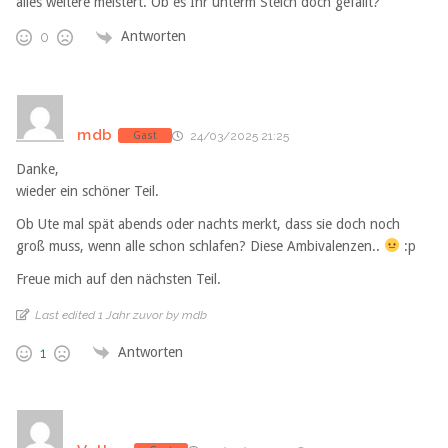
alles weitere meistert. Ob es Ihr unterm Steich doch gefällt?
Antworten
0
mdb
Gast
24/03/2025 21:25
Danke,
wieder ein schöner Teil.
Ob Ute mal spät abends oder nachts merkt, dass sie doch noch
groß muss, wenn alle schon schlafen? Diese Ambivalenzen..
:p
Freue mich auf den nächsten Teil.
Last edited 1 Jahr zuvor by mdb
Antworten
1