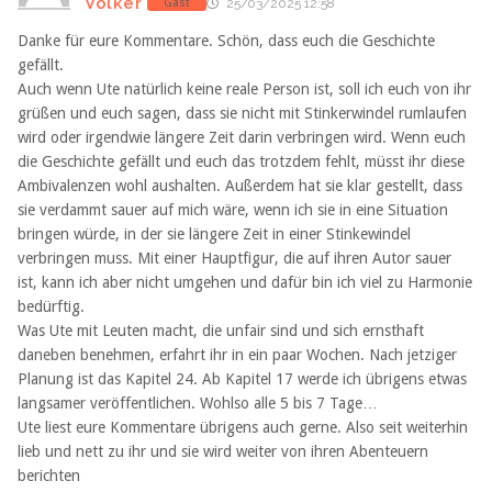
Volker
Gast
25/03/2025 12:58
Danke für eure Kommentare. Schön, dass euch die Geschichte
gefällt.
Auch wenn Ute natürlich keine reale Person ist, soll ich euch von ihr
grüßen und euch sagen, dass sie nicht mit Stinkerwindel rumlaufen
wird oder irgendwie längere Zeit darin verbringen wird. Wenn euch
die Geschichte gefällt und euch das trotzdem fehlt, müsst ihr diese
Ambivalenzen wohl aushalten. Außerdem hat sie klar gestellt, dass
sie verdammt sauer auf mich wäre, wenn ich sie in eine Situation
bringen würde, in der sie längere Zeit in einer Stinkewindel
verbringen muss. Mit einer Hauptfigur, die auf ihren Autor sauer
ist, kann ich aber nicht umgehen und dafür bin ich viel zu Harmonie
bedürftig.
Was Ute mit Leuten macht, die unfair sind und sich ernsthaft
daneben benehmen, erfahrt ihr in ein paar Wochen. Nach jetziger
Planung ist das Kapitel 24. Ab Kapitel 17 werde ich übrigens etwas
langsamer veröffentlichen. Wohlso alle 5 bis 7 Tage…
Ute liest eure Kommentare übrigens auch gerne. Also seit weiterhin
lieb und nett zu ihr und sie wird weiter von ihren Abenteuern
berichten