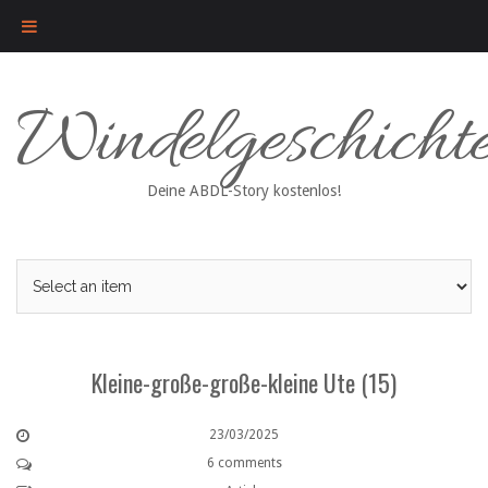
Skip
Windelgeschicht
to
content
Deine ABDL-Story kostenlos!
Kleine-große-große-kleine Ute (15)
23/03/2025
6 comments