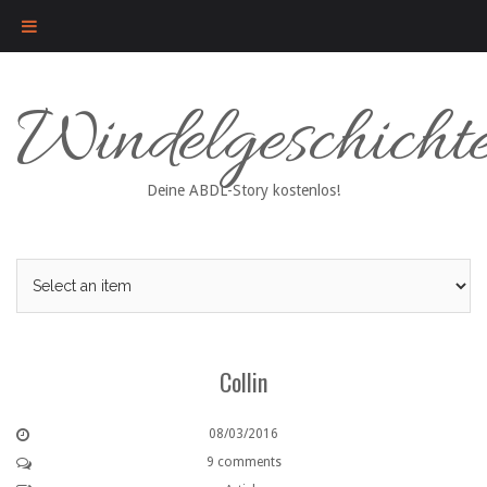
Skip
Windelgeschicht
to
content
Deine ABDL-Story kostenlos!
Collin
08/03/2016
9 comments