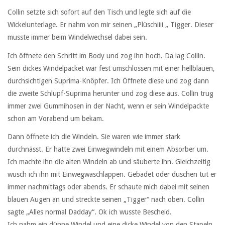
Collin setzte sich sofort auf den Tisch und legte sich auf die
Wickelunterlage. Er nahm von mir seinen „Plüschiiii „ Tigger. Dieser
musste immer beim Windelwechsel dabei sein.
Ich öffnete den Schritt im Body und zog ihn hoch. Da lag Collin.
Sein dickes Windelpacket war fest umschlossen mit einer hellblauen,
durchsichtigen Suprima-Knöpfer. Ich Öffnete diese und zog dann
die zweite Schlupf-Suprima herunter und zog diese aus. Collin trug
immer zwei Gummihosen in der Nacht, wenn er sein Windelpackte
schon am Vorabend um bekam.
Dann öffnete ich die Windeln. Sie waren wie immer stark
durchnässt. Er hatte zwei Einwegwindeln mit einem Absorber um.
Ich machte ihn die alten Windeln ab und säuberte ihn. Gleichzeitig
wusch ich ihn mit Einwegwaschlappen. Gebadet oder duschen tut er
immer nachmittags oder abends. Er schaute mich dabei mit seinen
blauen Augen an und streckte seinen „Tigger“ nach oben. Collin
sagte „Alles normal Dadday“. Ok ich wusste Bescheid.
Ich nahm ein dünne Windel und eine dicke Windel von den Stapeln.