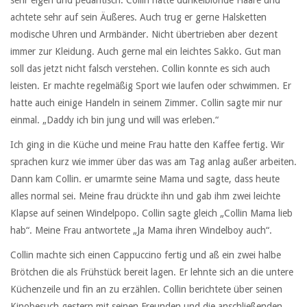
sehr eigen und pedantisch. Collin hatte dunkelblonde Haare und
achtete sehr auf sein Äußeres. Auch trug er gerne Halsketten
modische Uhren und Armbänder. Nicht übertrieben aber dezent
immer zur Kleidung. Auch gerne mal ein leichtes Sakko. Gut man
soll das jetzt nicht falsch verstehen. Collin konnte es sich auch
leisten. Er machte regelmäßig Sport wie laufen oder schwimmen. Er
hatte auch einige Handeln in seinem Zimmer. Collin sagte mir nur
einmal. „Daddy ich bin jung und will was erleben.“
Ich ging in die Küche und meine Frau hatte den Kaffee fertig. Wir
sprachen kurz wie immer über das was am Tag anlag außer arbeiten.
Dann kam Collin. er umarmte seine Mama und sagte, dass heute
alles normal sei. Meine frau drückte ihn und gab ihm zwei leichte
Klapse auf seinen Windelpopo. Collin sagte gleich „Collin Mama lieb
hab“. Meine Frau antwortete „Ja Mama ihren Windelboy auch“.
Collin machte sich einen Cappuccino fertig und aß ein zwei halbe
Brötchen die als Frühstück bereit lagen. Er lehnte sich an die untere
Küchenzeile und fin an zu erzählen. Collin berichtete über seinen
Kinobesuch gestern mit seinen Freunden und die anschließenden