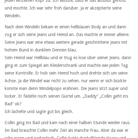
jeden einzelnen Kopf zu. Ich wusste, dass er das absolut genoss
und mochte. Ich war sehr froh darüber. Ja er akzeptierte seine
Windeln.
Nach dem Windeln bekam er einen hellblauen Body an und dann
zog er sich seine Jeans und Hemd an. Das machte er immer alleine.
Seine Jeans war eine etwas weitere gerade geschnittene Jeans mit
hohem Bund in dunklem Dennim blau.
Sein Hemd war Hellblau und er trug es lose über seiner Jeans. dann
ging er zum Spiegel am Kleiderschrank und machte wie jeden Tag
seine Kontrolle. Er hob sein Hemd hoch und drehte sich um seine
Achse. Ja die Windel war nicht zu sehen. nur wenn er sich bückte
konnte man denn Windelpopo erahnen. Die Jeans sitzt super und
locker. Er fädelte noch seinen Gürtel um. „Daddy“ „Collin geht ins
Bad“ ok?
Ich lächelte und sagte gut bis gleich.
Collin ging ins Bad und kam nach einer halben Stunde wieder raus.
Im Bad brauchte Collin mehr Zeit als manche Frau. Aber da war er