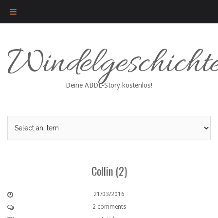
Skip
Windelgeschicht
to
content
Deine ABDL-Story kostenlos!
Collin (2)
21/03/2016
2 comments