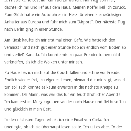
Ich hatte keine Lust auf ein Taxi zu warten. Nur weg von hier,
dachte ich mir und lief aus dem Haus. Meinen Koffer ließ ich zurück.
Zum Glück hatte ein Autofahrer ein Herz für einen kleinwüchsigen
Anhalter aus Europa und fuhr mich zum “Airport”. Der nächste Flug
nach Berlin ging in einer Stunde.
Am Kiosk kaufte ich mir erst mal einen Cafe. Wie hatte ich den
vermisst ! Und nach gut einer Stunde hob ich endlich vom Boden ab
und verließ Kanada. Ich konnte mir ein paar Freudentränen nicht
verkneifen, als ich die Wolken unter mir sah.
Zu Haue ließ ich mich auf die Couch fallen und schrie vor Freude.
Endlich wieder frei, ein eigenes Leben, niemand der mir sagt, was ich
tun soll ! Ich konnte es kaum erwarten in die nächste Kneipe zu
kommen. Oh Mann, was war das für ein feuchtfröhlicher Abend !
Ich kam erst im Morgengrauen wieder nach Hause und fiel besoffen
und glücklich in mein Bett.
In den nächsten Tagen erhielt ich eine Email von Carla. Ich
überlegte, ob ich sie überhaupt lesen sollte. Ich tat es aber. In der