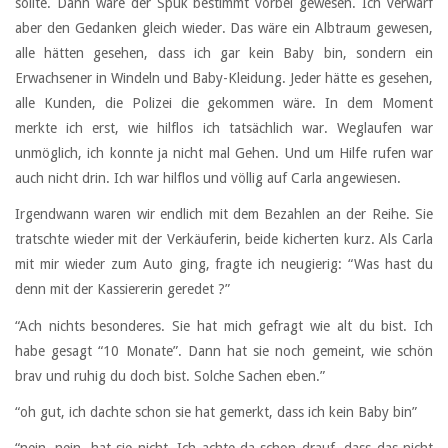
sollte. Dann wäre der Spuk bestimmt vorbei gewesen. Ich verwarf
aber den Gedanken gleich wieder. Das wäre ein Albtraum gewesen,
alle hätten gesehen, dass ich gar kein Baby bin, sondern ein
Erwachsener in Windeln und Baby-Kleidung. Jeder hätte es gesehen,
alle Kunden, die Polizei die gekommen wäre. In dem Moment
merkte ich erst, wie hilflos ich tatsächlich war. Weglaufen war
unmöglich, ich konnte ja nicht mal Gehen. Und um Hilfe rufen war
auch nicht drin. Ich war hilflos und völlig auf Carla angewiesen.
Irgendwann waren wir endlich mit dem Bezahlen an der Reihe. Sie
tratschte wieder mit der Verkäuferin, beide kicherten kurz. Als Carla
mit mir wieder zum Auto ging, fragte ich neugierig: “Was hast du
denn mit der Kassiererin geredet ?”
“Ach nichts besonderes. Sie hat mich gefragt wie alt du bist. Ich
habe gesagt “10 Monate”. Dann hat sie noch gemeint, wie schön
brav und ruhig du doch bist. Solche Sachen eben.”
“oh gut, ich dachte schon sie hat gemerkt, dass ich kein Baby bin”