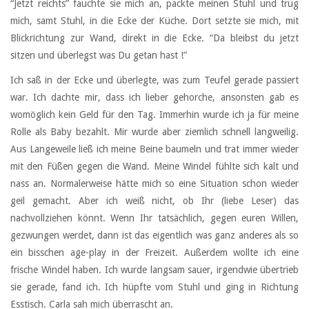
“Jetzt reichts” fauchte sie mich an, packte meinen Stuhl und trug
mich, samt Stuhl, in die Ecke der Küche. Dort setzte sie mich, mit
Blickrichtung zur Wand, direkt in die Ecke. “Da bleibst du jetzt
sitzen und überlegst was Du getan hast !”
Ich saß in der Ecke und überlegte, was zum Teufel gerade passiert
war. Ich dachte mir, dass ich lieber gehorche, ansonsten gab es
womöglich kein Geld für den Tag. Immerhin wurde ich ja für meine
Rolle als Baby bezahlt. Mir wurde aber ziemlich schnell langweilig.
Aus Langeweile ließ ich meine Beine baumeln und trat immer wieder
mit den Füßen gegen die Wand. Meine Windel fühlte sich kalt und
nass an. Normalerweise hätte mich so eine Situation schon wieder
geil gemacht. Aber ich weiß nicht, ob Ihr (liebe Leser) das
nachvollziehen könnt. Wenn Ihr tatsächlich, gegen euren Willen,
gezwungen werdet, dann ist das eigentlich was ganz anderes als so
ein bisschen age-play in der Freizeit. Außerdem wollte ich eine
frische Windel haben. Ich wurde langsam sauer, irgendwie übertrieb
sie gerade, fand ich. Ich hüpfte vom Stuhl und ging in Richtung
Esstisch. Carla sah mich überrascht an.