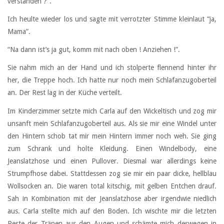
verstanden ?”.
Ich heulte wieder los und sagte mit verrotzter Stimme kleinlaut “ja,
Mama”.
“Na dann ist’s ja gut, komm mit nach oben ! Anziehen !”.
Sie nahm mich an der Hand und ich stolperte flennend hinter ihr
her, die Treppe hoch. Ich hatte nur noch mein Schlafanzugoberteil
an. Der Rest lag in der Küche verteilt.
Im Kinderzimmer setzte mich Carla auf den Wickeltisch und zog mir
unsanft mein Schlafanzugoberteil aus. Als sie mir eine Windel unter
den Hintern schob tat mir mein Hintern immer noch weh. Sie ging
zum Schrank und holte Kleidung. Einen Windelbody, eine
Jeanslatzhose und einen Pullover. Diesmal war allerdings keine
Strumpfhose dabei. Stattdessen zog sie mir ein paar dicke, hellblau
Wollsocken an. Die waren total kitschig, mit gelben Entchen drauf.
Sah in Kombination mit der Jeanslatzhose aber irgendwie niedlich
aus. Carla stellte mich auf den Boden. Ich wischte mir die letzten
Reste der Tränen aus den Augen und schämte mich deswegen in