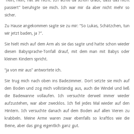
“nein, nein, hat sie nicht. Ich achte da schon drauf, dass das nicht
passiert” beruhigte sie mich. Ich war mir da aber nicht mehr so
sicher.
Zu Hause angekommen sagte sie zu mir: “So Lukas, Schätzchen, tun
wir jetzt baden, ja ?”.
Sie hielt mich auf dem Arm als sie das sagte und hatte schon wieder
diesen Babysprache-Tonfall drauf, mit dem man mit Babys oder
kleinen Kindern spricht.
“ja von mir aus” antwortete ich.
Sie trug mich nach oben ins Badezimmer. Dort setzte sie mich auf
den Boden und zog mich vollständig aus, auch die Windel und ließ
die Badewanne vollaufen. Ich versuchte derweil immer wieder
aufzustehen, war aber zwecklos. Ich fiel jedes Mal wieder auf den
Hintern. Ich versuchte danach auf dem Boden auf allen Vieren zu
krabbeln. Meine Arme waren zwar ebenfalls so kraftlos wie die
Beine, aber das ging eigentlich ganz gut.