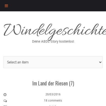
Skip
Windelgeschicht
to
content
Deine ABDL-Story kostenlos!
Im Land der Riesen (7)
20/03/2016
18 comments