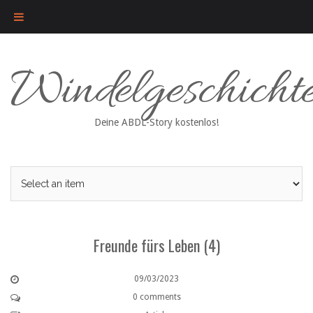
Skip
Windelgeschicht
to
content
Deine ABDL-Story kostenlos!
Freunde fürs Leben (4)
09/03/2023
0 comments