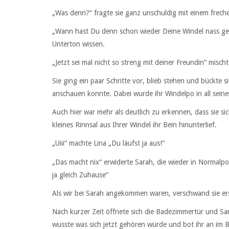
„Was denn?“ fragte sie ganz unschuldig mit einem frech
„Wann hast Du denn schon wieder Deine Windel nass gem
Unterton wissen.
„Jetzt sei mal nicht so streng mit deiner Freundin“ misch
Sie ging ein paar Schritte vor, blieb stehen und bückte s
anschauen konnte. Dabei wurde ihr Windelpo in all seine
Auch hier war mehr als deutlich zu erkennen, dass sie sic
kleines Rinnsal aus Ihrer Windel ihr Bein hinunterlief.
„Uiii“ machte Lina „Du läufst ja aus!“
„Das macht nix“ erwiderte Sarah, die wieder in Normalpos
ja gleich Zuhause“
Als wir bei Sarah angekommen waren, verschwand sie ers
Nach kurzer Zeit öffnete sich die Badezimmertür und Sar
wusste was sich jetzt gehören würde und bot ihr an im B