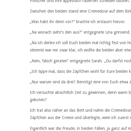
Polöcher und ihre appetitlich rasierten Scheiden blicken.
Zwischen den beiden stand eine Cremedose auf dem Bett.
„Was habt ihr denn vor?“ brachte ich erstaunt hervor.
„Na wonach sieht’s den aus?“ entgegnete Lina grinsend.
„Na ich denke ich soll Euch beiden mal richtig fest von h
stimmte war mir zwar klar, ich wollte die beiden aber et
„Nein, falsch geraten“ entgegnete Sarah. „Du darfst noc
„Ich tippe mal, dass die Zäpfchen wohl für Eure beiden kl
„Nur warum sind da drei? Benötigt eine von Euch etwa z
Ich versuchte absichtlich Zeit zu gewinnen, denn wann 
geboten?
Ich trat also näher an das Bett und nahm die Cremedose 
Zäpfchen aus der Creme und überlegte, wem ich zuerst ei
Eigentlich war die Freude, in beiden Fällen, ja ganz auf 