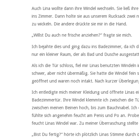
Auch Lina wollte dann ihre Windel wechseln. Sie ließ ih
ins Zimmer. Dann holte sie aus unserem Rucksack zwei neu
zu wickeln. Die andere drückte sie mir in die Hand.
„Willst Du auch ne frische anziehen?“ fragte sie mich.
Ich bejahte dies und ging dazu ins Badezimmer, da ich 
nur ein kleiner Raum, der als Bad und Dusche ausgestatt
Als ich die Tür schloss, fiel mir Linas benutzten Windeln
schwer, aber nicht übermäßig. Sie hatte die Windel fein 
geöffnet und waren noch intakt. Nach kurzer Überlegung 
Ich entledigte mich meiner Kleidung und öffnete Linas e
Badezimmertür. Ihre Windel klemmte ich zwischen die Tü
zwischen meinen Beinen hoch, bis zum Bauchnabel. Ich ö
fühlte sich angenehm feucht am Penis und Po an. Probeh
feucht Linas Windel war. Zu meiner Überraschung stellte 
„Bist Du fertig?“ hörte ich plötzlich Linas Stimme durch