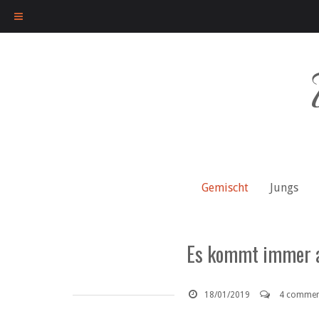
Skip
to
content
Gemischt
Jungs
Es kommt immer a
18/01/2019
4 commen