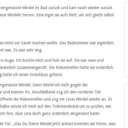
re eingenässte Windel im Bad zurück und kam nackt wieder zurück
e Windeln hervor. Eine legte sie aufs Bett, um sich gleich selbst
das nicht vor Sarah machen wollte. Das Badezimmer war eigentlich
et war. Es was sehr eng.
 ins Auge. Ich bückte mich und hob sie auf. Sie war nass und
säuberlich zusammengerollt. Die Klebestreifen hatte sie ordentlich
hatte ich einen Entschluss gefasst.
ingenässte Windel. Dann lehnte ich mich gegen die
r und meinen Po. Anschließend zog ich den vorderen Teil
ffnete die Klebestreifen und zog mir Linas Windel wieder an. Es
albe setzte ich mich auf den Toilettendeckel um zu prüfen, wie
ich fest, dass Lina doch ganz ordentlich eingenässt hatte.
 die Tür. „Das Du Deine Windel jetzt anhast konnten wir hören, was