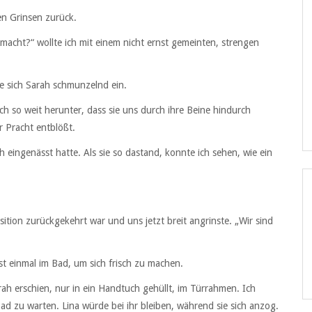
en Grinsen zurück.
acht?“ wollte ich mit einem nicht ernst gemeinten, strengen
te sich Sarah schmunzelnd ein.
ich so weit herunter, dass sie uns durch ihre Beine hindurch
r Pracht entblößt.
h eingenässt hatte. Als sie so dastand, konnte ich sehen, wie ein
ition zurückgekehrt war und uns jetzt breit angrinste. „Wir sind
t einmal im Bad, um sich frisch zu machen.
ah erschien, nur in ein Handtuch gehüllt, im Türrahmen. Ich
ad zu warten. Lina würde bei ihr bleiben, während sie sich anzog.