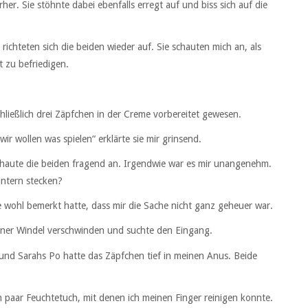
her. Sie stöhnte dabei ebenfalls erregt auf und biss sich auf die
chteten sich die beiden wieder auf. Sie schauten mich an, als
t zu befriedigen.
ließlich drei Zäpfchen in der Creme vorbereitet gewesen.
wir wollen was spielen“ erklärte sie mir grinsend.
chaute die beiden fragend an. Irgendwie war es mir unangenehm.
intern stecken?
e wohl bemerkt hatte, dass mir die Sache nicht ganz geheuer war.
einer Windel verschwinden und suchte den Eingang.
 und Sarahs Po hatte das Zäpfchen tief in meinen Anus. Beide
in paar Feuchtetuch, mit denen ich meinen Finger reinigen konnte.