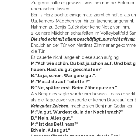
Zu gerne hätte er gewusst, was ihm nun bei Betreuer
überraschen lassen.
Benjis Herz pochte einige male ziemlich heftig, als 
U.a. kamen3 Mädchen von hinten lachend angerannt, 
Nahmen zu Benjis Glück aber keine Notiz von ihm.
2 kleinere Mädchen schaufelten im Volleyballfeld San
Die sind echt mit allem beschäftigt…nur nicht mit mir. 
Endlich an der Tür von Martinas Zimmer angekommen 
die Tür.
Es dauerte nicht lange eh diese auch aufging.
M:“Ach wie schön. Du bist ja schon auf. Und bist 
haben. Hast du gut geschlafen?“
B:“Ja ja, schon. War ganz gut“.
M:“Musst du auf Toilette.?“
B:“Ne, später erst. Beim Zähneputzen.“
Als Benji dies sagte wurde ihm bewusst, dass er wirkl
als die Tage zuvor verspürte er keinen Druck auf der 
Kein gutes Zeichen
, machte sich Benj nun Gedanken.
M:“Ja gut. Wurdest du in der Nacht wach?“
B.“ Nein. Alles gut.“
M:“ Ist das Bett nass?“
B:Nein. Alles gut.“