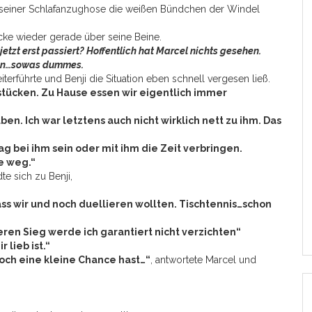
 seiner Schlafanzughose die weißen Bündchen der Windel
decke wieder gerade über seine Beine.
etzt erst passiert? Hoffentlich hat Marcel nichts gesehen.
 Man…sowas dummes.
rführte und Benji die Situation eben schnell vergesen ließ.
hstücken. Zu Hause essen wir eigentlich immer
ben. Ich war letztens auch nicht wirklich nett zu ihm. Das
g bei ihm sein oder mit ihm die Zeit verbringen.
se weg.“
e sich zu Benji,
ass wir und noch duellieren wollten. Tischtennis…schon
eren Sieg werde ich garantiert nicht verzichten“
 lieb ist.“
noch eine kleine Chance hast…“
, antwortete Marcel und