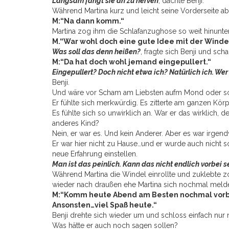
Langsam fängt sie an zu nerven
, dachte Benji.
Während Martina kurz und leicht seine Vorderseite abt
M:“Na dann komm.“
Martina zog ihm die Schlafanzughose so weit hinunte
M.“War wohl doch eine gute Idee mit der Wind
Was soll das denn heißen?
, fragte sich Benji und sch
M:“Da hat doch wohl jemand eingepullert.“
Eingepullert? Doch nicht etwa ich? Natürlich ich. We
Benji.
Und wäre vor Scham am Liebsten aufm Mond oder so
Er fühlte sich merkwürdig. Es zitterte am ganzen Körp
Es fühlte sich so unwirklich an. War er das wirklich, 
anderes Kind?
Nein, er war es. Und kein Anderer. Aber es war irgendw
Er war hier nicht zu Hause…und er wurde auch nicht s
neue Erfahrung einstellen.
Man ist das peinlich. Kann das nicht endlich vorbei s
Während Martina die Windel einrollte und zuklebte 
wieder nach draußen ehe Martina sich nochmal melde
M:“Komm heute Abend am Besten nochmal vorbei
Ansonsten…viel Spaß heute.“
Benji drehte sich wieder um und schloss einfach nur
Was hätte er auch noch sagen sollen?