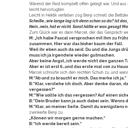
Wärend der Rest komplett offen gelegt war. Und aus
leicht hervorlugten.
Leicht in Hektik verfallen zog Benji schnell die Bett
Scheiße…wie lange lag ich denn schon so da? Ist das j
Nein…nein, hat er nicht. Sonst hätte er was gesagt
Zum Glück war es dann Marcel, der das Gespräch weite
M: „Ich habe Pascal versprochen mit ihm zu frü
zusammen. Hier war das bisher kaum der Fall.
Weil ihr eben auch da seid. Du und die Jungs drü
muss ich ja irgendwie wieder gutmachen.
Aber keine Angst…ich werde nicht den ganzen Ta
Aber er ist erst 6…und das erste mal von zu Hau
Marcel schnürte sich den rechten Schuh zu..und wandt
M:“Ab und zu braucht er mich. Das merke ich ja.“
B:“Klar, verstehe ich doch. Aber denke daran, d
vergessen?“
M:“Wie sollte ich das vergessen? Auf einen sich
B:“Dein Bruder kann ja auch dabei sein. Wenns dir
M.“Klar, an meiner Seite. Damit du wenigstens 
zwinkerte Benji zu.
„Können wir morgen gerne machen.“
B:“Ich werde bereit sein.“