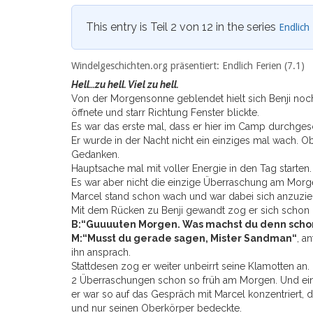
This entry is Teil 2 von 12 in the series
Endlich 
Windelgeschichten.org präsentiert: Endlich Ferien (7.1)
Hell…zu hell. Viel zu hell.
Von der Morgensonne geblendet hielt sich Benji noch
öffnete und starr Richtung Fenster blickte.
Es war das erste mal, dass er hier im Camp durchgesc
Er wurde in der Nacht nicht ein einziges mal wach. O
Gedanken.
Hauptsache mal mit voller Energie in den Tag starten.
Es war aber nicht die einzige Überraschung am Morg
Marcel stand schon wach und war dabei sich anzuzie
Mit dem Rücken zu Benji gewandt zog er sich schon
B:“Guuuuten Morgen. Was machst du denn schon 
M:“Musst du gerade sagen, Mister Sandman“
, a
ihn ansprach.
Stattdesen zog er weiter unbeirrt seine Klamotten an.
2 Überraschungen schon so früh am Morgen. Und eine d
er war so auf das Gespräch mit Marcel konzentriert, d
und nur seinen Oberkörper bedeckte.