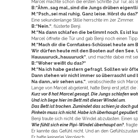
Marcel machte schon die ersten Schritte zur Tür, als 
B:“Ähm..sag mal…sind die Jungs drüben eigentl
M:“Psch…sei mal ruhig. Ganz leise. Hörst du das?
Eine sekundenlange Stille herrschte im 2er Zimmer.
B:“Nein.“
, flüsterte Benji.
M:“Na dann schlafen die betimmt noch. Es ist kur
Marcel öffnete die Tür und gab Benji noch einen Tipp
M:“Mach dir die Cornflakes-Schüssel heute am Be
Wir dürfen heute mit den Booten auf den See.
Hauuuuruck…hauuuruck“
, und machte dabei mit 
B:“Woher weißt du das?“
M:“Na ich habe gestern gefragt. Sollten wir öf
Dann stehen wir nicht immer so überrascht und
Na dann…wir sehen uns.“
, verabschiedte sich Marce
Lange von Marcel abgelenkt, hatte Benji erst jetzt die 
Kurz vor 8 hat Marcel gesagt. Die Jungs schlafen woh
Und ich liege hier im Bett mit dieser Windel um.
Das Bett ist trocken. Zumindet das schien ja doch gu
Pinkeln muss ich nicht. Habe ich überhaupt gepullert
Benji traute sich nicht die Windel abzutasten. Einen s
Wie fühlt sich eine Pipi-Windel überhaupt an?
, fragte
Er kannte das Gefühl nicht. Und an den Gefühlszusta
Er hatte keinerlei Vergleich.