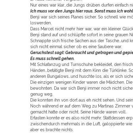
Nur eines war klar…die Jungs drüben durfen einfach
Ich muss vor den Jungs hier raus. Sonst muss ich wohl
Benji war sich seines Planes sicher. So schnell wie
loswerden.
Dass Marcel nicht mehr hier war, war ein kleiner Glücks
Benji stand auf und schlüpfte sofort in seine grauen 
Schnappte sich frische Sachen aus der Tasche…und kra
sich nicht einmal sicher ob es eine Saubere war.
Geruchstest sagt: Gebraucht und getragen und gepies
Es muss schnell gehen.
Mit Schlafanzug und Turnschuhe bekleidet, den fris
Händen…betätigte Benji mit dem Kinn die Türklinke. S
anderen Bungalows…und huschte los, als er sich siche
Die einzigen wenigen Kinder waren die Mädchen. Die 
bewohnten. Da war sich Benji immer noch nicht sicher 
genug weg.
Die konnten ihn von dort aus eh nicht sehen. Und sei
Noch während er auf dem Weg zu Martinas Zimmer war
gemacht hatte oder nicht. Seine Hände waren voll.
Ertasten konnte er es also nicht mehr. Stattdessen er
zwischendurch mehrmals in die Luft, galoppierte wie ei
aber es brachte nichts.