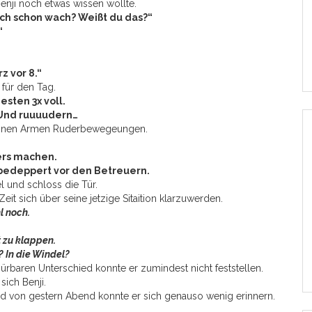
Benji noch etwas wissen wollte.
ich schon wach? Weißt du das?“
“
z vor 8.“
 für den Tag.
sten 3x voll.
 Und ruuuudern…
seinen Armen Ruderbewegeungen.
ters machen.
 bedeppert vor den Betreuern.
l und schloss die Tür.
Zeit sich über seine jetzige Sitaition klarzuwerden.
l noch.
t zu klappen.
? In die Windel?
pürbaren Unterschied konnte er zumindest nicht feststellen.
 sich Benji.
nd von gestern Abend konnte er sich genauso wenig erinnern.