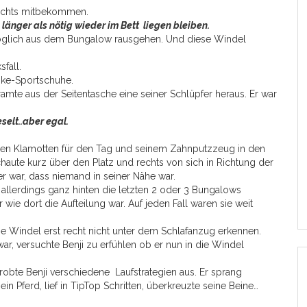
 nichts mitbekommen.
 länger als nötig wieder im Bett liegen bleiben.
 möglich aus dem Bungalow rausgehen. Und diese Windel
fall.
Nike-Sportschuhe.
mte aus der Seitentasche eine seiner Schlüpfer heraus. Er war
elt..aber egal.
chen Klamotten für den Tag und seinem Zahnputzzeug in den
chaute kurz über den Platz und rechts von sich in Richtung der
r war, dass niemand in seiner Nähe war.
allerdings ganz hinten die letzten 2 oder 3 Bungalows
wie dort die Aufteilung war. Auf jeden Fall waren sie weit
ne Windel erst recht nicht unter dem Schlafanzug erkennen.
, versuchte Benji zu erfühlen ob er nun in die Windel
probte Benji verschiedene Laufstrategien aus. Er sprang
n Pferd, lief in TipTop Schritten, überkreuzte seine Beine…