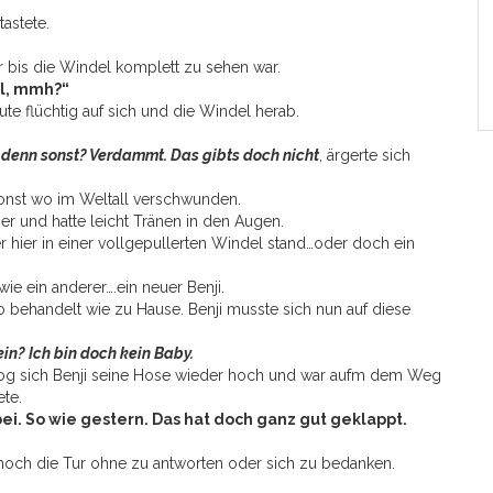
astete.
r bis die Windel komplett zu sehen war.
el, mmh?“
aute flüchtig auf sich und die Windel herab.
r denn sonst? Verdammt. Das gibts doch nicht
, ärgerte sich
nst wo im Weltall verschwunden.
er und hatte leicht Tränen in den Augen.
der hier in einer vollgepullerten Windel stand…oder doch ein
ie ein anderer….ein neuer Benji.
o behandelt wie zu Hause. Benji musste sich nun auf diese
ein? Ich bin doch kein Baby.
zog sich Benji seine Hose wieder hoch und war aufm dem Weg
te.
. So wie gestern. Das hat doch ganz gut geklappt.
 noch die Tur ohne zu antworten oder sich zu bedanken.