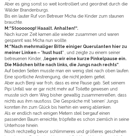
Aber es ging sonst so weit kontrolliert und geordnet durch die
Wälder Brandenburgs.
Bis ein lauter Ruf von Betreuer Micha die Kinder zum staunen
brauchte.
M:“Stoooooop! Haaalt. Anhalten!“.
Nach kurzer Zeit kamen alle wieder zusammen und waren
gespannt was Micha nun wollte.
M:“Nach mehrmaliger Bitte einiger Querulanten hier zu
meiner Linken – *hust hust*
, und zeigte zu einem seiner
betreuenen Kinder, „
legen wir eine kurze Pinkelpause ein.
Die Mädchen bitte nach links, die Jungs nach rechts“
.
Auf beiden Seiten musste man ein wenig steil nach oben laufen.
Eine sportliche Anstrengung, die nicht jedem gefiel.
Aber auch Benji war froh, dass es eine Pause gab. Seit seinem
Pipi Unfall war er gar nicht mehr auf Toilette gewesen und
musste sich dem Weg bisher gewaltig zusammenreißen, dass
nichts aus ihm rausfloss. Die Gespräche mit ’seinen‘ Jungs
konnten ihn zum Glück bis hierhin ein wenig ablenken.
Als er endlich nach einigen Metern steil bergauf einen
passenden Baum erreichte, tröpfelte es schon ziemlich in seine
Unterhose hinein.
Noch rechzeitig bevor schlimmeres und größeres geschehen