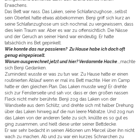
Erwachens.
Das Bett war nass. Das Laken, seine Schlafanzughose….selbst
sein Oberteil hatte etwas abbekommen. Benji griff sich kurz an
seine Schlafanzughose um sich nochmal zu vergewissern, dass
dies kein Traum war. Aber es war zu offensichtlich. Die Nässe
und der Geruch an seiner Hand war eindeutig. Er hatte
tatsächlich ins Bet gepinkelt.
Wie konnte das nur passieren? Zu Hause habe ich doch oft
genug eingepieselt.
Warum ausgerechnet jetzt und hier? Verdammte Hacke
…,machte
sich Benji Gedanken.
Zumindest wusste er was zu tun war. Zu Hause hatte er einen
routinierten Ablauf wenn er mal ins Bett machte. Hier im Camp
hatte er den gleichen Plan. Das Laken musste weg! Er drehte
sich zur Fensterseite und sah vor, dass er den großen nassen
Fleck nicht mehr berührte. Benji zog das Laken von der
Wandseite aus dem Schlitz; und drehte sich mit halber Drehung
über das Laken hinweg auf die nun leere Matratze. Und zog nun
das Laken von der anderen Seite zu sich, knüllte es so gut es
ging zusammen, und hielt diese unter seiner Bettdecke.
Er war sehr bedacht in seinen Aktionen um Marcel über ihn nicht
wach zu machen. Ab und zu war ein kurzes Schnarchen zu