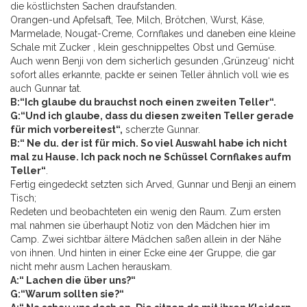
die köstlichsten Sachen draufstanden.
Orangen-und Apfelsaft, Tee, Milch, Brötchen, Wurst, Käse,
Marmelade, Nougat-Creme, Cornflakes und daneben eine kleine
Schale mit Zucker , klein geschnippeltes Obst und Gemüse.
Auch wenn Benji von dem sicherlich gesunden ‚Grünzeug‘ nicht
sofort alles erkannte, packte er seinen Teller ähnlich voll wie es
auch Gunnar tat.
B:“Ich glaube du brauchst noch einen zweiten Teller“.
G:“Und ich glaube, dass du diesen zweiten Teller gerade
für mich vorbereitest“,
scherzte Gunnar.
B:“ Ne du. der ist für mich. So viel Auswahl habe ich nicht
mal zu Hause. Ich pack noch ne Schüssel Cornflakes aufm
Teller“
.
Fertig eingedeckt setzten sich Arved, Gunnar und Benji an einem
Tisch;
Redeten und beobachteten ein wenig den Raum. Zum ersten
mal nahmen sie überhaupt Notiz von den Mädchen hier im
Camp. Zwei sichtbar ältere Mädchen saßen allein in der Nähe
von ihnen. Und hinten in einer Ecke eine 4er Gruppe, die gar
nicht mehr ausm Lachen herauskam.
A:“ Lachen die über uns?“
G:“Warum sollten sie?“