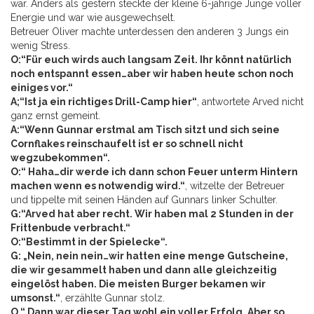
war. Anders als gestern steckte der kleine 6-jährige Junge voller
Energie und war wie ausgewechselt.
Betreuer Oliver machte unterdessen den anderen 3 Jungs ein
wenig Stress.
O:“Für euch wirds auch langsam Zeit. Ihr könnt natürlich
noch entspannt essen…aber wir haben heute schon noch
einiges vor.“
A;“Ist ja ein richtiges Drill-Camp hier“
, antwortete Arved nicht
ganz ernst gemeint.
A:“Wenn Gunnar erstmal am Tisch sitzt und sich seine
Cornflakes reinschaufelt ist er so schnell nicht
wegzubekommen“.
O:“ Haha…dir werde ich dann schon Feuer unterm Hintern
machen wenn es notwendig wird.“
, witzelte der Betreuer
und tippelte mit seinen Händen auf Gunnars linker Schulter.
G:“Arved hat aber recht. Wir haben mal 2 Stunden in der
Frittenbude verbracht.“
O:“Bestimmt in der Spielecke“.
G: „Nein, nein nein…wir hatten eine menge Gutscheine,
die wir gesammelt haben und dann alle gleichzeitig
eingelöst haben. Die meisten Burger bekamen wir
umsonst.“
, erzählte Gunnar stolz.
O.“ Dann war dieser Tag wohl ein voller Erfolg. Aber so