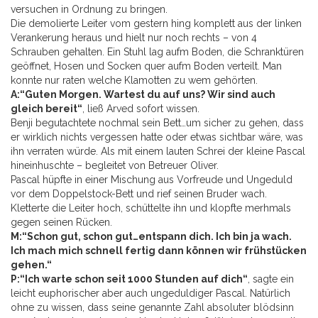
versuchen in Ordnung zu bringen.
Die demolierte Leiter vom gestern hing komplett aus der linken
Verankerung heraus und hielt nur noch rechts – von 4
Schrauben gehalten. Ein Stuhl lag aufm Boden, die Schranktüren
geöffnet, Hosen und Socken quer aufm Boden verteilt. Man
konnte nur raten welche Klamotten zu wem gehörten.
A:“Guten Morgen. Wartest du auf uns? Wir sind auch
gleich bereit“
, ließ Arved sofort wissen.
Benji begutachtete nochmal sein Bett…um sicher zu gehen, dass
er wirklich nichts vergessen hatte oder etwas sichtbar wäre, was
ihn verraten würde. Als mit einem lauten Schrei der kleine Pascal
hineinhuschte – begleitet von Betreuer Oliver.
Pascal hüpfte in einer Mischung aus Vorfreude und Ungeduld
vor dem Doppelstock-Bett und rief seinen Bruder wach.
Kletterte die Leiter hoch, schüttelte ihn und klopfte merhmals
gegen seinen Rücken.
M:“Schon gut, schon gut…entspann dich. Ich bin ja wach.
Ich mach mich schnell fertig dann können wir frühstücken
gehen.“
P:“Ich warte schon seit 1000 Stunden auf dich“
, sagte ein
leicht euphorischer aber auch ungeduldiger Pascal. Natürlich
ohne zu wissen, dass seine genannte Zahl absoluter blödsinn