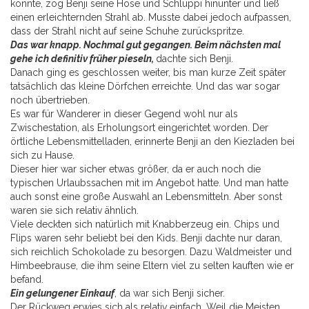
konnte, zog Benji seine Hose und Schlüppi hinunter und ließ
einen erleichternden Strahl ab. Musste dabei jedoch aufpassen,
dass der Strahl nicht auf seine Schuhe zurückspritze.
Das war knapp. Nochmal gut gegangen. Beim nächsten mal
gehe ich definitiv früher pieseln,
dachte sich Benji.
Danach ging es geschlossen weiter, bis man kurze Zeit später
tatsächlich das kleine Dörfchen erreichte. Und das war sogar
noch übertrieben.
Es war für Wanderer in dieser Gegend wohl nur als
Zwischestation, als Erholungsort eingerichtet worden. Der
örtliche Lebensmittelladen, erinnerte Benji an den Kiezladen bei
sich zu Hause.
Dieser hier war sicher etwas größer, da er auch noch die
typischen Urlaubssachen mit im Angebot hatte. Und man hatte
auch sonst eine große Auswahl an Lebensmitteln. Aber sonst
waren sie sich relativ ähnlich.
Viele deckten sich natürlich mit Knabberzeug ein. Chips und
Flips waren sehr beliebt bei den Kids. Benji dachte nur daran,
sich reichlich Schokolade zu besorgen. Dazu Waldmeister und
Himbeebrause, die ihm seine Eltern viel zu selten kauften wie er
befand.
Ein gelungener Einkauf
, da war sich Benji sicher.
Der Rückweg erwies sich als relativ einfach. Weil die Meisten