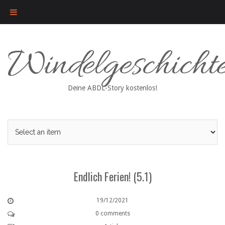
Skip
Windelgeschicht
to
content
Deine ABDL-Story kostenlos!
Endlich Ferien! (5.1)
19/12/2021
0 comments