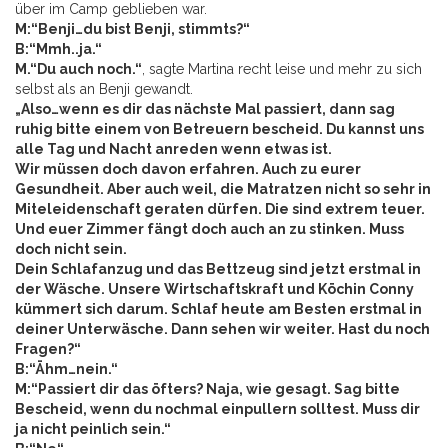
über im Camp geblieben war.
M:“Benji…du bist Benji, stimmts?“
B:“Mmh..ja.“
M.“Du auch noch.“
, sagte Martina recht leise und mehr zu sich
selbst als an Benji gewandt.
„Also…wenn es dir das nächste Mal passiert, dann sag
ruhig bitte einem von Betreuern bescheid. Du kannst uns
alle Tag und Nacht anreden wenn etwas ist.
Wir müssen doch davon erfahren. Auch zu eurer
Gesundheit. Aber auch weil, die Matratzen nicht so sehr in
Miteleidenschaft geraten dürfen. Die sind extrem teuer.
Und euer Zimmer fängt doch auch an zu stinken. Muss
doch nicht sein.
Dein Schlafanzug und das Bettzeug sind jetzt erstmal in
der Wäsche. Unsere Wirtschaftskraft und Köchin Conny
kümmert sich darum. Schlaf heute am Besten erstmal in
deiner Unterwäsche. Dann sehen wir weiter. Hast du noch
Fragen?“
B:“Ähm…nein.“
M:“Passiert dir das öfters? Naja, wie gesagt. Sag bitte
Bescheid, wenn du nochmal einpullern solltest. Muss dir
ja nicht peinlich sein.“