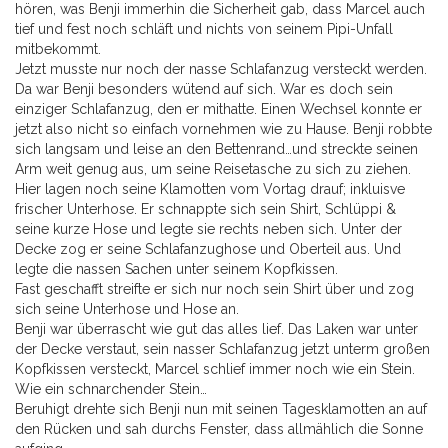
hören, was Benji immerhin die Sicherheit gab, dass Marcel auch
tief und fest noch schläft und nichts von seinem Pipi-Unfall
mitbekommt.
Jetzt musste nur noch der nasse Schlafanzug versteckt werden.
Da war Benji besonders wütend auf sich. War es doch sein
einziger Schlafanzug, den er mithatte. Einen Wechsel konnte er
jetzt also nicht so einfach vornehmen wie zu Hause. Benji robbte
sich langsam und leise an den Bettenrand…und streckte seinen
Arm weit genug aus, um seine Reisetasche zu sich zu ziehen.
Hier lagen noch seine Klamotten vom Vortag drauf; inkluisve
frischer Unterhose. Er schnappte sich sein Shirt, Schlüppi &
seine kurze Hose und legte sie rechts neben sich. Unter der
Decke zog er seine Schlafanzughose und Oberteil aus. Und
legte die nassen Sachen unter seinem Kopfkissen.
Fast geschafft streifte er sich nur noch sein Shirt über und zog
sich seine Unterhose und Hose an.
Benji war überrascht wie gut das alles lief. Das Laken war unter
der Decke verstaut, sein nasser Schlafanzug jetzt unterm großen
Kopfkissen versteckt, Marcel schlief immer noch wie ein Stein.
Wie ein schnarchender Stein…
Beruhigt drehte sich Benji nun mit seinen Tagesklamotten an auf
den Rücken und sah durchs Fenster, dass allmählich die Sonne