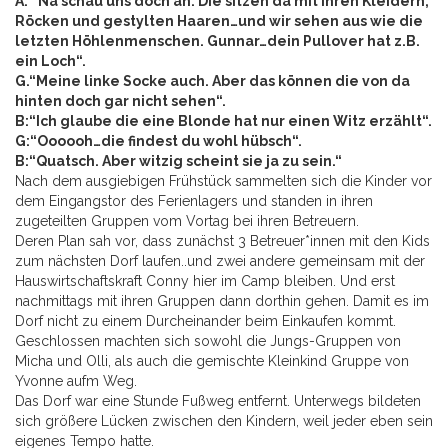
A:“ Na schau uns doch an. Die sitzen da mit ihren Kleidern,
Röcken und gestylten Haaren…und wir sehen aus wie die
letzten Höhlenmenschen. Gunnar…dein Pullover hat z.B.
ein Loch“.
G.“Meine linke Socke auch. Aber das können die von da
hinten doch gar nicht sehen“.
B:“Ich glaube die eine Blonde hat nur einen Witz erzählt“.
G:“Oooooh…die findest du wohl hübsch“.
B:“Quatsch. Aber witzig scheint sie ja zu sein.“
Nach dem ausgiebigen Frühstück sammelten sich die Kinder vor
dem Eingangstor des Ferienlagers und standen in ihren
zugeteilten Gruppen vom Vortag bei ihren Betreuern.
Deren Plan sah vor, dass zunächst 3 Betreuer*innen mit den Kids
zum nächsten Dorf laufen..und zwei andere gemeinsam mit der
Hauswirtschaftskraft Conny hier im Camp bleiben. Und erst
nachmittags mit ihren Gruppen dann dorthin gehen. Damit es im
Dorf nicht zu einem Durcheinander beim Einkaufen kommt.
Geschlossen machten sich sowohl die Jungs-Gruppen von
Micha und Olli, als auch die gemischte Kleinkind Gruppe von
Yvonne aufm Weg.
Das Dorf war eine Stunde Fußweg entfernt. Unterwegs bildeten
sich größere Lücken zwischen den Kindern, weil jeder eben sein
eigenes Tempo hatte.