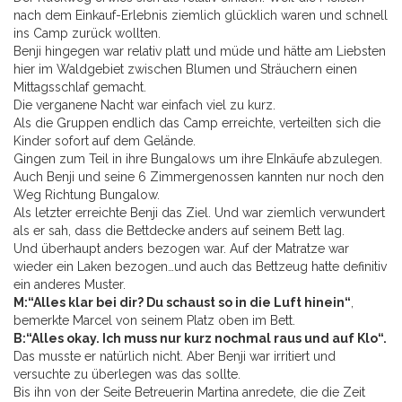
nach dem Einkauf-Erlebnis ziemlich glücklich waren und schnell
ins Camp zurück wollten.
Benji hingegen war relativ platt und müde und hätte am Liebsten
hier im Waldgebiet zwischen Blumen und Sträuchern einen
Mittagsschlaf gemacht.
Die verganene Nacht war einfach viel zu kurz.
Als die Gruppen endlich das Camp erreichte, verteilten sich die
Kinder sofort auf dem Gelände.
Gingen zum Teil in ihre Bungalows um ihre EInkäufe abzulegen.
Auch Benji und seine 6 Zimmergenossen kannten nur noch den
Weg Richtung Bungalow.
Als letzter erreichte Benji das Ziel. Und war ziemlich verwundert
als er sah, dass die Bettdecke anders auf seinem Bett lag.
Und überhaupt anders bezogen war. Auf der Matratze war
wieder ein Laken bezogen…und auch das Bettzeug hatte definitiv
ein anderes Muster.
M:“Alles klar bei dir? Du schaust so in die Luft hinein“
,
bemerkte Marcel von seinem Platz oben im Bett.
B:“Alles okay. Ich muss nur kurz nochmal raus und auf Klo“.
Das musste er natürlich nicht. Aber Benji war irritiert und
versuchte zu überlegen was das sollte.
Bis ihn von der Seite Betreuerin Martina anredete, die die Zeit