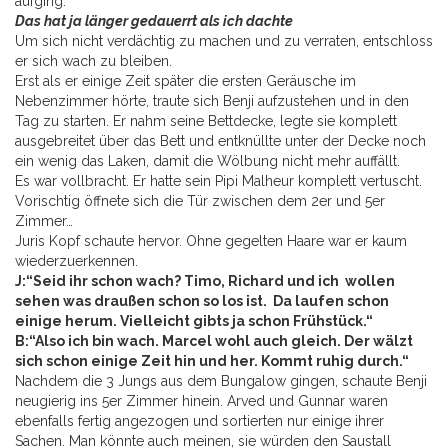
aufging.
Das hat ja länger gedauerrt als ich dachte
Um sich nicht verdächtig zu machen und zu verraten, entschloss
er sich wach zu bleiben.
Erst als er einige Zeit später die ersten Geräusche im
Nebenzimmer hörte, traute sich Benji aufzustehen und in den
Tag zu starten. Er nahm seine Bettdecke, legte sie komplett
ausgebreitet über das Bett und entknüllte unter der Decke noch
ein wenig das Laken, damit die Wölbung nicht mehr auffällt.
Es war vollbracht. Er hatte sein Pipi Malheur komplett vertuscht.
Vorischtig öffnete sich die Tür zwischen dem 2er und 5er
Zimmer…
Juris Kopf schaute hervor. Ohne gegelten Haare war er kaum
wiederzuerkennen.
J:“Seid ihr schon wach? Timo, Richard und ich wollen
sehen was draußen schon so los ist. Da laufen schon
einige herum. Vielleicht gibts ja schon Frühstück.“
B:“Also ich bin wach. Marcel wohl auch gleich. Der wälzt
sich schon einige Zeit hin und her. Kommt ruhig durch.“
Nachdem die 3 Jungs aus dem Bungalow gingen, schaute Benji
neugierig ins 5er Zimmer hinein. Arved und Gunnar waren
ebenfalls fertig angezogen und sortierten nur einige ihrer
Sachen. Man könnte auch meinen, sie würden den Saustall