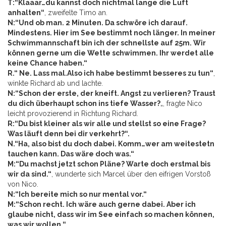
T:“Klaaar…du kannst doch nichtmal lange die Luft
anhalten“
, zweifelte Timo an.
N:“Und ob man. 2 Minuten. Da schwöre ich darauf.
Mindestens. Hier im See bestimmt noch länger. In meiner
Schwimmannschaft bin ich der schnellste auf 25m. Wir
können gerne um die Wette schwimmen. Ihr werdet alle
keine Chance haben.“
R.“ Ne. Lass mal.Also ich habe bestimmt besseres zu tun“
,
winkte Richard ab und lachte.
N:“Schon der erste, der kneift. Angst zu verlieren? Traust
du dich überhaupt schon ins tiefe Wasser?
„, fragte Nico
leicht provozierend in Richtung Richard.
R:“Du bist kleiner als wir alle und stellst so eine Frage?
Was läuft denn bei dir verkehrt?“.
N.“Ha, also bist du doch dabei. Komm…wer am weitestetn
tauchen kann. Das wäre doch was.“
M:“Du machst jetzt schon Pläne? Warte doch erstmal bis
wir da sind.“
, wunderte sich Marcel über den eifrigen Vorstoß
von Nico.
N:“Ich bereite mich so nur mental vor.“
M:“Schon recht. Ich wäre auch gerne dabei. Aber ich
glaube nicht, dass wir im See einfach so machen können,
was wir wollen.“