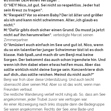
es immer DEN einen Versager“.
O:“HEY! Nico…ist gut. Sei nicht so respektlos. Jeder hat
sein Kreuz zu tragen“.
N:“Respekt? Vor so einem Baby? Der ist älter und größer
als ich und kann nicht schwimmen. Alter…ich glaub es
nicht.“
M:“Dafür gibts doch sicher einen Grund. Du musst ja jetzt
nicht auf ihn herumreiten“
, verteidigte Marcel seinen
Zimmerpartner.
O:“Amüsiert euch einfach im See und gut ist. Nico, wenn
du so ein talentierter junger Schwimmer bist ist es doch
klasse. Hab Spaß…und mach dir um Benji mal keine
Sorgen. Der bekommt das auch schon irgendwie hin. Und
wenn ich ihm dabei eben etwas helfen muss. Aber das
sollte wirklich nicht deine Sorge sein. Konzentriere dich
auf dich…das sollte reichen. Meinst du nicht auch?“
Benji war froh über diese Unterstützung. Und auch leicht
überrascht über seinen Mut. Aber so ist das wohl, wenn man
Freunden vertraut.
Die restliche Wanderung verlief recht ruhig ab. So, dass am See
angekommen, jeder Trubel zuvor wie verflogen war.
An einer Abzweigung nach links stoppte dann die Badegruppe.
Sie waren angekommen. Rechts der See…eine Bade-und