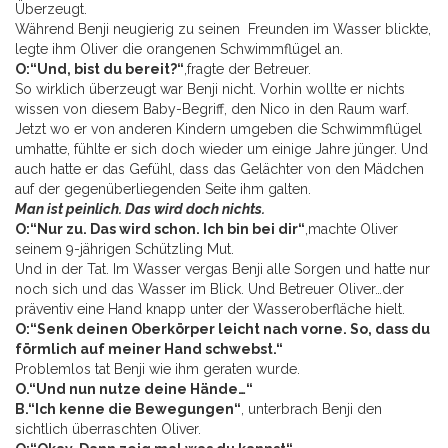
Überzeugt.
Während Benji neugierig zu seinen Freunden im Wasser blickte,
legte ihm Oliver die orangenen Schwimmflügel an.
O:“Und, bist du bereit?“
,fragte der Betreuer.
So wirklich überzeugt war Benji nicht. Vorhin wollte er nichts
wissen von diesem Baby-Begriff, den Nico in den Raum warf.
Jetzt wo er von anderen Kindern umgeben die Schwimmflügel
umhatte, fühlte er sich doch wieder um einige Jahre jünger. Und
auch hatte er das Gefühl, dass das Gelächter von den Mädchen
auf der gegenüberliegenden Seite ihm galten.
Man ist peinlich. Das wird doch nichts.
O:“Nur zu. Das wird schon. Ich bin bei dir“
,machte Oliver
seinem 9-jährigen Schützling Mut.
Und in der Tat. Im Wasser vergas Benji alle Sorgen und hatte nur
noch sich und das Wasser im Blick. Und Betreuer Oliver…der
präventiv eine Hand knapp unter der Wasseroberfläche hielt.
O:“Senk deinen Oberkörper leicht nach vorne. So, dass du
förmlich auf meiner Hand schwebst.“
Problemlos tat Benji wie ihm geraten wurde.
O.“Und nun nutze deine Hände…“
B.“Ich kenne die Bewegungen“
, unterbrach Benji den
sichtlich überraschten Oliver.