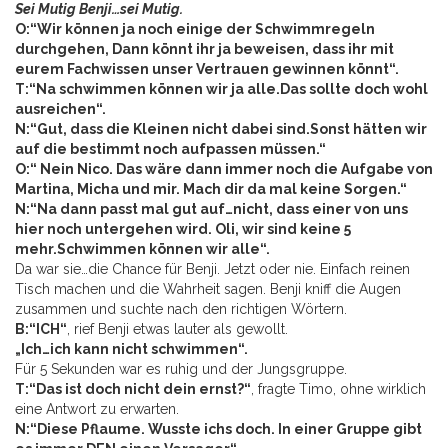
Sei Mutig Benji…sei Mutig.
O:“Wir können ja noch einige der Schwimmregeln
durchgehen, Dann könnt ihr ja beweisen, dass ihr mit
eurem Fachwissen unser Vertrauen gewinnen könnt“.
T:“Na schwimmen können wir ja alle.Das sollte doch wohl
ausreichen“.
N:“Gut, dass die Kleinen nicht dabei sind.Sonst hätten wir
auf die bestimmt noch aufpassen müssen.“
O:“ Nein Nico. Das wäre dann immer noch die Aufgabe von
Martina, Micha und mir. Mach dir da mal keine Sorgen.“
N:“Na dann passt mal gut auf…nicht, dass einer von uns
hier noch untergehen wird. Oli, wir sind keine 5
mehr.Schwimmen können wir alle“.
Da war sie…die Chance für Benji. Jetzt oder nie. Einfach reinen
Tisch machen und die Wahrheit sagen. Benji kniff die Augen
zusammen und suchte nach den richtigen Wörtern.
B:“ICH“
, rief Benji etwas lauter als gewollt.
„Ich…ich kann nicht schwimmen“.
Für 5 Sekunden war es ruhig und der Jungsgruppe.
T:“Das ist doch nicht dein ernst?“
, fragte Timo, ohne wirklich
eine Antwort zu erwarten.
N:“Diese Pflaume. Wusste ichs doch. In einer Gruppe gibt