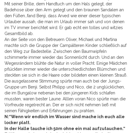
Mit seiner Brille, dem Handtuch um den Hals gelegt, der
Badehose über den Arm gelegt und den braunen Sandalen an
den Füßen…fand Benji, dass Arved wie einer dieser typischen
Urlauber aussah, die man im Urlaub immer sah und von denen
im TV immer berichtet wird. Er gab echt ein tolles und witzies
Gesamtbild ab.
An der Seite von den Betreuern Oliver, Michael und Martina
machte sich die Gruppe der Campälteren Kinder schließlich auf
den Weg zur Badestelle. Zwischen den Baumwipfeln
schimmerte immer wieder das Sonnenlicht durch. Und an den
Wegesrändern blühte die Natur in voller Pracht. Einige Mädchen
pflückten immer wieder die unterschiedlichsten Blümchen und
steckten sie sich in die Haare oder bildeten einen kleinen Strauß.
Die ausgelassene Stimmung spürte man auch bei der Jungs-
Gruppe um Benji. Selbst Philipp und Nico, die 2 unglücklichen,
die im Bungalow nebenan bei den jüngeren Kids schlafen
mussten, waren bester Laune. Alllen voran Nico spürte man die
Vorfreude regelrecht an. Der er sich nicht nehmen ließ mit
seinen Fähigkeiten und Erfahrungen zu prahlen.
N:“Wenn wir endlich im Wasser sind mache ich euch alle
locker platt.
In der Halle tauche ich 50m ohne ein mal aufzutauchen.“