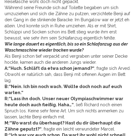
Reisetasche wohl doch nicht gepackt.
Während seine Freunde sich auf Toilette begaben um sich
umzuziehen und sich die Zähne zu putzen, verzichtete Benji auf
den Gang in die stinkende Baracke. Im Bungalow war er jetzt eh
allein. Und konnte sich in Ruhe umziehen. Als er mit Shirt,
Schlüppi und Socken schon ins Bett stieg wurde ihm erst
bewusst, wie sehr ihm sein Schlafanzug eigentlich fehlte.
Wie lange dauert es eigentlich, bis so ein Schlafanzug aus der
Waschmaschine wieder trocken wurde?
Als Benji schon tief verpackt und vergraben unter seiner Decke
hockte, kamen auch die anderen Jungs wieder.
A:“Huch. Schläft da etwa schon jemand?“
, fragte sich Arved.
Obwohl er natürlich sah, dass Benji mit offenen Augen im Bett
lag.
B:“Nein. Ich bin noch wach. Wollte doch noch auf euch
warten.“
R:“Lass ihn doch. Unser neuer Olympiaschwimmer war
heute doch auch fleißig. Haha…“
, ließ Richard noch einen
Spruch los. Keine sehr feine Art. Um sich nichts anmerken zu
lassen, lachte Benji einfach mit.
M:“Wo warst du überhaupt? Hast du dir überhaupt die
Zähne geputzt?“
, fragte ein leicht verwundeter Marcel.
B:“Ich war vor euch schon. Da wart ihr wohl nicht schnell