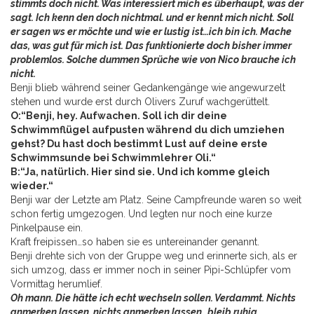
stimmts doch nicht. Was interessiert mich es überhaupt, was der
sagt. Ich kenn den doch nichtmal. und er kennt mich nicht. Soll
er sagen ws er möchte und wie er lustig ist…ich bin ich. Mache
das, was gut für mich ist. Das funktionierte doch bisher immer
problemlos. Solche dummen Sprüche wie von Nico brauche ich
nicht.
Benji blieb während seiner Gedankengänge wie angewurzelt
stehen und wurde erst durch Olivers Zuruf wachgerüttelt.
O:“Benji, hey. Aufwachen. Soll ich dir deine
Schwimmflügel aufpusten während du dich umziehen
gehst? Du hast doch bestimmt Lust auf deine erste
Schwimmsunde bei Schwimmlehrer Oli.“
B:“Ja, natürlich. Hier sind sie. Und ich komme gleich
wieder.“
Benji war der Letzte am Platz. Seine Campfreunde waren so weit
schon fertig umgezogen. Und legten nur noch eine kurze
Pinkelpause ein.
Kraft freipissen…so haben sie es untereinander genannt.
Benji drehte sich von der Gruppe weg und erinnerte sich, als er
sich umzog, dass er immer noch in seiner Pipi-Schlüpfer vom
Vormittag herumlief.
Oh mann. Die hätte ich echt wechseln sollen. Verdammt. Nichts
anmerken lassen, nichts anmerken lassen…bleib ruhig.