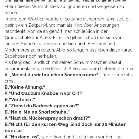
Die hatten alle seiner Schulfeunde. Nur leider schienen seine
Eltern diesen Wunsch stets zu ignorieren und vergessen zu
haben.
In wenigen Wochen würde er 10 Jahre alt werden. Zweistellig…
definitiv ein Zeitpunkt, wo man als Kind über Änderungen
nachdenkt. Von da an gehört man schließlich in der
Grundschule zur Alters-Elite. Da gilt es schon mal sich von
einigen Sachen zu trennen und sie durch Besseres und
Moderneres zu ersetzen. Aber so lange muss eben diese kurze
Badehose noch herhalten.
Als Benji das Handtuch mit seinen Schwimmsachen darauf
zusammenfaltete, meldete sich Arved aus dem hinteren Zimmer.
A: „Meinst du wir brauchen Sonnencreme?“,
fragte er relativ
ernst.
B.“Keine Ahnung.“
A:“Und was zum Knabbern vor Ort?“
B:“Vielleicht“
A:“Ziehst du Badeschlappen an?“
B.“Nein. Meine Sportschuhe.“
A:“Hast du Mückenspray schon drauf?“
B.“Nicht für den kurzen Weg. Sind doch nur 20 Minuten
oder so.“
A:“Na dann los“,
sagte Arved und stellte sich vor Benji auf.