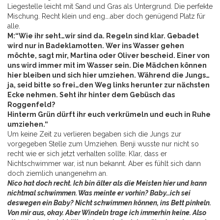
Liegestelle leicht mit Sand und Gras als Untergrund. Die perfekte
Mischung. Recht klein und eng….aber doch genügend Platz für
alle.
M:“Wie ihr seht…wir sind da. Regeln sind klar. Gebadet
wird nur in Badeklamotten. Wer ins Wasser gehen
möchte, sagt mir, Martina oder Oliver bescheid. Einer von
uns wird immer mit im Wasser sein. Die Mädchen können
hier bleiben und sich hier umziehen. Während die Jungs…
ja, seid bitte so frei…den Weg links herunter zur nächsten
Ecke nehmen. Seht ihr hinter dem Gebüsch das
Roggenfeld?
Hinterm Grün dürft ihr euch verkrümeln und euch in Ruhe
umziehen.“
Um keine Zeit zu verlieren begaben sich die Jungs zur
vorgegeben Stelle zum Umziehen. Benji wusste nur nicht so
recht wie er sich jetzt verhalten sollte. Klar, dass er
Nichtschwimmer war, ist nun bekannt. Aber es fühlt sich dann
doch ziemlich unangenehm an.
Nico hat doch recht. Ich bin älter als die Meisten hier und kann
nichtmal schwimmen. Was meinte er vorhin? Baby…ich sei
deswegen ein Baby? Nicht schwimmen können, ins Bett pinkeln.
Von mir aus, okay. Aber Windeln trage ich immerhin keine. Also