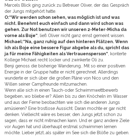
Marcels Blick ging zurück zu Betreuer Oliver, der das Gespräch
der Jungs mitgehört hatte.
O:“Wir werden schon sehen, was möglich ist und was
nicht. Benehmt euch einfach und dann wird schon was
gehen. Zur Not benutzen wir unseren 2-Meter-Micha da
vorne als Boje“
, ließ Oliver nicht ganz ernst gemeint wissen.
Michael:“Na, ganz ruhig auf den hinteren Plätzen. Wenn
ich als Boje eine bessere Figur abgebe als du, spricht das
ja für meine Fähigkeiten als Vertrauensperson“
, konterte
Kollege Michael recht locker und zwinkerte Oli zu.
Benji genoss die bisherige Wanderung.. Mit so einer positiven
Energie in der Gruppe hatte er nicht gerechnet. Allerdings
wunderte er sich über die großen Pläne von Nico und den
Willen seiner Campfreunde mitzumachen.
Wenn alle sich in einen Tauch-oder Schwimmwettbewerb
begeben…wo bliebe er? Allein bis zu den Knöcheln im Wasser
und aus der Ferne beobachten wie sich die anderen Jungs
amüsieren? Eine trostlose Aussicht. Daran mochte er gar nicht
denken. Vielleicht wäre es besser, den Jungs jetzt schon zu
sagen, dass er nicht mitmachen kann. Und er ganz andere Ziele
vor Augen hat und überhaupt erstmal schwimmen lernen
möchte. Lieber jetzt…als später im See sich die Blöße zu geben.