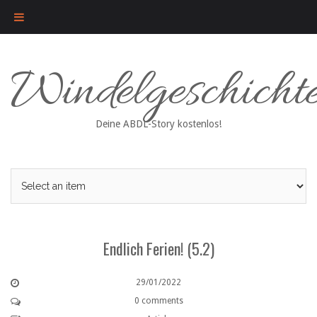
Skip
Windelgeschicht
to
content
Deine ABDL-Story kostenlos!
Endlich Ferien! (5.2)
29/01/2022
0 comments