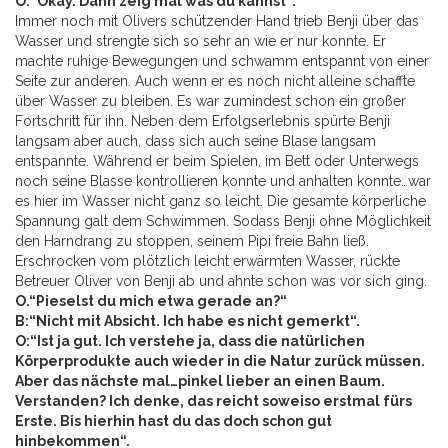
O:“Okay. Dann zeig mal was du kannst“.
Immer noch mit Olivers schützender Hand trieb Benji über das
Wasser und strengte sich so sehr an wie er nur konnte. Er
machte ruhige Bewegungen und schwamm entspannt von einer
Seite zur anderen. Auch wenn er es noch nicht alleine schaffte
über Wasser zu bleiben. Es war zumindest schon ein großer
Fortschritt für ihn. Neben dem Erfolgserlebnis spürte Benji
langsam aber auch, dass sich auch seine Blase langsam
entspannte. Während er beim Spielen, im Bett oder Unterwegs
noch seine Blasse kontrollieren konnte und anhalten konnte…war
es hier im Wasser nicht ganz so leicht. Die gesamte körperliche
Spannung galt dem Schwimmen. Sodass Benji ohne Möglichkeit
den Harndrang zu stoppen, seinem Pipi freie Bahn ließ.
Erschrocken vom plötzlich leicht erwärmten Wasser, rückte
Betreuer Oliver von Benji ab und ahnte schon was vor sich ging.
O.“Pieselst du mich etwa gerade an?“
B:“Nicht mit Absicht. Ich habe es nicht gemerkt“.
O:“Ist ja gut. Ich verstehe ja, dass die natürlichen
Körperprodukte auch wieder in die Natur zurück müssen.
Aber das nächste mal…pinkel lieber an einen Baum.
Verstanden? Ich denke, das reicht soweiso erstmal fürs
Erste. Bis hierhin hast du das doch schon gut
hinbekommen“.