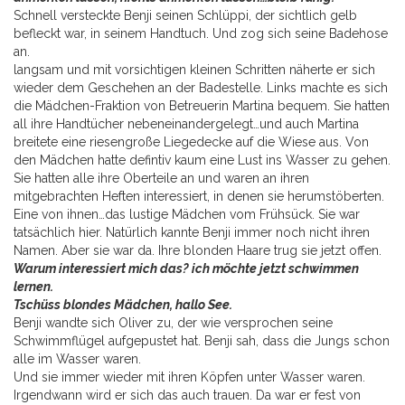
Schnell versteckte Benji seinen Schlüppi, der sichtlich gelb
befleckt war, in seinem Handtuch. Und zog sich seine Badehose
an.
langsam und mit vorsichtigen kleinen Schritten näherte er sich
wieder dem Geschehen an der Badestelle. Links machte es sich
die Mädchen-Fraktion von Betreuerin Martina bequem. Sie hatten
all ihre Handtücher nebeneinandergelegt…und auch Martina
breitete eine riesengroße Liegedecke auf die Wiese aus. Von
den Mädchen hatte defintiv kaum eine Lust ins Wasser zu gehen.
Sie hatten alle ihre Oberteile an und waren an ihren
mitgebrachten Heften interessiert, in denen sie herumstöberten.
Eine von ihnen…das lustige Mädchen vom Frühsück. Sie war
tatsächlich hier. Natürlich kannte Benji immer noch nicht ihren
Namen. Aber sie war da. Ihre blonden Haare trug sie jetzt offen.
Warum interessiert mich das? ich möchte jetzt schwimmen
lernen.
Tschüss blondes Mädchen, hallo See.
Benji wandte sich Oliver zu, der wie versprochen seine
Schwimmflügel aufgepustet hat. Benji sah, dass die Jungs schon
alle im Wasser waren.
Und sie immer wieder mit ihren Köpfen unter Wasser waren.
Irgendwann wird er sich das auch trauen. Da war er fest von