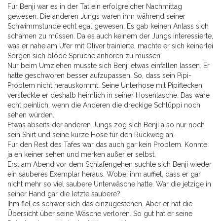
Für Benji war es in der Tat ein erfolgreicher Nachmittag
gewesen. Die anderen Jungs waren ihm während seiner
Schwimmstunde echt egal gewesen. Es gab keinen Anlass sich
schämen zu müssen. Da es auch keinem der Jungs interessierte,
was er nahe am Ufer mit Oliver trainierte, machte er sich keinerlei
Sorgen sich blöde Sprüche anhören zu müssen.
Nur beim Umziehen musste sich Benji etwas einfallen lassen. Er
hatte geschworen besser aufzupassen. So, dass sein Pipi-
Problem nicht herauskommt. Seine Unterhose mit Pipiflecken
versteckte er deshalb heimlich in seiner Hosentasche. Das wäre
echt peinlich, wenn die Anderen die dreckige Schlüppi noch
sehen würden.
Etwas abseits der anderen Jungs zog sich Benji also nur noch
sein Shirt und seine kurze Hose für den Rückweg an.
Für den Rest des Tafes war das auch gar kein Problem. Konnte
ja eh keiner sehen und merken außer er selbst.
Erst am Abend vor dem Schlafengehen suchte sich Benji wieder
ein sauberes Exemplar heraus. Wobei ihm auffiel, dass er gar
nicht mehr so viel saubere Unterwäsche hatte. War die jetzige in
seiner Hand gar die letzte saubere?
Ihm fiel es schwer sich das einzugestehen. Aber er hat die
Übersicht über seine Wäsche verloren. So gut hat er seine