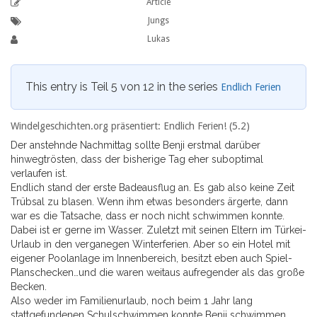
Article
Jungs
Lukas
This entry is Teil 5 von 12 in the series
Endlich Ferien
Windelgeschichten.org präsentiert: Endlich Ferien! (5.2)
Der anstehnde Nachmittag sollte Benji erstmal darüber
hinwegtrösten, dass der bisherige Tag eher suboptimal
verlaufen ist.
Endlich stand der erste Badeausflug an. Es gab also keine Zeit
Trübsal zu blasen. Wenn ihm etwas besonders ärgerte, dann
war es die Tatsache, dass er noch nicht schwimmen konnte.
Dabei ist er gerne im Wasser. Zuletzt mit seinen Eltern im Türkei-
Urlaub in den verganegen Winterferien. Aber so ein Hotel mit
eigener Poolanlage im Innenbereich, besitzt eben auch Spiel-
Planschecken…und die waren weitaus aufregender als das große
Becken.
Also weder im Familienurlaub, noch beim 1 Jahr lang
stattgefundenen Schulschwimmen konnte Benji schwimmen