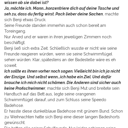
wissen ob sie dabei ist?
Ja, möchte ich. Mann…konzentriere dich auf deine Tasche und
seh zu, dass du fertig wirst. Pack lieber deine Sachen
, machte
sich Benji etwas Druck.
Seine Freunde standen immerhin auch schon bereit am
Toreingang.
Nur Arved und er waren in ihren jeweiligen Zimmern noch
beschäftigt.
Benji ließ sich extra Zeit. Schließlich wusste er nicht wie seine
Freunde reagieren würden, wenn sie seine Schwimmflügel
sehen würden. Klar…spätestens an der Badestelle wäre es eh
soweit.
Ich sollte es ihnen vorher noch sagen. Vielleicht bin ich ja nicht
der Einzige. Und selbst wenn…ich habe ein Ziel. Und dafür
brauche ich mich nicht schämen. Die Anderen sind sicher auch
keine Profischwimmer
, machte sich Benji Mut und breitete sein
Handtuch auf das Bett aus, legte seine orangenen
Schwimmflügel darauf…und zum Schluss seine Speedo
Badehose.
Er hasste diese dunkelblaue Badehose mit grünem Bund. Schon
zu Weihnachten hatte sich Benji eine dieser langen Badeshorts
gewünscht.