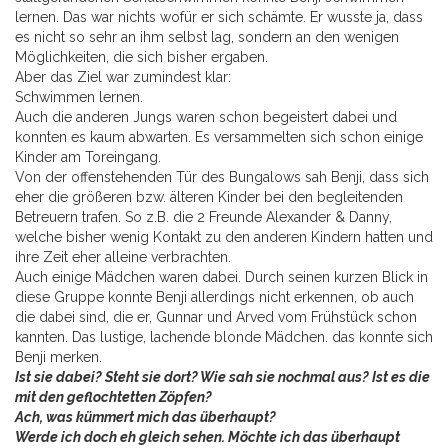
lernen. Das war nichts wofür er sich schämte. Er wusste ja, dass
es nicht so sehr an ihm selbst lag, sondern an den wenigen
Möglichkeiten, die sich bisher ergaben.
Aber das Ziel war zumindest klar:
Schwimmen lernen.
Auch die anderen Jungs waren schon begeistert dabei und
konnten es kaum abwarten. Es versammelten sich schon einige
Kinder am Toreingang.
Von der offenstehenden Tür des Bungalows sah Benji, dass sich
eher die größeren bzw. älteren Kinder bei den begleitenden
Betreuern trafen. So z.B. die 2 Freunde Alexander & Danny,
welche bisher wenig Kontakt zu den anderen Kindern hatten und
ihre Zeit eher alleine verbrachten.
Auch einige Mädchen waren dabei. Durch seinen kurzen Blick in
diese Gruppe konnte Benji allerdings nicht erkennen, ob auch
die dabei sind, die er, Gunnar und Arved vom Frühstück schon
kannten. Das lustige, lachende blonde Mädchen. das konnte sich
Benji merken.
Ist sie dabei? Steht sie dort? Wie sah sie nochmal aus? Ist es die
mit den geflochtetten Zöpfen?
Ach, was kümmert mich das überhaupt?
Werde ich doch eh gleich sehen. Möchte ich das überhaupt