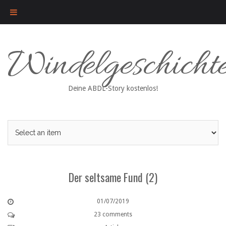
Skip
Windelgeschicht
to
content
Deine ABDL-Story kostenlos!
Der seltsame Fund (2)
01/07/2019
23 comments