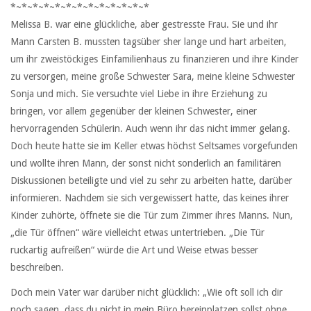
*~*~*~*~*~*~*~*~*~*~*~*~*
Melissa B. war eine glückliche, aber gestresste Frau. Sie und ihr
Mann Carsten B. mussten tagsüber sher lange und hart arbeiten,
um ihr zweistöckiges Einfamilienhaus zu finanzieren und ihre Kinder
zu versorgen, meine große Schwester Sara, meine kleine Schwester
Sonja und mich. Sie versuchte viel Liebe in ihre Erziehung zu
bringen, vor allem gegenüber der kleinen Schwester, einer
hervorragenden Schülerin. Auch wenn ihr das nicht immer gelang.
Doch heute hatte sie im Keller etwas höchst Seltsames vorgefunden
und wollte ihren Mann, der sonst nicht sonderlich an familitären
Diskussionen beteiligte und viel zu sehr zu arbeiten hatte, darüber
informieren. Nachdem sie sich vergewissert hatte, das keines ihrer
Kinder zuhörte, öffnete sie die Tür zum Zimmer ihres Manns. Nun,
„die Tür öffnen“ wäre vielleicht etwas untertrieben. „Die Tür
ruckartig aufreißen“ würde die Art und Weise etwas besser
beschreiben.
Doch mein Vater war darüber nicht glücklich: „Wie oft soll ich dir
noch sagen, dass du nicht in mein Büro hereinplatzen sollst ohne