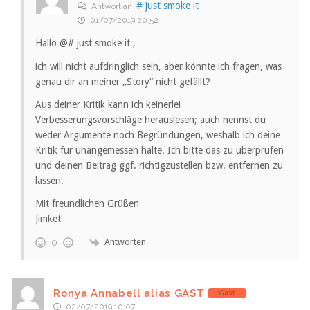
# just smoke it
Antwort an
01/07/2019 20:52
Hallo @# just smoke it ,
ich will nicht aufdringlich sein, aber könnte ich fragen, was
genau dir an meiner „Story“ nicht gefällt?
Aus deiner Kritik kann ich keinerlei
Verbesserungsvorschläge herauslesen; auch nennst du
weder Argumente noch Begründungen, weshalb ich deine
Kritik für unangemessen halte. Ich bitte das zu überprüfen
und deinen Beitrag ggf. richtigzustellen bzw. entfernen zu
lassen.
Mit freundlichen Grüßen
Jimket
Antworten
0
Ronya Annabell alias GAST
Gast
02/07/2019 10:07