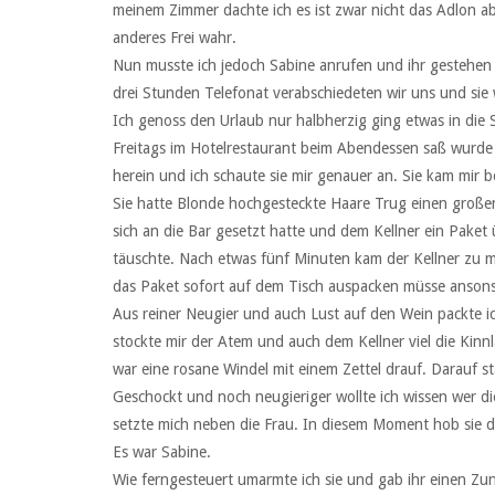
meinem Zimmer dachte ich es ist zwar nicht das Adlon a
anderes Frei wahr.
Nun musste ich jedoch Sabine anrufen und ihr gestehen 
drei Stunden Telefonat verabschiedeten wir uns und sie
Ich genoss den Urlaub nur halbherzig ging etwas in die
Freitags im Hotelrestaurant beim Abendessen saß wurde i
herein und ich schaute sie mir genauer an. Sie kam mir 
Sie hatte Blonde hochgesteckte Haare Trug einen große
sich an die Bar gesetzt hatte und dem Kellner ein Paket
täuschte. Nach etwas fünf Minuten kam der Kellner zu m
das Paket sofort auf dem Tisch auspacken müsse ansons
Aus reiner Neugier und auch Lust auf den Wein packte ic
stockte mir der Atem und auch dem Kellner viel die Kin
war eine rosane Windel mit einem Zettel drauf. Darauf s
Geschockt und noch neugieriger wollte ich wissen wer di
setzte mich neben die Frau. In diesem Moment hob sie de
Es war Sabine.
Wie ferngesteuert umarmte ich sie und gab ihr einen Zu