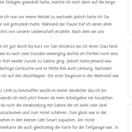
ter Einlagen gewickelt hatte, machte ich mich dann auf die lange
e ich nun vor meine Windel zu wechseln Jedoch hatte ich Sie
r viel getrunken hatte. Während der Pause traf ich einen alten
chts von unserer Leidenschaft erzählte. Nach dem wir uns
am ich gut durch bis kurz vor San Vincenzo wo ich einen Stau fand
m es nach zwei Stunden weiterging dachte ich Perfekt noch eine
früh wieder zurück zu Sabine ging. Jedoch hatte jemand was
chtige Geräusche und es fehlte ihm auch Leistung. Nachdem
 ich auf den Abschlepper. Die erste Diagnose in der Werkstatt war
tz LKW zu beschaffen wurde es immer deutlicher das ich bis
würde ich mich jetzt freuen da mein Arbeitgeber mir bezahlten
 da noch die Verabredung mit Sabine die ich wohl oder übel
auszuräumen und zum Hotel zufahren. Zum glück war in der
sehen in den kleinen Leih Smart zupacken. Am Hotel
rkarte die auch gleichzeitig die Karte für die Tiefgarage war. In