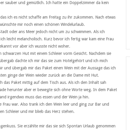
ber sauber und gemütlich. Ich hatte ein Doppelzimmer da kein
das ich es nicht schaffe am Freitag zu ihr zukommen. Nach etwas
 wünschte mir noch einen schönen Windelurlaub.
 Stadt oder ans Meer jedoch nicht um zu schwimmen. Als ich
ch leicht melancholisch. Kurz bevor ich fertig war kam eine Frau
bekannt vor aber ich wusste nicht woher.
n schwarzen Hut mit einem Schleier vorm Gesicht. Nachdem sie
 übergab dachte ich mir das sie zum Hotelgehört und ich mich
ir und übergab mir das Paket einen Wein mit der Aussage das ich
ten ginge der Wein wieder zurück an die Dame mit Hut.
h das Paket mittig auf dem Tisch aus. Als ich den Inhalt sah
nlade herunter aber er bewegte sich ohne Worte weg. In dem Paket
tand irgendwo muss das essen und der Wein ja hin.
e Frau war. Also trank ich den Wein leer und ging zur Bar und
n Schleier und mir blieb das Herz stehen.
ngenkuss. Sie erzählte mir das sie sich Spontan Urlaub genommen