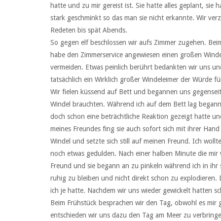
hatte und zu mir gereist ist. Sie hatte alles geplant, si
stark geschminkt so das man sie nicht erkannte. Wir ve
Redeten bis spät Abends.
So gegen elf beschlossen wir aufs Zimmer zugehen. Beim
habe den Zimmerservice angewiesen einen großen Winde
vermeiden. Etwas peinlich berührt bedankten wir uns u
tatsächlich ein Wirklich großer Windeleimer der Würde fü
Wir fielen küssend auf Bett und begannen uns gegenseiti
Windel brauchten. Während ich auf dem Bett lag begann 
doch schon eine beträchtliche Reaktion gezeigt hatte u
meines Freundes fing sie auch sofort sich mit ihrer Han
Windel und setzte sich still auf meinen Freund. Ich wollte
noch etwas gedulden. Nach einer halben Minute die mir
Freund und sie begann an zu pinkeln während ich in ihr 
ruhig zu bleiben und nicht direkt schon zu explodieren.
ich je hatte. Nachdem wir uns wieder gewickelt hatten s
Beim Frühstück besprachen wir den Tag, obwohl es mir g
entschieden wir uns dazu den Tag am Meer zu verbringe