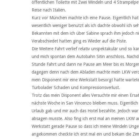
öffentlichen Toilette mit Zwei Windeln und 4 Strampelpe
Reise nach Italien.
Kurz vor München machte ich eine Pause. Eigentlich hatt
wesentlich weniger benutzt als ich dachte obwohl ich seh
Bekannten mit dem ich über Sabine sprach ihm jedoch ni
Verabschiedet hatten ging es Wieder auf die Piste.
Die Weitere Fahrt verlief relativ unspektakulär und so k
und mich spontan dem Autobahn Sitin anschloss. Nachde
Stunde Fahrt und dann ne Pause am Meer bis es Morgen 
dagegen denn nach dem Abladen machte mein LKW verdä
mein Disponent mir eine Werkstatt besorgt hatte wartete
Turbolader Schaden und Kompressionsverlust.
Trotz das mein Disponent alles Versuchte mir einen Ersa
nächste Woche in San Vincenzo bleiben muss. Eigentlich 
Urlaub gab und mir auch das Hotel bezahlte. Jedoch war
absagen musste. Also fing ich erst mal an meinen LKW 
Werkstatt gerade Pause so dass ich meine Windeln Unge
angekommen checkte ich erst mal ein und bekam die Zimme