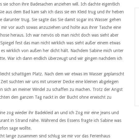
 sie schon ihre Badesachen anziehen will. Ich dachte eigentlich
ie aus dem Bad kam sah ich dass sie ein Kleid trug und ihr heben
 darunter trug. Sie sagte das Sie damit sogar ins Wasser gehen
 mir vor auch sowas anzuziehen und holte aus ihrer Tasche eine
se heraus. Ich war nervös ob man nicht doch was sieht aber
 Spiegel fest das man nicht wirklich was sieht außer einem etwas
 es wirklich von außen her dicht hält. Nachdem Sabine mich unter
hatte. War ich dann endlich überzeugt und wir gingen nachdem ich
icht schattigen Platz. Nach dem wir etwas im Wasser geplanscht
Zeit suchten wir uns mit unserer Decke eine kleinen abgelegen
an sich an meiner Windel zu schaffen zu machen. Trotz der Angst
achten den ganzen Tag nackt in der Bucht ohne erwischt zu
e zog wieder ihr Badekleid an und ich Zog mir eine Jeans und
aurant in Strand nähe. Während des Essens fragte ich Sabine was
lefon sage wollte.
icht lange zusammen sind schlug sie mir vor das Ferienhaus