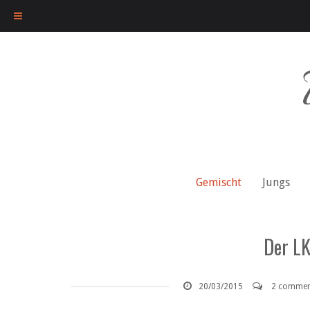
Skip
to
content
Gemischt
Jungs
Der LK
20/03/2015
2 commen