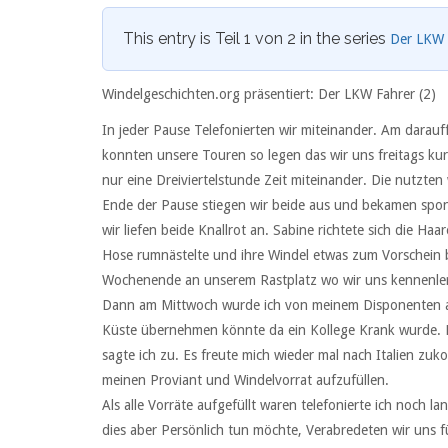
This entry is Teil 1 von 2 in the series
Der LKW 
Windelgeschichten.org präsentiert: Der LKW Fahrer (2)
In jeder Pause Telefonierten wir miteinander. Am darau
konnten unsere Touren so legen das wir uns freitags kur
nur eine Dreiviertelstunde Zeit miteinander. Die nutzten
Ende der Pause stiegen wir beide aus und bekamen spo
wir liefen beide Knallrot an. Sabine richtete sich die H
Hose rumnästelte und ihre Windel etwas zum Vorschein 
Wochenende an unserem Rastplatz wo wir uns kennenle
Dann am Mittwoch wurde ich von meinem Disponenten ang
Küste übernehmen könnte da ein Kollege Krank wurde. Da
sagte ich zu. Es freute mich wieder mal nach Italien z
meinen Proviant und Windelvorrat aufzufüllen.
Als alle Vorräte aufgefüllt waren telefonierte ich noch l
dies aber Persönlich tun möchte, Verabredeten wir uns f