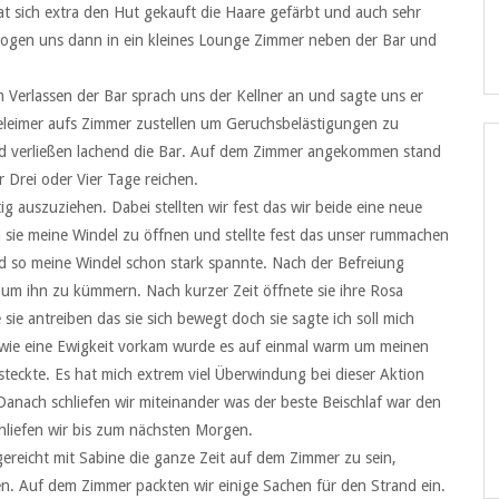
e hat sich extra den Hut gekauft die Haare gefärbt und auch sehr
rzogen uns dann in ein kleines Lounge Zimmer neben der Bar und
 Verlassen der Bar sprach uns der Kellner an und sagte uns er
leimer aufs Zimmer zustellen um Geruchsbelästigungen zu
nd verließen lachend die Bar. Auf dem Zimmer angekommen stand
r Drei oder Vier Tage reichen.
g auszuziehen. Dabei stellten wir fest das wir beide eine neue
sie meine Windel zu öffnen und stellte fest das unser rummachen
nd so meine Windel schon stark spannte. Nach der Befreiung
d um ihn zu kümmern. Nach kurzer Zeit öffnete sie ihre Rosa
 sie antreiben das sie sich bewegt doch sie sagte ich soll mich
 wie eine Ewigkeit vorkam wurde es auf einmal warm um meinen
steckte. Es hat mich extrem viel Überwindung bei dieser Aktion
 Danach schliefen wir miteinander was der beste Beischlaf war den
chliefen wir bis zum nächsten Morgen.
ereicht mit Sabine die ganze Zeit auf dem Zimmer zu sein,
n. Auf dem Zimmer packten wir einige Sachen für den Strand ein.