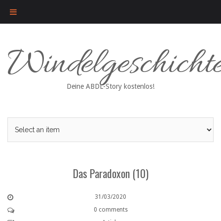
Skip
Windelgeschicht
to
content
Deine ABDL-Story kostenlos!
Das Paradoxon (10)
31/03/2020
0 comments