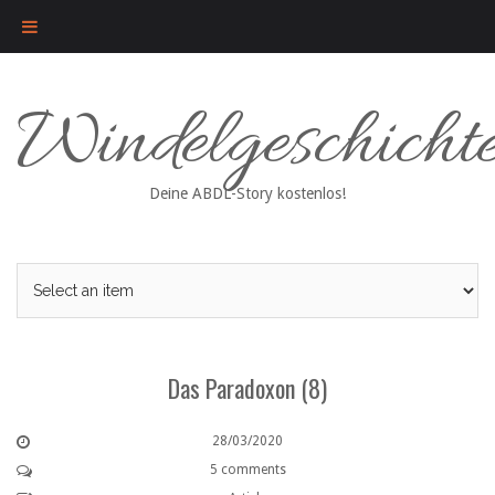
Skip
Windelgeschicht
to
content
Deine ABDL-Story kostenlos!
Das Paradoxon (8)
28/03/2020
5 comments