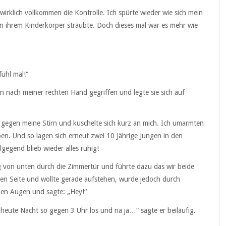
rklich vollkommen die Kontrolle. Ich spürte wieder wie sich mein
n ihrem Kinderkörper sträubte. Doch dieses mal war es mehr wie
fühl mal!“
n nach meiner rechten Hand gegriffen und legte sie sich auf
er gegen meine Stirn und kuschelte sich kurz an mich. Ich umarmten
n. Und so lagen sich erneut zwei 10 Jährige Jungen in den
gegend blieb wieder alles ruhig!
 von unten durch die Zimmertür und führte dazu das wir beide
ren Seite und wollte gerade aufstehen, wurde jedoch durch
auen Augen und sagte: „Hey!“
 heute Nacht so gegen 3 Uhr los und na ja…“ sagte er beiläufig.