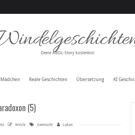
Windelgeschichte
Deine ABDL-Story kostenlos!
Mädchen
Reale Geschichten
Übersetzung
KI Geschi
aradoxon (5)
ts
Article
Gemischt
Lukas