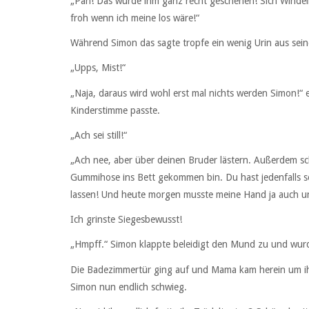
„Pah! Das würde ihm ganz recht geschehen! Sich Windeln
froh wenn ich meine los wäre!“
Während Simon das sagte tropfe ein wenig Urin aus sei
„Upps, Mist!“
„Naja, daraus wird wohl erst mal nichts werden Simon!“ 
Kinderstimme passte.
„Ach sei still!“
„Ach nee, aber über deinen Bruder lästern. Außerdem schi
Gummihose ins Bett gekommen bin. Du hast jedenfalls s
lassen! Und heute morgen musste meine Hand ja auch un
Ich grinste Siegesbewusst!
„Hmpff.“ Simon klappte beleidigt den Mund zu und wurde
Die Badezimmertür ging auf und Mama kam herein um ihr
Simon nun endlich schwieg.