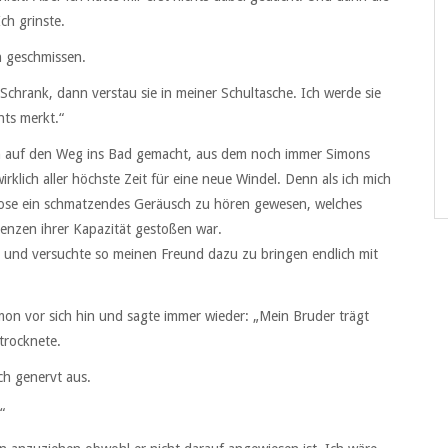
ch grinste.
n geschmissen.
 Schrank, dann verstau sie in meiner Schultasche. Ich werde sie
hts merkt.“
ch auf den Weg ins Bad gemacht, aus dem noch immer Simons
klich aller höchste Zeit für eine neue Windel. Denn als ich mich
hose ein schmatzendes Geräusch zu hören gewesen, welches
renzen ihrer Kapazität gestoßen war.
an und versuchte so meinen Freund dazu zu bringen endlich mit
on vor sich hin und sagte immer wieder: „Mein Bruder trägt
btrocknete.
ch genervt aus.
“