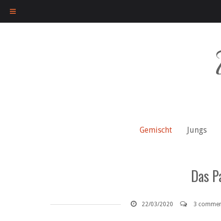
Skip
to
content
Gemischt
Jungs
Das P
22/03/2020
3 commen