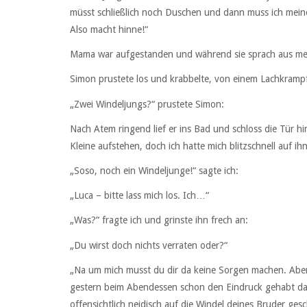
müsst schließlich noch Duschen und dann muss ich meine 
Also macht hinne!“
Mama war aufgestanden und während sie sprach aus m
Simon prustete los und krabbelte, von einem Lachkrampf
„Zwei Windeljungs?“ prustete Simon:
Nach Atem ringend lief er ins Bad und schloss die Tür hi
Kleine aufstehen, doch ich hatte mich blitzschnell auf i
„Soso, noch ein Windeljunge!“ sagte ich:
„Luca – bitte lass mich los. Ich…“
„Was?“ fragte ich und grinste ihn frech an:
„Du wirst doch nichts verraten oder?“
„Na um mich musst du dir da keine Sorgen machen. Aber 
gestern beim Abendessen schon den Eindruck gehabt das
offensichtlich neidisch auf die Windel deines Bruder gesc