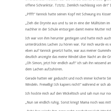
offene Schranktür. Tztztz. Ziemlich nachlässig von dir!“ I
„Pfff!“ Yannick hatte seinen Kopf mit Schwung ins Kisse
„Zieh die Drynite aus und tu sie in eine der Mülltüten im
nachher in der Schule entsorgen damit meine Mutter nic
Ich war von ihm herunter gestiegen und hatte mich au
unterdrücktes Lachen zu hören war. Für mich wurde es wir
eben auf Yannick gesetzt hatte, war aus meiner Gummi
deutlich anzeigte das meine Windel über Nacht an die G
„Oh Simon, jetzt hör endlich auf!“ ich sah ihn wissend 
dem Lachen aufzuhören.
Gerade hatten wir geduscht und noch immer kicherte Sim
Windeln. Freiwillig! Ich kapiers nicht!“ während er sich a
Ich hockte mich auf den Wickeltisch und sah nun nur no
„Nun sei endlich ruhig. Sonst kriegt Mama noch was mit!