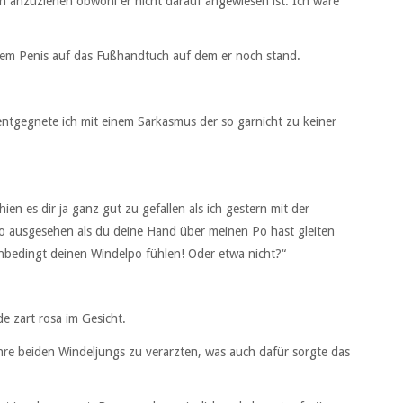
 anzuziehen obwohl er nicht darauf angewiesen ist. Ich wäre
nem Penis auf das Fußhandtuch auf dem er noch stand.
entgegnete ich mit einem Sarkasmus der so garnicht zu keiner
en es dir ja ganz gut zu gefallen als ich gestern mit der
o ausgesehen als du deine Hand über meinen Po hast gleiten
bedingt deinen Windelpo fühlen! Oder etwa nicht?“
 zart rosa im Gesicht.
e beiden Windeljungs zu verarzten, was auch dafür sorgte das