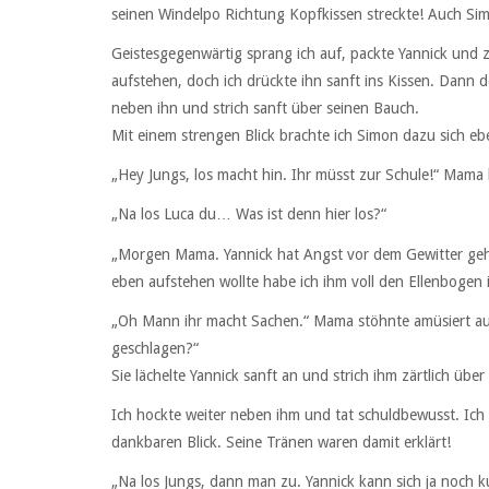
seinen Windelpo Richtung Kopfkissen streckte! Auch Si
Geistesgegenwärtig sprang ich auf, packte Yannick und z
aufstehen, doch ich drückte ihn sanft ins Kissen. Dann d
neben ihn und strich sanft über seinen Bauch.
Mit einem strengen Blick brachte ich Simon dazu sich eb
„Hey Jungs, los macht hin. Ihr müsst zur Schule!“ Mama
„Na los Luca du… Was ist denn hier los?“
„Morgen Mama. Yannick hat Angst vor dem Gewitter gehab
eben aufstehen wollte habe ich ihm voll den Ellenbogen
„Oh Mann ihr macht Sachen.“ Mama stöhnte amüsiert au
geschlagen?“
Sie lächelte Yannick sanft an und strich ihm zärtlich übe
Ich hockte weiter neben ihm und tat schuldbewusst. Ich 
dankbaren Blick. Seine Tränen waren damit erklärt!
„Na los Jungs, dann man zu. Yannick kann sich ja noch ku