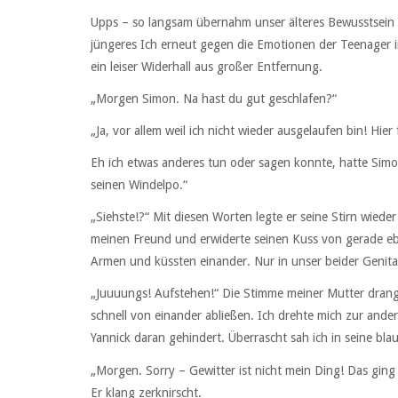
Upps – so langsam übernahm unser älteres Bewusstsein wi
jüngeres Ich erneut gegen die Emotionen der Teenager i
ein leiser Widerhall aus großer Entfernung.
„Morgen Simon. Na hast du gut geschlafen?“
„Ja, vor allem weil ich nicht wieder ausgelaufen bin! Hier 
Eh ich etwas anderes tun oder sagen konnte, hatte Simo
seinen Windelpo.“
„Siehste!?“ Mit diesen Worten legte er seine Stirn wied
meinen Freund und erwiderte seinen Kuss von gerade ebe
Armen und küssten einander. Nur in unser beider Genital
„Juuuungs! Aufstehen!“ Die Stimme meiner Mutter drang
schnell von einander abließen. Ich drehte mich zur ande
Yannick daran gehindert. Überrascht sah ich in seine bl
„Morgen. Sorry – Gewitter ist nicht mein Ding! Das ging
Er klang zerknirscht.