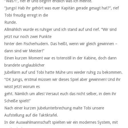
“Was?!”, rief er und begriff endlich was ich meinte.
“Jungs! Hab ihr gehört was euer Kapitän gerade gesagt hat?”, rief
Tobi freudig erregt in die
Runde.
Allmählich wurde es ruhiger und ich stand auf und rief. ”Wir sind
jetzt nur noch zwei Punkte
hinter den Fischerhudern. Das heißt, wenn wir gleich gewinnen –
dann sind wir Meister!”
Einen kurzen Moment war es totenstill in der Kabine, doch dann
brandete unglaublicher
Jubellärm auf und Tobi hatte Mühe uns wieder ruhig zu bekommen.
“OK Jungs, erstmal müssen wir dieses Spiel aber gewinnen! Und ihr
wisst jetzt worum es
geht. Nämlich um alles! Versaut euch das nicht selber, in dem ihr
Scheiße spielt!”
Nach einer kurzen Jubelunterbrechung malte Tobi unsere
Aufstellung auf die Taktiktafel.
In der Auswahlmannschaft spielten wir ein modernes System, mit