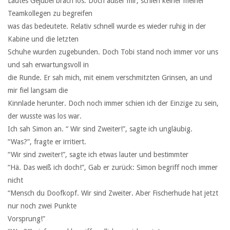
Lautes Gejubel brach los. Doch außer mir, schien keiner meiner
Teamkollegen zu begreifen
was das bedeutete. Relativ schnell wurde es wieder ruhig in der
Kabine und die letzten
Schuhe wurden zugebunden. Doch Tobi stand noch immer vor uns
und sah erwartungsvoll in
die Runde. Er sah mich, mit einem verschmitzten Grinsen, an und
mir fiel langsam die
Kinnlade herunter. Doch noch immer schien ich der Einzige zu sein,
der wusste was los war.
Ich sah Simon an. “ Wir sind Zweiter!”, sagte ich ungläubig.
“Was?”, fragte er irritiert.
“Wir sind zweiter!”, sagte ich etwas lauter und bestimmter
“Hä. Das weiß ich doch!”, Gab er zurück: Simon begriff noch immer
nicht
“Mensch du Doofkopf. Wir sind Zweiter. Aber Fischerhude hat jetzt
nur noch zwei Punkte
Vorsprung!”