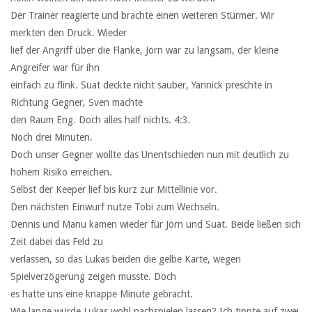
Der Trainer reagierte und brachte einen weiteren Stürmer. Wir
merkten den Druck. Wieder
lief der Angriff über die Flanke, Jörn war zu langsam, der kleine
Angreifer war für ihn
einfach zu flink. Suat deckte nicht sauber, Yannick preschte in
Richtung Gegner, Sven machte
den Raum Eng. Doch alles half nichts. 4:3.
Noch drei Minuten.
Doch unser Gegner wollte das Unentschieden nun mit deutlich zu
hohem Risiko erreichen.
Selbst der Keeper lief bis kurz zur Mittellinie vor.
Den nächsten Einwurf nutze Tobi zum Wechseln.
Dennis und Manu kamen wieder für Jörn und Suat. Beide ließen sich
Zeit dabei das Feld zu
verlassen, so das Lukas beiden die gelbe Karte, wegen
Spielverzögerung zeigen musste. Doch
es hatte uns eine knappe Minute gebracht.
Wie lange würde Lukas wohl nachspielen lassen? Ich tippte auf zwei