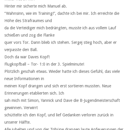
Hinter mir sicherte mich Manuel ab.
“Wahnsinn, wie im Training!”, dachte ich bei mir. Ich erreichte die
Höhe des Strafraumes und
da die Verteidiger mich bedrängten, musste ich aus vollem Lauf
schießen und zog die Flanke
quer vors Tor. Dann blieb ich stehen. Sergej stieg hoch, aber er
verpasste den Ball.
Doch da war Daves Kopf!
Flugkopfball – Tor- 1:0 in der 3. Spielminute!
Plötzlich geschah etwas. Wieder hatte ich dieses Gefühl, das viele
neue Informationen in
meinen Kopf drangen und sich erst sortieren mussten. Neue
Erinnerungen etablierten sich. Ich
sah mich mit Simon, Yannick und Dave die B-Jugendmeisterschaft
gewinnen. Verwirrt
schüttelte ich den Kopf, und lief Gedanken verloren zurück in
unserer Hälfte.
Alle jubelten und von der Tribüne drangen laute Anfeuerungen der