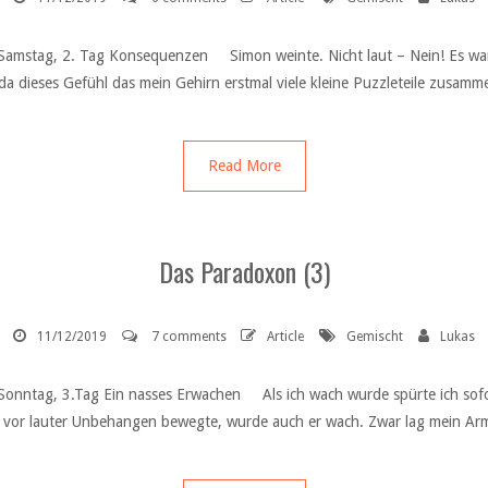
Samstag, 2. Tag Konsequenzen Simon weinte. Nicht laut – Nein! Es war 
 dieses Gefühl das mein Gehirn erstmal viele kleine Puzzleteile zusamme
Read More
Das Paradoxon (3)
11/12/2019
7 comments
Article
Gemischt
Lukas
onntag, 3.Tag Ein nasses Erwachen Als ich wach wurde spürte ich sofort
ich vor lauter Unbehangen bewegte, wurde auch er wach. Zwar lag mein A