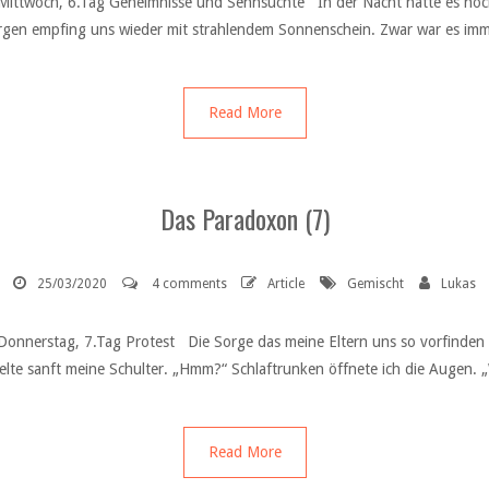
Mittwoch, 6.Tag Geheimnisse und Sehnsüchte In der Nacht hatte es noch 
n empfing uns wieder mit strahlendem Sonnenschein. Zwar war es immer
Read More
Das Paradoxon (7)
25/03/2020
4 comments
Article
Gemischt
Lukas
Donnerstag, 7.Tag Protest Die Sorge das meine Eltern uns so vorfinde
üttelte sanft meine Schulter. „Hmm?“ Schlaftrunken öffnete ich die Augen. 
Read More