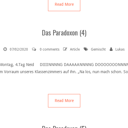
Read More
Das Paradoxon (4)
07/02/2020
0 comments
Article
Gemischt
Lukas
 (4) Montag, 4.Tag Neid DIIIINNNNG DAAAAANNNNG DOOOOOOONNNNG D
te im Vorraum unseres Klassenzimmers auf ihn. „Na los, nun mach schon. S
Read More