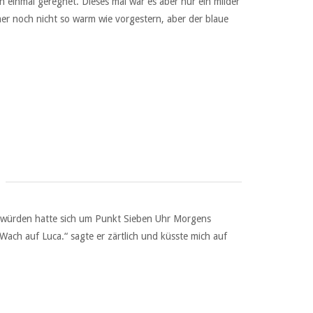
einmal geregnet. Dieses mal war es aber nur ein milder
 noch nicht so warm wie vorgestern, aber der blaue
n würden hatte sich um Punkt Sieben Uhr Morgens
„Wach auf Luca.“ sagte er zärtlich und küsste mich auf