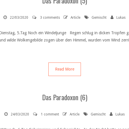
Das Paradoxon (5)
22/03/2020
3 comments
Article
Gemischt
Lukas
Dienstag, 5.Tag Noch ein Windeljunge Regen schlug in dicken Tropfen g
 und wilde Wolkengebilde zogen über den Himmel, wurden vom Wind zerr
Read More
Das Paradoxon (6)
24/03/2020
1 comment
Article
Gemischt
Lukas