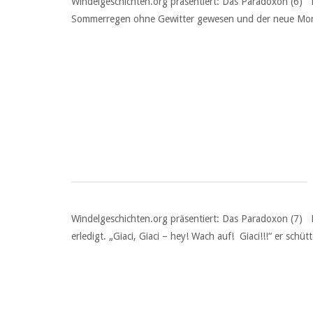
Windelgeschichten.org präsentiert: Das Paradoxon (6) 
Sommerregen ohne Gewitter gewesen und der neue Morge
Windelgeschichten.org präsentiert: Das Paradoxon (7) 
erledigt. „Giaci, Giaci – hey! Wach auf! Giaci!!!“ er sch