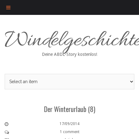
Skip
Windelgeschicht
to
content
Deine ABDL-Story kostenlos!
Der Winterurlaub (8)
17/09/2014
1 comment