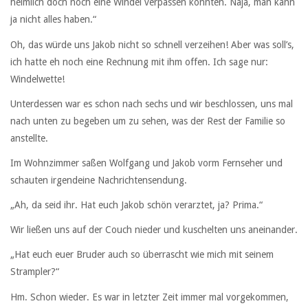
heimlich doch noch eine Windel verpassen könnten. Naja, man kann
ja nicht alles haben.“
Oh, das würde uns Jakob nicht so schnell verzeihen! Aber was soll’s,
ich hatte eh noch eine Rechnung mit ihm offen. Ich sage nur:
Windelwette!
Unterdessen war es schon nach sechs und wir beschlossen, uns mal
nach unten zu begeben um zu sehen, was der Rest der Familie so
anstellte.
Im Wohnzimmer saßen Wolfgang und Jakob vorm Fernseher und
schauten irgendeine Nachrichtensendung.
„Ah, da seid ihr. Hat euch Jakob schön verarztet, ja? Prima.“
Wir ließen uns auf der Couch nieder und kuschelten uns aneinander.
„Hat euch euer Bruder auch so überrascht wie mich mit seinem
Strampler?“
Hm. Schon wieder. Es war in letzter Zeit immer mal vorgekommen,