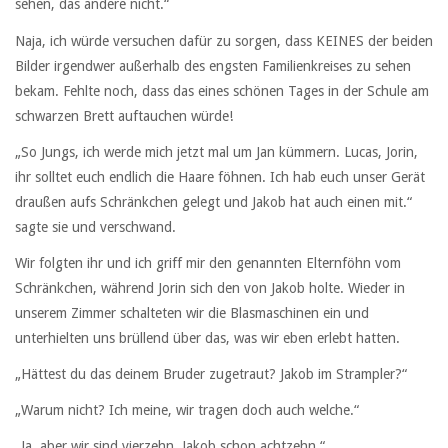
sehen, das andere nicht.“
Naja, ich würde versuchen dafür zu sorgen, dass KEINES der beiden
Bilder irgendwer außerhalb des engsten Familienkreises zu sehen
bekam. Fehlte noch, dass das eines schönen Tages in der Schule am
schwarzen Brett auftauchen würde!
„So Jungs, ich werde mich jetzt mal um Jan kümmern. Lucas, Jorin,
ihr solltet euch endlich die Haare föhnen. Ich hab euch unser Gerät
draußen aufs Schränkchen gelegt und Jakob hat auch einen mit.“
sagte sie und verschwand.
Wir folgten ihr und ich griff mir den genannten Elternföhn vom
Schränkchen, während Jorin sich den von Jakob holte. Wieder in
unserem Zimmer schalteten wir die Blasmaschinen ein und
unterhielten uns brüllend über das, was wir eben erlebt hatten.
„Hättest du das deinem Bruder zugetraut? Jakob im Strampler?“
„Warum nicht? Ich meine, wir tragen doch auch welche.“
„Ja, aber wir sind vierzehn, Jakob schon achtzehn.“