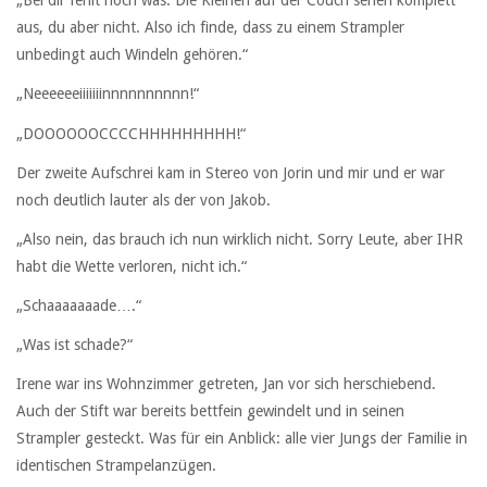
„Bei dir fehlt noch was. Die Kleinen auf der Couch sehen komplett
aus, du aber nicht. Also ich finde, dass zu einem Strampler
unbedingt auch Windeln gehören.“
„Neeeeeeiiiiiiinnnnnnnnnn!“
„DOOOOOOCCCCHHHHHHHHH!“
Der zweite Aufschrei kam in Stereo von Jorin und mir und er war
noch deutlich lauter als der von Jakob.
„Also nein, das brauch ich nun wirklich nicht. Sorry Leute, aber IHR
habt die Wette verloren, nicht ich.“
„Schaaaaaaade….“
„Was ist schade?“
Irene war ins Wohnzimmer getreten, Jan vor sich herschiebend.
Auch der Stift war bereits bettfein gewindelt und in seinen
Strampler gesteckt. Was für ein Anblick: alle vier Jungs der Familie in
identischen Strampelanzügen.