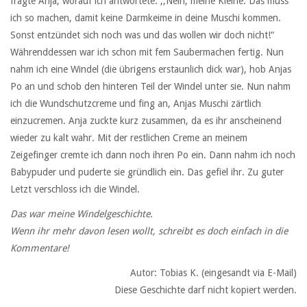
fragte Anja, worauf ich antwortete: ,,Nein, meine Kleine. Das muss
ich so machen, damit keine Darmkeime in deine Muschi kommen.
Sonst entzündet sich noch was und das wollen wir doch nicht!“
Währenddessen war ich schon mit fem Saubermachen fertig. Nun
nahm ich eine Windel (die übrigens erstaunlich dick war), hob Anjas
Po an und schob den hinteren Teil der Windel unter sie. Nun nahm
ich die Wundschutzcreme und fing an, Anjas Muschi zärtlich
einzucremen. Anja zuckte kurz zusammen, da es ihr anscheinend
wieder zu kalt wahr. Mit der restlichen Creme an meinem
Zeigefinger cremte ich dann noch ihren Po ein. Dann nahm ich noch
Babypuder und puderte sie gründlich ein. Das gefiel ihr. Zu guter
Letzt verschloss ich die Windel.
Das war meine Windelgeschichte.
Wenn ihr mehr davon lesen wollt, schreibt es doch einfach in die
Kommentare!
Autor: Tobias K. (eingesandt via E-Mail)
Diese Geschichte darf nicht kopiert werden.