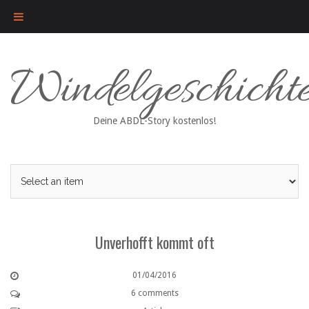
Skip
Windelgeschicht
to
content
Deine ABDL-Story kostenlos!
Unverhofft kommt oft
01/04/2016
6 comments