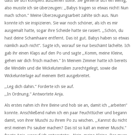
dass sie sich komplett ausziehen sollte. Sie genierte sich ein wenig,
also musste ich sie überzeugen: ,,Babys tragen so etwas nicht! Nun
mach schon.“ Meine Überzeugungsarbeit zahlte sich aus. Nun
konnte ich sie inspizieren. Sie war noch schöner, als ich es mir
ausgemalt hatte, sogar ihre Scheide hatte sie rasiert. ,,Schön, du
hast deine Schamhaare entfernt. Das ist gut. Babys haben so etwas
nämlich auch nicht“. Sagte ich, worauf sie nur beschämt lächelte. Ich
gab ihr einen Klaps auf den Po und sagte ,,Komm, meine Kleine,
gehen wir dich frisch machen.“ In Meinem Zimmer hatte ich bereits
die Windeln und die Wickelutensilien zurechtgelegt, sowie die
Wickelunterlage auf meinem Bett ausgebreitet.
,,Leg dich dahin.“ Forderte ich sie auf.
,,In Ordnung.“ Antwortete Anja.
Als erstes nahm ich ihre Beine und hob sie an, damit ich ,,arbeiten“
konnte. Anschließend nahm ich ein paar Feuchttücher und begann
damit, von ihrer Muschi zu ihrem Po zu wischen. ,,Kannst du nicht
erst meinen Po sauber machen? Das ist so kalt an meiner Muschi.“