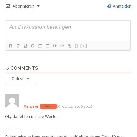
Abonnieren
Anmelden
{}
[+]
6
COMMENTS
Oldest
André
Gast
01/04/2016 20:18
Ok, da fehlen mir die Worte.
…………
Es hat mich extrem gestört das du gefühlt in einem Satz 10 mal