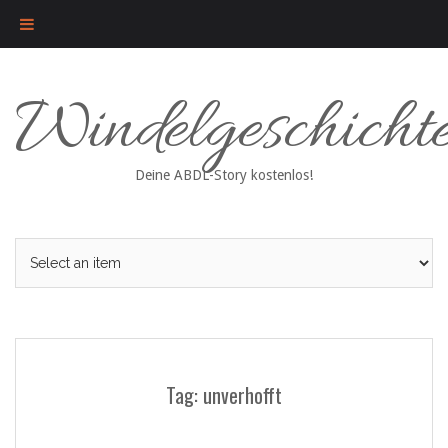
Skip
Windelgeschicht
to
content
Deine ABDL-Story kostenlos!
Tag: unverhofft