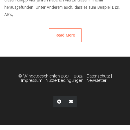
diesen knapp vier Jahren habe ich viel zu diesem Thema
herausgefunden. Unter Anderem auch, dass es zum Beispiel DL’s,
AB’s,
Read More
© Windelgeschichten 2014 - 2025
Datenschutz
|
Impressum
|
Nutzerbedingungen
|
Newsletter