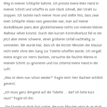
Weg in meinen Schlüpfer bahnte. Ich presste meine linke Hand in
meinen Schritt und schaffte es zum Glück schnell, den Strahl zu
stoppen. Ich tastete nach meiner Hose und stellte fest, dass zwar
mein Schlüpfer etwas nass geworden war, man auf meiner
dunkelblauen Jeans aber glücklicherweise nichts von meinem kleinen
Malheur sehen konnte. Durch den kurzen Kontrollverlust fiel es mir
jetzt aber immer schwerer, einen größeren Unfall nachhaltig zu
vermeiden. Mir wurde klar, dass ich die letzten Minuten der Klausur
nicht mehr ohne den Gang zur Toilette schaffen würde. Ich vergaß
meine Angst vor Herrn Bachem, versuchte die feuchte Wärme in
meinem Schritt zu ignorieren und riss zitternd meine Hand in die
Luft:
„Was ist denn nun schon wieder?“ fragte mich Herr Bachem sichtlich
genervt.
„Ich muss ganz dringend auf die Toilette … darf ich bitte kurz
raus?“ fragte ich ihn.
„Die Stunde ist doch fast vorbei, die paar Minuten wirst du es doch