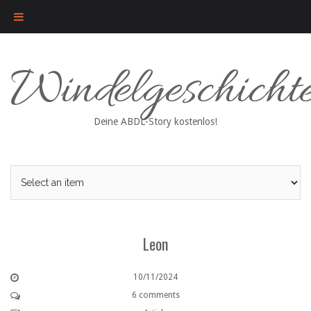
Skip
Windelgeschicht
to
content
Deine ABDL-Story kostenlos!
Leon
10/11/2024
6 comments