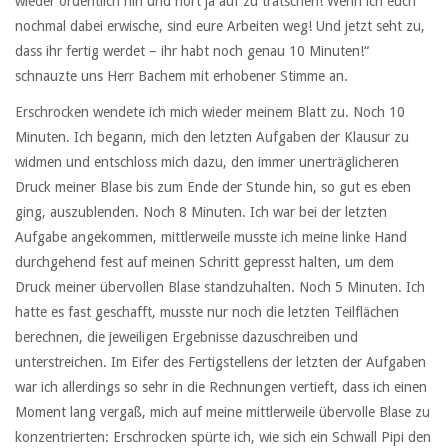
wieder ordentlich hin und hört ja auf zu tratschen! Wenn ich euch
nochmal dabei erwische, sind eure Arbeiten weg! Und jetzt seht zu,
dass ihr fertig werdet – ihr habt noch genau 10 Minuten!“
schnauzte uns Herr Bachem mit erhobener Stimme an.
Erschrocken wendete ich mich wieder meinem Blatt zu. Noch 10
Minuten. Ich begann, mich den letzten Aufgaben der Klausur zu
widmen und entschloss mich dazu, den immer unerträglicheren
Druck meiner Blase bis zum Ende der Stunde hin, so gut es eben
ging, auszublenden. Noch 8 Minuten. Ich war bei der letzten
Aufgabe angekommen, mittlerweile musste ich meine linke Hand
durchgehend fest auf meinen Schritt gepresst halten, um dem
Druck meiner übervollen Blase standzuhalten. Noch 5 Minuten. Ich
hatte es fast geschafft, musste nur noch die letzten Teilflächen
berechnen, die jeweiligen Ergebnisse dazuschreiben und
unterstreichen. Im Eifer des Fertigstellens der letzten der Aufgaben
war ich allerdings so sehr in die Rechnungen vertieft, dass ich einen
Moment lang vergaß, mich auf meine mittlerweile übervolle Blase zu
konzentrierten: Erschrocken spürte ich, wie sich ein Schwall Pipi den