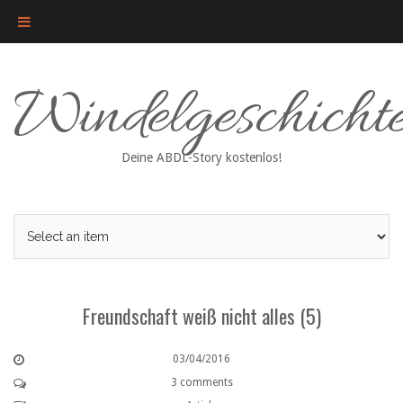
Skip
Windelgeschicht
to
content
Deine ABDL-Story kostenlos!
Freundschaft weiß nicht alles (5)
03/04/2016
3 comments