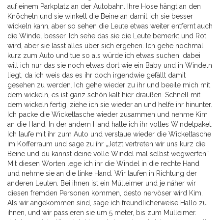
auf einem Parkplatz an der Autobahn. Ihre Hose hängt an den
Knöcheln und sie winkelt die Beine an damit ich sie besser
wickeln kann, aber so sehen die Leute etwas weiter entfernt auch
die Windel besser. Ich sehe das sie die Leute bemerkt und Rot
wird, aber sie lässt alles über sich ergehen. Ich gehe nochmal
kurz zum Auto und tue so als würde ich etwas suchen, dabei
will ich nur das sie noch etwas dort wie ein Baby und in Windeln
liegt, da ich weis das es ihr doch irgendwie gefällt damit
gesehen zu werden. Ich gehe wieder zu ihr und beeile mich mit
dem wickeln, es ist ganz schön kalt hier draußen. Schnell mit
dem wickeln fertig, ziehe ich sie wieder an und helfe ihr hinunter.
Ich packe die Wickeltasche wieder zusammen und nehme Kim
an die Hand. In der andern Hand halte ich ihr volles Windelpaket.
Ich laufe mit ihr zum Auto und verstaue wieder die Wickeltasche
im Kofferraum und sage zu ihr „Jetzt vertreten wir uns kurz die
Beine und du kannst deine volle Windel mal selbst wegwerfen.“
Mit diesen Worten lege ich ihr die Windel in die rechte Hand
und nehme sie an die linke Hand. Wir laufen in Richtung der
anderen Leuten. Bei ihnen ist ein Mülleimer und je näher wir
diesen fremden Personen kommen, desto nervöser wird Kim.
Als wir angekommen sind, sage ich freundlicherweise Hallo zu
ihnen, und wir passieren sie um 5 meter, bis zum Mülleimer.