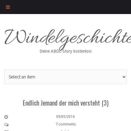
Skip
Windelgeschicht
to
content
Deine ABDL-Story kostenlos!
Endlich Jemand der mich versteht (3)
09/05/2016
7 comments