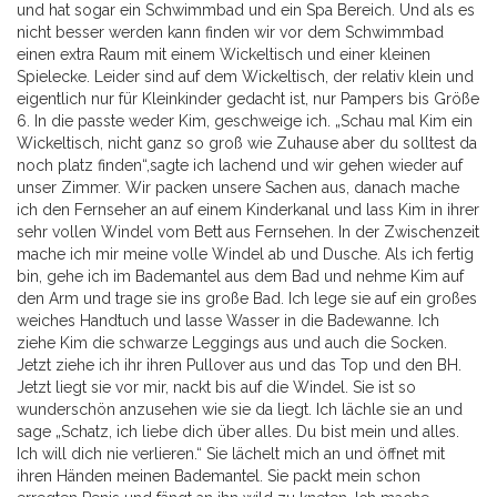
und hat sogar ein Schwimmbad und ein Spa Bereich. Und als es
nicht besser werden kann finden wir vor dem Schwimmbad
einen extra Raum mit einem Wickeltisch und einer kleinen
Spielecke. Leider sind auf dem Wickeltisch, der relativ klein und
eigentlich nur für Kleinkinder gedacht ist, nur Pampers bis Größe
6. In die passte weder Kim, geschweige ich. „Schau mal Kim ein
Wickeltisch, nicht ganz so groß wie Zuhause aber du solltest da
noch platz finden“,sagte ich lachend und wir gehen wieder auf
unser Zimmer. Wir packen unsere Sachen aus, danach mache
ich den Fernseher an auf einem Kinderkanal und lass Kim in ihrer
sehr vollen Windel vom Bett aus Fernsehen. In der Zwischenzeit
mache ich mir meine volle Windel ab und Dusche. Als ich fertig
bin, gehe ich im Bademantel aus dem Bad und nehme Kim auf
den Arm und trage sie ins große Bad. Ich lege sie auf ein großes
weiches Handtuch und lasse Wasser in die Badewanne. Ich
ziehe Kim die schwarze Leggings aus und auch die Socken.
Jetzt ziehe ich ihr ihren Pullover aus und das Top und den BH.
Jetzt liegt sie vor mir, nackt bis auf die Windel. Sie ist so
wunderschön anzusehen wie sie da liegt. Ich lächle sie an und
sage „Schatz, ich liebe dich über alles. Du bist mein und alles.
Ich will dich nie verlieren.“ Sie lächelt mich an und öffnet mit
ihren Händen meinen Bademantel. Sie packt mein schon