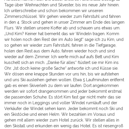
Tage über Weihnachten und Silvester, bis ins neue Jahr hinein.
Ich unterschreibe und schon bekommen wir unseren
Zimmerschlüssel. Wir gehen wieder zum Fahrstuhl und fahren
in den 4. Stock und gehen in unser Zimmer am Ende des langen
Flurs. Wir stellen unsere Koffer ab und schauen uns etwas um.
„Und Kim? Keiner hat bemerkt das wir Windeln tragen. Komm
wir holen noch den Rest der im Auto liegt“ sage ich zu Kim, und
so gehen wir wieder zum Fahrstuhl, fahren in die Tiefgarage,
holen den Rest aus dem Auto, fahren wieder hoch und sind
wieder auf dem Zimmer. Ich werfe mich auf aufs Bett und Kim
kuschelt sich an mich. „Danke für alles“ flüstert sie mir Kim ins
Ohr. „Ist doch keine große Sache“ antworte ich und Küsse sie.
Wir dösen eine knappe Stunden vor uns hin, bis wir aufstehen
und uns Ski ausleihen gehen wollen. Etwa 5 Laufminuten entfernt
gab es einen Skiverleih zu dem wir laufen. Dort angekommen
werden wir sofort drangenommen und jeder bekommt erstmal
die passenden Schuhe. Es stört Kim fast gar nicht mehr das sie
immer noch in Leggings und voller Windel rumläuft und der
Verkäufer die Windel sehen kann. Jeder bekommt noch Ski und
ein Skistöcke und einen Helm. Wir bezahlen im Voraus und
gehen mit allem wieder zum Hotel zurück. Wir stellen alles in
den Skistall und erkunden ein wenig das Hotel. Es ist riesengroß