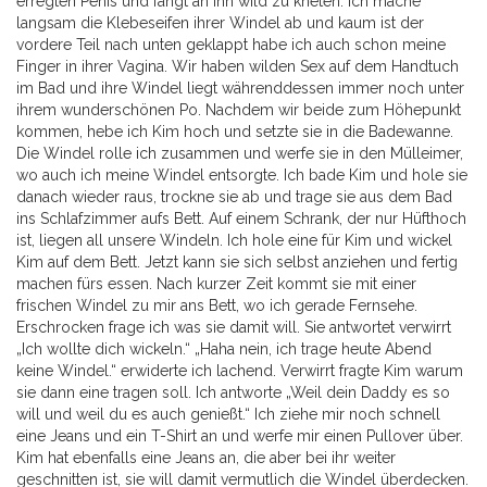
erregten Penis und fängt an ihn wild zu kneten. Ich mache
langsam die Klebeseifen ihrer Windel ab und kaum ist der
vordere Teil nach unten geklappt habe ich auch schon meine
Finger in ihrer Vagina. Wir haben wilden Sex auf dem Handtuch
im Bad und ihre Windel liegt währenddessen immer noch unter
ihrem wunderschönen Po. Nachdem wir beide zum Höhepunkt
kommen, hebe ich Kim hoch und setzte sie in die Badewanne.
Die Windel rolle ich zusammen und werfe sie in den Mülleimer,
wo auch ich meine Windel entsorgte. Ich bade Kim und hole sie
danach wieder raus, trockne sie ab und trage sie aus dem Bad
ins Schlafzimmer aufs Bett. Auf einem Schrank, der nur Hüfthoch
ist, liegen all unsere Windeln. Ich hole eine für Kim und wickel
Kim auf dem Bett. Jetzt kann sie sich selbst anziehen und fertig
machen fürs essen. Nach kurzer Zeit kommt sie mit einer
frischen Windel zu mir ans Bett, wo ich gerade Fernsehe.
Erschrocken frage ich was sie damit will. Sie antwortet verwirrt
„Ich wollte dich wickeln.“ „Haha nein, ich trage heute Abend
keine Windel.“ erwiderte ich lachend. Verwirrt fragte Kim warum
sie dann eine tragen soll. Ich antworte „Weil dein Daddy es so
will und weil du es auch genießt.“ Ich ziehe mir noch schnell
eine Jeans und ein T-Shirt an und werfe mir einen Pullover über.
Kim hat ebenfalls eine Jeans an, die aber bei ihr weiter
geschnitten ist, sie will damit vermutlich die Windel überdecken.