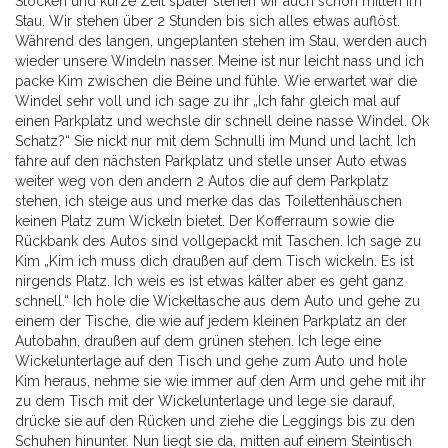
Stocken und kurze Zeit später stehen wir auch schon mitten im
Stau. Wir stehen über 2 Stunden bis sich alles etwas auflöst.
Während des langen, ungeplanten stehen im Stau, werden auch
wieder unsere Windeln nasser. Meine ist nur leicht nass und ich
packe Kim zwischen die Beine und fühle. Wie erwartet war die
Windel sehr voll und ich sage zu ihr „Ich fahr gleich mal auf
einen Parkplatz und wechsle dir schnell deine nasse Windel. Ok
Schatz?“ Sie nickt nur mit dem Schnulli im Mund und lacht. Ich
fahre auf den nächsten Parkplatz und stelle unser Auto etwas
weiter weg von den andern 2 Autos die auf dem Parkplatz
stehen, ich steige aus und merke das das Toilettenhäuschen
keinen Platz zum Wickeln bietet. Der Kofferraum sowie die
Rückbank des Autos sind vollgepackt mit Taschen. Ich sage zu
Kim „Kim ich muss dich draußen auf dem Tisch wickeln. Es ist
nirgends Platz. Ich weis es ist etwas kälter aber es geht ganz
schnell.“ Ich hole die Wickeltasche aus dem Auto und gehe zu
einem der Tische, die wie auf jedem kleinen Parkplatz an der
Autobahn, draußen auf dem grünen stehen. Ich lege eine
Wickelunterlage auf den Tisch und gehe zum Auto und hole
Kim heraus, nehme sie wie immer auf den Arm und gehe mit ihr
zu dem Tisch mit der Wickelunterlage und lege sie darauf,
drücke sie auf den Rücken und ziehe die Leggings bis zu den
Schuhen hinunter. Nun liegt sie da, mitten auf einem Steintisch