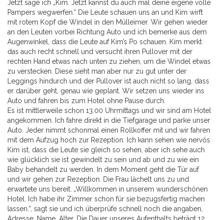
Jetzt sage ich „Kim. Jetzt kannst du auch mal deine eigene volle
Pampers wegwerfen.“ Die Leute schauen uns an und Kim wirft
mit rotem Kopf die Windel in den Mülleimer. Wir gehen wieder
an den Leuten vorbei Richtung Auto und ich bemerke aus dem
Augenwinkel, dass die Leute auf Kim’s Po schauen. Kim merkt
das auch recht schnell und versucht ihren Pullover mit der
rechten Hand etwas nach unten zu ziehen, um die Windel etwas
zu verstecken. Diese sieht man aber nur zu gut unter der
Leggings hindurch und der Pullover ist auch nicht so lang, dass
er darüber geht, genau wie geplant. Wir setzen uns wieder ins
Auto und fahren bis zum Hotel ohne Pause durch.
Es ist mittlerweile schon 13.00 Uhrmittags und wir sind am Hotel
angekommen. Ich fahre direkt in die Tiefgarage und parke unser
Auto. Jeder nimmt schonmal einen Rollkoffer mit und wir fahren
mit dem Aufzug hoch zur Rezeption. Ich kann sehen wie nervös
Kim ist, dass die Leute sie gleich so sehen, aber ich sehe auch
wie glücklich sie ist gewindelt zu sein und ab und zu wie ein
Baby behandelt zu werden. In dem Moment geht die Tür auf
und wir gehen zur Rezeption. Die Frau lächelt uns zu und
erwartete uns bereit. „Willkommen in unserem wunderschönen
Hotel. Ich habe ihr Zimmer schon für sie bezugsfertig machen
lassen.“, sagt sie und ich überprüfe schnell noch die angaben,
Adresse, Name, Alter. Die Dauer unseres Aufenthalts beträgt 12