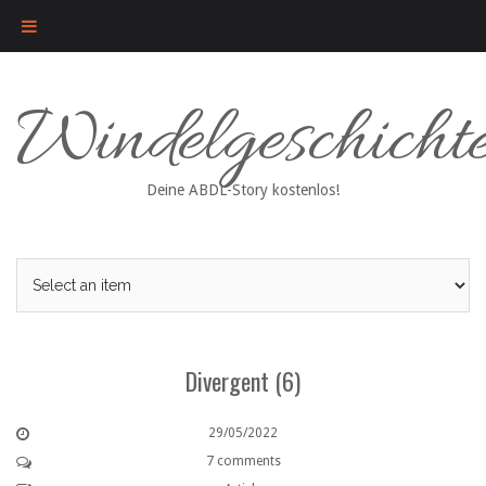
Skip
Windelgeschicht
to
content
Deine ABDL-Story kostenlos!
Divergent (6)
29/05/2022
7 comments