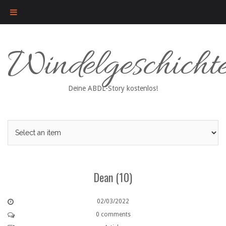
Skip
Windelgeschicht
to
content
Deine ABDL-Story kostenlos!
Dean (10)
02/03/2022
0 comments