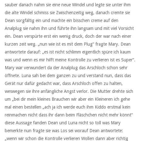
sauber danach nahm sie eine neue Windel und legte sie unter ihm
die alte Windel schmiss sie Zwischenzeitig weg, danach cremte sie
Dean sorgfältig ein und machte ein bisschen creme auf den
Analplug sie nahm ihn und führte ihn langsam und mit viel Vorsicht
ein. Dean verspürte erst ein wenig druck, doch der war nach einer
kurzen zeit weg. „nun wie ist es mit dem Plug“ fragte Mary. Dean
antwortete darauf: „es ist nicht schlimm eigentlich spüre ich kaum
was und wenn es mir hilft meine Kontrolle zu verlieren ist es Super“.
Mary war verwundert da der Analplug das Arschloch schon sehr
öffnete. Luna sah bei dem ganzen zu und verstand nun, dass das
Gerät nur dafür gedacht war, dass Arschloch offen zu halten,
weswegen sie ihre anfängliche Angst verlor. Die Mutter drehte sich
um „bei dir mein kleines Brauchen wir aber ein Kleineren ich gehe
mal einen bestellen „ach ja ich werde euch ihm Kiddo erstmal kein
reinmachen nicht dass ihr dann beim Fläschchen nicht mehr könnt“
diese Aussage fanden Dean und Luna nicht so toll was Mary
bemerkte nun fragte sie was Los sei worauf Dean antwortete:
„wenn wir schon die Kontrolle verlieren Wollen dann aber richtig