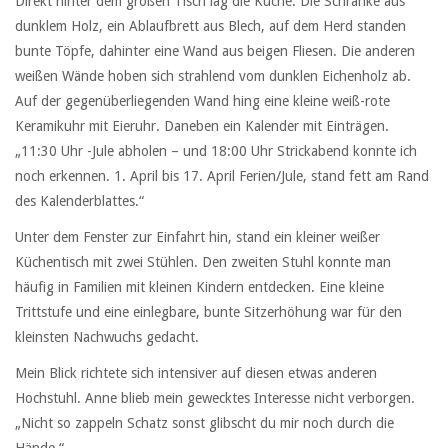
Direkt hinter dem großen Tisch lag die Küche. Die Schränke aus
dunklem Holz, ein Ablaufbrett aus Blech, auf dem Herd standen
bunte Töpfe, dahinter eine Wand aus beigen Fliesen. Die anderen
weißen Wände hoben sich strahlend vom dunklen Eichenholz ab.
Auf der gegenüberliegenden Wand hing eine kleine weiß-rote
Keramikuhr mit Eieruhr. Daneben ein Kalender mit Einträgen.
„11:30 Uhr -Jule abholen – und 18:00 Uhr Strickabend konnte ich
noch erkennen. 1. April bis 17. April Ferien/Jule, stand fett am Rand
des Kalenderblattes.“
Unter dem Fenster zur Einfahrt hin, stand ein kleiner weißer
Küchentisch mit zwei Stühlen. Den zweiten Stuhl konnte man
häufig in Familien mit kleinen Kindern entdecken. Eine kleine
Trittstufe und eine einlegbare, bunte Sitzerhöhung war für den
kleinsten Nachwuchs gedacht.
Mein Blick richtete sich intensiver auf diesen etwas anderen
Hochstuhl. Anne blieb mein gewecktes Interesse nicht verborgen.
„Nicht so zappeln Schatz sonst glibscht du mir noch durch die
Hände.“