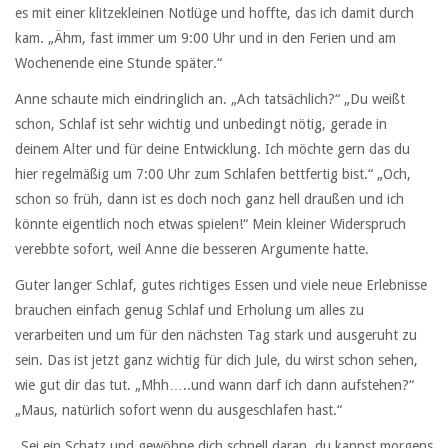
es mit einer klitzekleinen Notlüge und hoffte, das ich damit durch
kam. „Ähm, fast immer um 9:00 Uhr und in den Ferien und am
Wochenende eine Stunde später.“
Anne schaute mich eindringlich an. „Ach tatsächlich?“ „Du weißt
schon, Schlaf ist sehr wichtig und unbedingt nötig, gerade in
deinem Alter und für deine Entwicklung. Ich möchte gern das du
hier regelmäßig um 7:00 Uhr zum Schlafen bettfertig bist.“ „Och,
schon so früh, dann ist es doch noch ganz hell draußen und ich
könnte eigentlich noch etwas spielen!“ Mein kleiner Widerspruch
verebbte sofort, weil Anne die besseren Argumente hatte.
Guter langer Schlaf, gutes richtiges Essen und viele neue Erlebnisse
brauchen einfach genug Schlaf und Erholung um alles zu
verarbeiten und um für den nächsten Tag stark und ausgeruht zu
sein. Das ist jetzt ganz wichtig für dich Jule, du wirst schon sehen,
wie gut dir das tut. „Mhh…..und wann darf ich dann aufstehen?“
„Maus, natürlich sofort wenn du ausgeschlafen hast.“
„Sei ein Schatz und gewöhne dich schnell daran, du kannst morgens