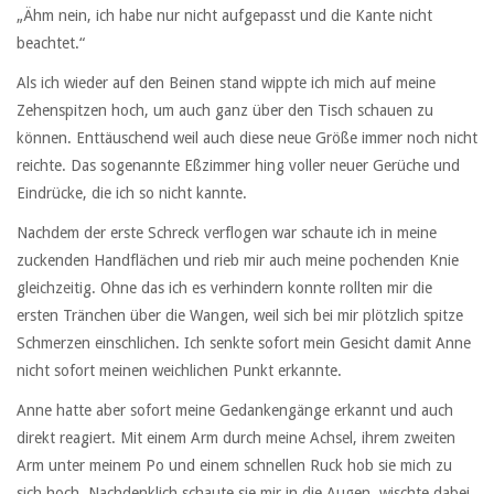
„Ähm nein, ich habe nur nicht aufgepasst und die Kante nicht
beachtet.“
Als ich wieder auf den Beinen stand wippte ich mich auf meine
Zehenspitzen hoch, um auch ganz über den Tisch schauen zu
können. Enttäuschend weil auch diese neue Größe immer noch nicht
reichte. Das sogenannte Eßzimmer hing voller neuer Gerüche und
Eindrücke, die ich so nicht kannte.
Nachdem der erste Schreck verflogen war schaute ich in meine
zuckenden Handflächen und rieb mir auch meine pochenden Knie
gleichzeitig. Ohne das ich es verhindern konnte rollten mir die
ersten Tränchen über die Wangen, weil sich bei mir plötzlich spitze
Schmerzen einschlichen. Ich senkte sofort mein Gesicht damit Anne
nicht sofort meinen weichlichen Punkt erkannte.
Anne hatte aber sofort meine Gedankengänge erkannt und auch
direkt reagiert. Mit einem Arm durch meine Achsel, ihrem zweiten
Arm unter meinem Po und einem schnellen Ruck hob sie mich zu
sich hoch. Nachdenklich schaute sie mir in die Augen, wischte dabei