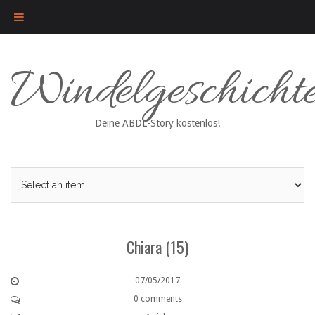
Skip
Windelgeschicht
to
content
Deine ABDL-Story kostenlos!
Chiara (15)
07/05/2017
0 comments