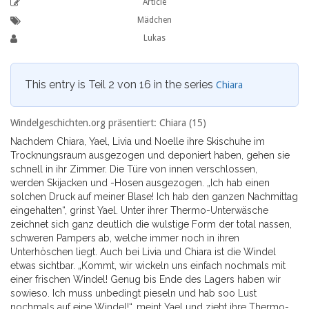
Article
Mädchen
Lukas
This entry is Teil 2 von 16 in the series
Chiara
Windelgeschichten.org präsentiert: Chiara (15)
Nachdem Chiara, Yael, Livia und Noelle ihre Skischuhe im
Trocknungsraum ausgezogen und deponiert haben, gehen sie
schnell in ihr Zimmer. Die Türe von innen verschlossen,
werden Skijacken und -Hosen ausgezogen. „Ich hab einen
solchen Druck auf meiner Blase! Ich hab den ganzen Nachmittag
eingehalten“, grinst Yael. Unter ihrer Thermo-Unterwäsche
zeichnet sich ganz deutlich die wulstige Form der total nassen,
schweren Pampers ab, welche immer noch in ihren
Unterhöschen liegt. Auch bei Livia und Chiara ist die Windel
etwas sichtbar. „Kommt, wir wickeln uns einfach nochmals mit
einer frischen Windel! Genug bis Ende des Lagers haben wir
sowieso. Ich muss unbedingt pieseln und hab soo Lust
nochmals auf eine Windel!“, meint Yael und zieht ihre Thermo-