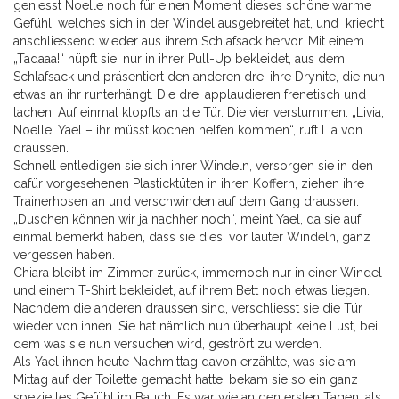
geniesst Noelle noch für einen Moment dieses schöne warme
Gefühl, welches sich in der Windel ausgebreitet hat, und kriecht
anschliessend wieder aus ihrem Schlafsack hervor. Mit einem
„Tadaaa!“ hüpft sie, nur in ihrer Pull-Up bekleidet, aus dem
Schlafsack und präsentiert den anderen drei ihre Drynite, die nun
etwas an ihr runterhängt. Die drei applaudieren frenetisch und
lachen. Auf einmal klopfts an die Tür. Die vier verstummen. „Livia,
Noelle, Yael – ihr müsst kochen helfen kommen“, ruft Lia von
draussen.
Schnell entledigen sie sich ihrer Windeln, versorgen sie in den
dafür vorgesehenen Plasticktüten in ihren Koffern, ziehen ihre
Trainerhosen an und verschwinden auf dem Gang draussen.
„Duschen können wir ja nachher noch“, meint Yael, da sie auf
einmal bemerkt haben, dass sie dies, vor lauter Windeln, ganz
vergessen haben.
Chiara bleibt im Zimmer zurück, immernoch nur in einer Windel
und einem T-Shirt bekleidet, auf ihrem Bett noch etwas liegen.
Nachdem die anderen draussen sind, verschliesst sie die Tür
wieder von innen. Sie hat nämlich nun überhaupt keine Lust, bei
dem was sie nun versuchen wird, gestrört zu werden.
Als Yael ihnen heute Nachmittag davon erzählte, was sie am
Mittag auf der Toilette gemacht hatte, bekam sie so ein ganz
spezielles Gefühl im Bauch. Es war wie an den ersten Tagen, als