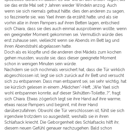
sie das erste Mal seit 7 Jahren wieder Windeln anzog. Auch
wenn sie sich niemals getraut hätte, dies den anderen zu sagen,
so faszinierte sie, was Yael ihnen da erzählt hatte, und als sie
vorhin alle in ihren Pampers auf ihren Betten lagen, entschied
sich Chiara, dass sie dies auch einmal ausprobieren wollte, wenn
ein geeigneter Moment gekommen sei. Vermutlich würde dies
erst zuhause sein, vielleicht wenn sie Abends im Bett lag und
ihren Abendstrahl abgelassen hatte.
Doch als es klopfte und die anderen drei Mädels zum kochen
gehen mussten, wusste sie, dass dieser geeignete Moment
schon in wenigen Minuten sein würde.
Nachdem sie sich nochmals versichert hat, dass die Tür wirklich
abgeschlossen ist, legt sie sich zurück auf ihr Bett und versucht
sich zu entspannen. Dass man entspannt sei, sei sehr wichtig, hat
sie kürzlich gelesen in einem „Mädchen“-Heft. „Wie Yael sich
wohl entspannen konnte, auf dieser Skihütten-Toilette…?“, fragt
sich Chiara. Etwas zögerlich legt sie ihre Hand auf ihre warme,
etwas nasse Pampers und beginnt, mit ihrer Hand
darüberzufahren. Obwohl die Tür verschlossen ist, fühlt sie sich
irgendwie trotzdem so ausgestellt, weshalb sie in ihren
Schlafsack kriecht. Die Geborgenheit des Schlafsacks hilft ihr,
diesem neuen Gefühl genauer nachzugehen. Bald schon