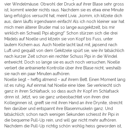
vier Windelmäuse. Obwohl der Druck auf ihrer Blase sehr gross
ist, kommt wieder nichts raus. Nachdem sie es etwa eine Minute
lang erfolglos versucht hat, meint Livia: „komm, ich kitzele dich
aus, dann läufts irgendwann einfach! Als ich noch kleiner war hat
mich mein älterer Bruder mal so lange ausgekitzelt, bis mir
wirklich ein Schwall Pipi abging!“ Schon stürzen sich die drei
Mädels auf Noelle und kitzeln sie von Kopf bis Fuss, unter
lautem Kichern aus. Auch Noelle lacht laut mit, japsend nach
Luft und gequält von dem Gekitzele spürt sie, wie ihr tatsächlich
nach kurzer Zeit schon ein rechter Schuss Pipi in die Windel
entweicht. Doch so lange sie es auch noch versuchen, Noelle
verliert die antrainierte Kontrolle über ihre Blase nicht, weshalb
sie nach ein paar Minuten aufhören.
Noelle liegt – heftig atmend – auf ihrem Bett. Einen Moment lang
ist es ruhig. Auf einmal hat Noelle eine Idee. Sie verkriecht sich
ganz in ihren Schlafsack, so dass auch ihr Kopf im Schlafsack
drinn ist. Jetzt, wo sie ganz unbeobachtet von ihren drei
Kolleginnen ist, greift sie mit ihren Hand an ihre Drynite, streicht
fein darüber und entspannt ihre Blasenmuskeln ganz. Und
tatsächlich; schon nach wenigen Sekunden schiesst ihr Pipi in
die bequeme Pull-Up rein, und will gar nicht mehr aufhören.
Nachdem die Pull-Up richtig schön wohlig heiss geworden ist,