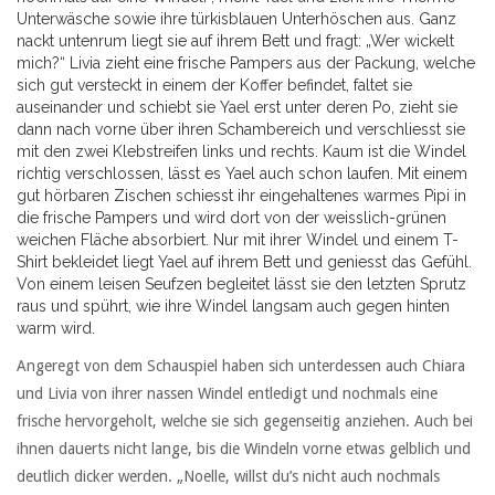
Unterwäsche sowie ihre türkisblauen Unterhöschen aus. Ganz
nackt untenrum liegt sie auf ihrem Bett und fragt: „Wer wickelt
mich?“ Livia zieht eine frische Pampers aus der Packung, welche
sich gut versteckt in einem der Koffer befindet, faltet sie
auseinander und schiebt sie Yael erst unter deren Po, zieht sie
dann nach vorne über ihren Schambereich und verschliesst sie
mit den zwei Klebstreifen links und rechts. Kaum ist die Windel
richtig verschlossen, lässt es Yael auch schon laufen. Mit einem
gut hörbaren Zischen schiesst ihr eingehaltenes warmes Pipi in
die frische Pampers und wird dort von der weisslich-grünen
weichen Fläche absorbiert. Nur mit ihrer Windel und einem T-
Shirt bekleidet liegt Yael auf ihrem Bett und geniesst das Gefühl.
Von einem leisen Seufzen begleitet lässt sie den letzten Sprutz
raus und spührt, wie ihre Windel langsam auch gegen hinten
warm wird.
Angeregt von dem Schauspiel haben sich unterdessen auch Chiara
und Livia von ihrer nassen Windel entledigt und nochmals eine
frische hervorgeholt, welche sie sich gegenseitig anziehen. Auch bei
ihnen dauerts nicht lange, bis die Windeln vorne etwas gelblich und
deutlich dicker werden. „Noelle, willst du’s nicht auch nochmals