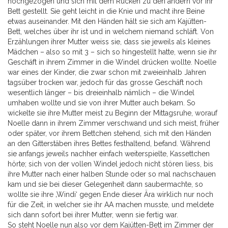
hochgezogen und sich mit dem Rücken zu den andern vor ihr
Bett gestellt. Sie geht leicht in die Knie und macht ihre Beine
etwas auseinander. Mit den Händen hält sie sich am Kajütten-
Bett, welches über ihr ist und in welchem niemand schläft. Von
Erzählungen ihrer Mutter weiss sie, dass sie jeweils als kleines
Mädchen – also so mit 3 – sich so hingestellt hatte, wenn sie ihr
Geschäft in ihrem Zimmer in die Windel drücken wollte. Noelle
war eines der Kinder, die zwar schon mit zweieinhalb Jahren
tagsüber trocken war, jedoch für das grosse Geschäft noch
wesentlich länger – bis dreieinhalb nämlich – die Windel
umhaben wollte und sie von ihrer Mutter auch bekam. So
wickelte sie ihre Mutter meist zu Beginn der Mittagsruhe, worauf
Noelle dann in ihrem Zimmer verschwand und sich meist, früher
oder später, vor ihrem Bettchen stehend, sich mit den Händen
an den Gitterstäben ihres Bettes festhaltend, befand. Während
sie anfangs jeweils nachher einfach weiterspielte, Kassettchen
hörte; sich von der vollen Windel jedoch nicht stören liess, bis
ihre Mutter nach einer halben Stunde oder so mal nachschauen
kam und sie bei dieser Gelegenheit dann saubermachte, so
wollte sie ihre ‚Windi‘ gegen Ende dieser Ära wirklich nur noch
für die Zeit, in welcher sie ihr AA machen musste, und meldete
sich dann sofort bei ihrer Mutter, wenn sie fertig war.
So steht Noelle nun also vor dem Kajütten-Bett im Zimmer der