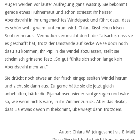
Augen werden vor lauter Aufregung ganz wässrig. Sie bekommt
gerade etwas Hühnerhaut und schon schiesst ihr heisser
Abendstrahl in ihr umgemachtes Windelpack und führt dazu, dass
es schön wohlig warm untenrum wird. Chiara lässt einen leisen
Seufzer heraus. Vermutlich verursacht durch die Tatsache, dass sie
es geschafft hat, trotz der Umstände auf kecke Weise doch noch
dazu zu kommen, ihr Pipi in die Windel abzulassen, stellt sie
schelmisch grinsend fest: „So gut fühlte sich schon lange kein
Abendstrahl mehr an.“
Sie drückt noch etwas an der frisch eingepieselten Windel herum
und zieht sie dann aus. Zu gerne hätte sie die jetzt gleich
anbehalten, hätte die Pijamahosen wieder raufgezogen und wäre
so, wie wenn nichts wäre, in ihr Zimmer zurück. Aber das Risiko,
dass Lia etwas davon mitbekommt, überwiegt dann trotzdem.
Autor: Chiara W. (eingesandt via E-Mail)
Diese Geschichte darf nicht kopiert werden.