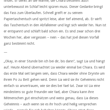
findet. Er denkt an die Wärme, die Chiara bestimmt auch
unterbewusst im Schlaf leicht spüren muss. Dieser Gedanke bringt
das Fass zum Überlaufen. Schnell greift er zu seinem
Papiertaschentuch und spritzt leise, aber tief atmend, ab. Er wirft
das Taschentuch in den Abfalleimer und legt sich wieder hin. Nun ist
er entspannt und schläft bald schon ein. Es sind zwar schon drei
Wochen her, aber vergessen – nein – das hat Joel diesen Vorfall
ganz bestimmt nicht.
—
„Okay, in einer Stunde bin ich bei dir, bis dann“, sagt Lia und hängt
auf. Heute Abend übernachtet Lia wieder einmal bei Chiara. Es wird
das erste Mal seit langem sein, dass Chiara wieder ohne Drynite um
ihrem Po zu Bett gehen wird. Denn Lia wird sie ihr Geheimnis nicht
einfach so anvertrauen, wie sie dies bei Yael tat. Zwar ist Lia eine
mindestens so gute Freundin wie Yael, aber Chiara kann ihre
Mitmenschen gut einschätzen und weiss genau, dass Lia dieses
Geheimnis – auch wenn sie es ihr hoch und heilig versprechen