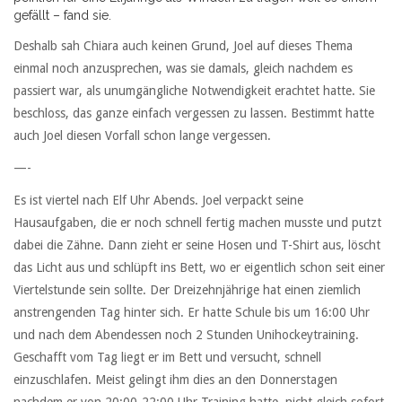
gefällt – fand sie.
Deshalb sah Chiara auch keinen Grund, Joel auf dieses Thema
einmal noch anzusprechen, was sie damals, gleich nachdem es
passiert war, als unumgängliche Notwendigkeit erachtet hatte. Sie
beschloss, das ganze einfach vergessen zu lassen. Bestimmt hatte
auch Joel diesen Vorfall schon lange vergessen.
—-
Es ist viertel nach Elf Uhr Abends. Joel verpackt seine
Hausaufgaben, die er noch schnell fertig machen musste und putzt
dabei die Zähne. Dann zieht er seine Hosen und T-Shirt aus, löscht
das Licht aus und schlüpft ins Bett, wo er eigentlich schon seit einer
Viertelstunde sein sollte. Der Dreizehnjährige hat einen ziemlich
anstrengenden Tag hinter sich. Er hatte Schule bis um 16:00 Uhr
und nach dem Abendessen noch 2 Stunden Unihockeytraining.
Geschafft vom Tag liegt er im Bett und versucht, schnell
einzuschlafen. Meist gelingt ihm dies an den Donnerstagen
nachdem er von 20:00-22:00 Uhr Training hatte, nicht gleich sofort.