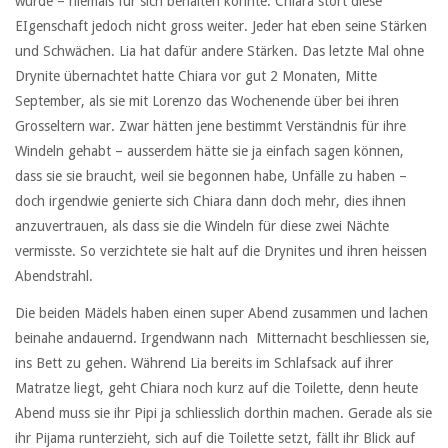
würde – niemals für sich behalten könnte. Chiara stört diese
EIgenschaft jedoch nicht gross weiter. Jeder hat eben seine Stärken
und Schwächen. Lia hat dafür andere Stärken. Das letzte Mal ohne
Drynite übernachtet hatte Chiara vor gut 2 Monaten, Mitte
September, als sie mit Lorenzo das Wochenende über bei ihren
Grosseltern war. Zwar hätten jene bestimmt Verständnis für ihre
Windeln gehabt – ausserdem hätte sie ja einfach sagen können,
dass sie sie braucht, weil sie begonnen habe, Unfälle zu haben –
doch irgendwie genierte sich Chiara dann doch mehr, dies ihnen
anzuvertrauen, als dass sie die Windeln für diese zwei Nächte
vermisste. So verzichtete sie halt auf die Drynites und ihren heissen
Abendstrahl.
Die beiden Mädels haben einen super Abend zusammen und lachen
beinahe andauernd. Irgendwann nach Mitternacht beschliessen sie,
ins Bett zu gehen. Während Lia bereits im Schlafsack auf ihrer
Matratze liegt, geht Chiara noch kurz auf die Toilette, denn heute
Abend muss sie ihr Pipi ja schliesslich dorthin machen. Gerade als sie
ihr Pijama runterzieht, sich auf die Toilette setzt, fällt ihr Blick auf