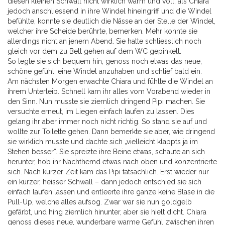
diesen kleinen Schwall nicht wirklich warm und voll, als Chiara
jedoch anschliessend in ihre Windel hineingriff und die Windel
befühlte, konnte sie deutlich die Nässe an der Stelle der Windel,
welcher ihre Scheide berührte, bemerken. Mehr konnte sie
allerdings nicht an jenem Abend. Sie hatte schliesslich noch
gleich vor dem zu Bett gehen auf dem WC gepinkelt.
So legte sie sich bequem hin, genoss noch etwas das neue,
schöne gefühl, eine Windel anzuhaben und schlief bald ein.
Am nächsten Morgen erwachte Chiara und fühlte die Windel an
ihrem Unterleib. Schnell kam ihr alles vom Vorabend wieder in
den Sinn. Nun musste sie ziemlich dringend Pipi machen. Sie
versuchte erneut, im Liegen einfach laufen zu lassen. Dies
gelang ihr aber immer noch nicht richtig. So stand sie auf und
wollte zur Toilette gehen. Dann bemerkte sie aber, wie dringend
sie wirklich musste und dachte sich „vielleicht klappts ja im
Stehen besser“. Sie spreizte ihre Beine etwas, schaute an sich
herunter, hob ihr Nachthemd etwas nach oben und konzentrierte
sich. Nach kurzer Zeit kam das Pipi tatsächlich. Erst wieder nur
ein kurzer, heisser Schwall – dann jedoch entschied sie sich
einfach laufen lassen und entleerte ihre ganze keine Blase in die
Pull-Up, welche alles aufsog. Zwar war sie nun goldgelb
gefärbt, und hing ziemlich hinunter, aber sie hielt dicht. Chiara
genoss dieses neue, wunderbare warme Gefühl zwischen ihren