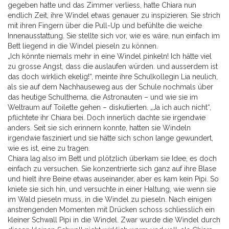
gegeben hatte und das Zimmer verliess, hatte Chiara nun
endlich Zeit, ihre Windel etwas genauer zu inspizieren. Sie strich
mit ihren Fingern über die Pull-Up und befühlte die weiche
Innenausstattung. Sie stellte sich vor, wie es wäre, nun einfach im
Bett liegend in die Windel pieseln zu können.
„Ich könnte niemals mehr in eine Windel pinkeln! Ich hätte viel
zu grosse Angst, dass die auslaufen würden. und ausserdem ist
das doch wirklich ekelig!“, meinte ihre Schulkollegin Lia neulich,
als sie auf dem Nachhauseweg aus der Schule nochmals über
das heutige Schulthema, die Astronauten – und wie sie im
Weltraum auf Toilette gehen – diskutierten. „Ja ich auch nicht“,
pflichtete ihr Chiara bei. Doch innerlich dachte sie irgendwie
anders. Seit sie sich erinnern konnte, hatten sie Windeln
irgendwie fasziniert und sie hätte sich schon lange gewundert,
wie es ist, eine zu tragen.
Chiara lag also im Bett und plötzlich überkam sie Idee, es doch
einfach zu versuchen. Sie konzentrierte sich ganz auf ihre Blase
und hielt ihre Beine etwas auseinander, aber es kam kein Pipi. So
kniete sie sich hin, und versuchte in einer Haltung, wie wenn sie
im Wald pieseln muss, in die Windel zu pieseln. Nach einigen
anstrengenden Momenten mit Drücken schoss schliesslich ein
kleiner Schwall Pipi in die Windel. Zwar wurde die Windel durch