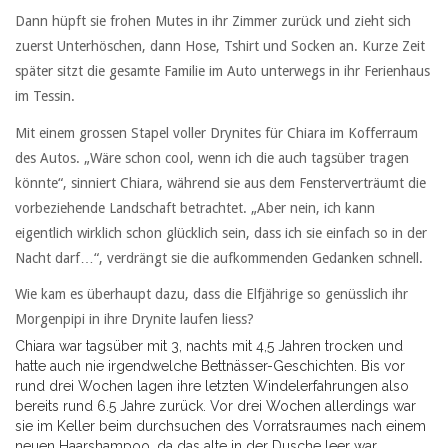
Dann hüpft sie frohen Mutes in ihr Zimmer zurück und zieht sich
zuerst Unterhöschen, dann Hose, Tshirt und Socken an. Kurze Zeit
später sitzt die gesamte Familie im Auto unterwegs in ihr Ferienhaus
im Tessin.
Mit einem grossen Stapel voller Drynites für Chiara im Kofferraum
des Autos. „Wäre schon cool, wenn ich die auch tagsüber tragen
könnte“, sinniert Chiara, während sie aus dem Fensterverträumt die
vorbeziehende Landschaft betrachtet. „Aber nein, ich kann
eigentlich wirklich schon glücklich sein, dass ich sie einfach so in der
Nacht darf…“, verdrängt sie die aufkommenden Gedanken schnell.
Wie kam es überhaupt dazu, dass die Elfjährige so genüsslich ihr
Morgenpipi in ihre Drynite laufen liess?
Chiara war tagsüber mit 3, nachts mit 4,5 Jahren trocken und
hatte auch nie irgendwelche Bettnässer-Geschichten. Bis vor
rund drei Wochen lagen ihre letzten Windelerfahrungen also
bereits rund 6.5 Jahre zurück. Vor drei Wochen allerdings war
sie im Keller beim durchsuchen des Vorratsraumes nach einem
neuen Haarshampoo, da das alte in der Dusche leer war,