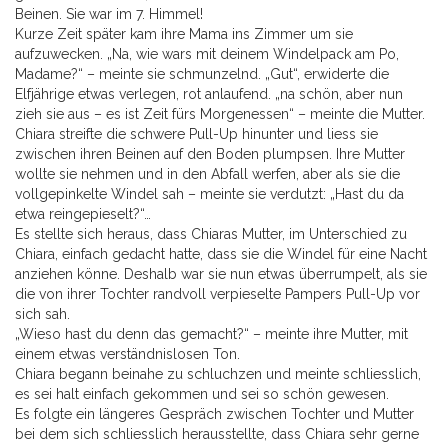
Beinen. Sie war im 7. Himmel!
Kurze Zeit später kam ihre Mama ins Zimmer um sie
aufzuwecken. „Na, wie wars mit deinem Windelpack am Po,
Madame?“ – meinte sie schmunzelnd. „Gut“, erwiderte die
Elfjährige etwas verlegen, rot anlaufend. „na schön, aber nun
zieh sie aus – es ist Zeit fürs Morgenessen“ – meinte die Mutter.
Chiara streifte die schwere Pull-Up hinunter und liess sie
zwischen ihren Beinen auf den Boden plumpsen. Ihre Mutter
wollte sie nehmen und in den Abfall werfen, aber als sie die
vollgepinkelte Windel sah – meinte sie verdutzt: „Hast du da
etwa reingepieselt?“…
Es stellte sich heraus, dass Chiaras Mutter, im Unterschied zu
Chiara, einfach gedacht hatte, dass sie die Windel für eine Nacht
anziehen könne. Deshalb war sie nun etwas überrumpelt, als sie
die von ihrer Tochter randvoll verpieselte Pampers Pull-Up vor
sich sah.
„Wieso hast du denn das gemacht?“ – meinte ihre Mutter, mit
einem etwas verständnislosen Ton.
Chiara begann beinahe zu schluchzen und meinte schliesslich,
es sei halt einfach gekommen und sei so schön gewesen.
Es folgte ein längeres Gespräch zwischen Tochter und Mutter
bei dem sich schliesslich herausstellte, dass Chiara sehr gerne