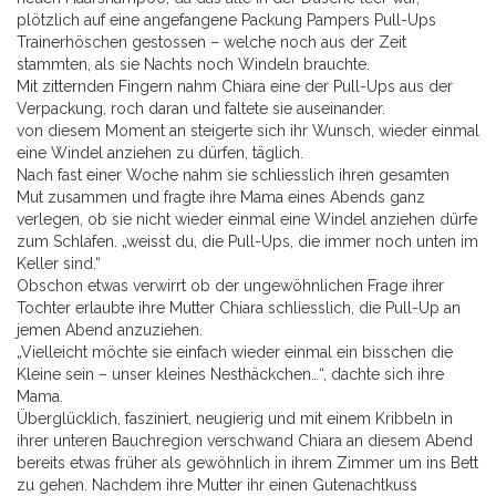
plötzlich auf eine angefangene Packung Pampers Pull-Ups
Trainerhöschen gestossen – welche noch aus der Zeit
stammten, als sie Nachts noch Windeln brauchte.
Mit zitternden Fingern nahm Chiara eine der Pull-Ups aus der
Verpackung, roch daran und faltete sie auseinander.
von diesem Moment an steigerte sich ihr Wunsch, wieder einmal
eine Windel anziehen zu dürfen, täglich.
Nach fast einer Woche nahm sie schliesslich ihren gesamten
Mut zusammen und fragte ihre Mama eines Abends ganz
verlegen, ob sie nicht wieder einmal eine Windel anziehen dürfe
zum Schlafen. „weisst du, die Pull-Ups, die immer noch unten im
Keller sind.“
Obschon etwas verwirrt ob der ungewöhnlichen Frage ihrer
Tochter erlaubte ihre Mutter Chiara schliesslich, die Pull-Up an
jemen Abend anzuziehen.
„Vielleicht möchte sie einfach wieder einmal ein bisschen die
Kleine sein – unser kleines Nesthäckchen…“, dachte sich ihre
Mama.
Überglücklich, fasziniert, neugierig und mit einem Kribbeln in
ihrer unteren Bauchregion verschwand Chiara an diesem Abend
bereits etwas früher als gewöhnlich in ihrem Zimmer um ins Bett
zu gehen. Nachdem ihre Mutter ihr einen Gutenachtkuss