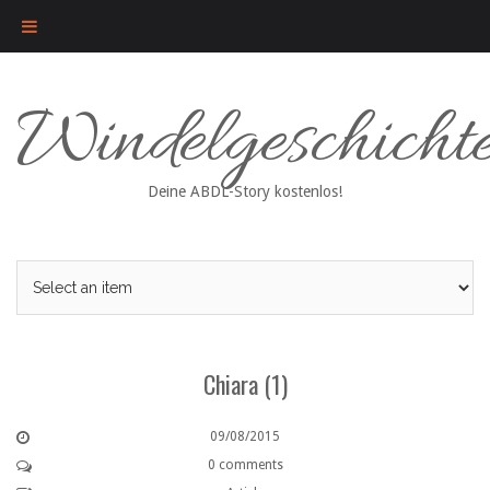
Skip
Windelgeschicht
to
content
Deine ABDL-Story kostenlos!
Chiara (1)
09/08/2015
0 comments