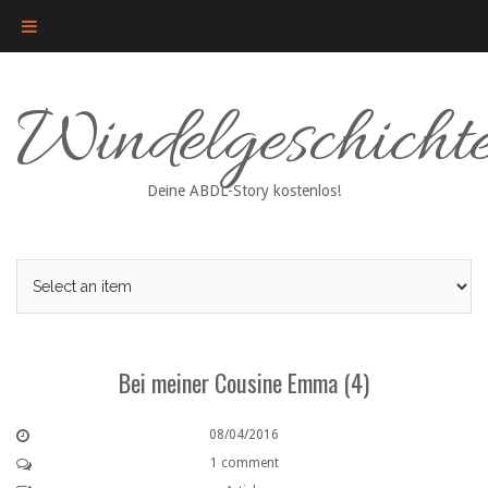
Skip
Windelgeschicht
to
content
Deine ABDL-Story kostenlos!
Bei meiner Cousine Emma (4)
08/04/2016
1 comment