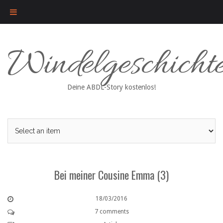
Skip
Windelgeschicht
to
content
Deine ABDL-Story kostenlos!
Bei meiner Cousine Emma (3)
18/03/2016
7 comments