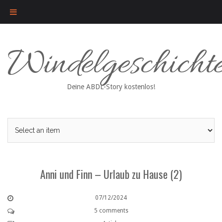
Skip
Windelgeschicht
to
content
Deine ABDL-Story kostenlos!
Anni und Finn – Urlaub zu Hause (2)
07/12/2024
5 comments