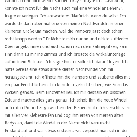
Windel ab und dich wieder sauber, okay?“ fragte ich. “Also Anni,
könnte ich nicht für die Nacht auch mal eine Windel anziehen?”,
fragte er verlegen. Ich antwortete: “Natürlich, wenn du willst. Ich
würde dir dann aber mal eine von meinen Nachtwindeln in einer
kleineren Größe um machen, weil die Pampers jetzt doch schon
recht knapp werden.” Er lächelte mich nur an und nickte zufrieden.
Oben angekommen und auch schon nach dem Zähneputzen, kam
Finn dann zu mir ins Zimmer und ich breitete die Wickelunterlage
auf meinem Bett aus. Ich sagte ihm, er solle sich darauf legen. Ich
hatte bereits eine etwas ältere kleiner Nachtwindel von mir
herausgekramt. Ich öffnete ihm die Pampers und säuberte alles mit
ein paar Feuchttüchern. Ich konnte regelrecht sehen, wie Finn das
Wickeln genoss. Beim Eincremen ließ ich mir deshalb ein bisschen
Zeit und machte alles ganz genau. Ich schob ihm die neue Windel
unter den Po und zog zwischen den Beinen hoch. Ich verschloss sie
mit allen vier Klebestreifen und zog ihm einen von meinen alten
Bodys an, damit die Windel in der Nacht nicht verrutscht.
Er stand auf und war etwas erstaunt, wie verpackt man sich in der