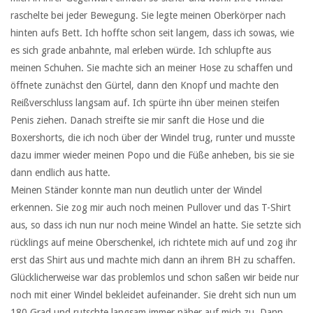
raschelte bei jeder Bewegung. Sie legte meinen Oberkörper nach
hinten aufs Bett. Ich hoffte schon seit langem, dass ich sowas, wie
es sich grade anbahnte, mal erleben würde. Ich schlupfte aus
meinen Schuhen. Sie machte sich an meiner Hose zu schaffen und
öffnete zunächst den Gürtel, dann den Knopf und machte den
Reißverschluss langsam auf. Ich spürte ihn über meinen steifen
Penis ziehen. Danach streifte sie mir sanft die Hose und die
Boxershorts, die ich noch über der Windel trug, runter und musste
dazu immer wieder meinen Popo und die Füße anheben, bis sie sie
dann endlich aus hatte.
Meinen Ständer konnte man nun deutlich unter der Windel
erkennen. Sie zog mir auch noch meinen Pullover und das T-Shirt
aus, so dass ich nun nur noch meine Windel an hatte. Sie setzte sich
rücklings auf meine Oberschenkel, ich richtete mich auf und zog ihr
erst das Shirt aus und machte mich dann an ihrem BH zu schaffen.
Glücklicherweise war das problemlos und schon saßen wir beide nur
noch mit einer Windel bekleidet aufeinander. Sie dreht sich nun um
180 Grad und rutschte langsam immer näher auf mich zu. Dann