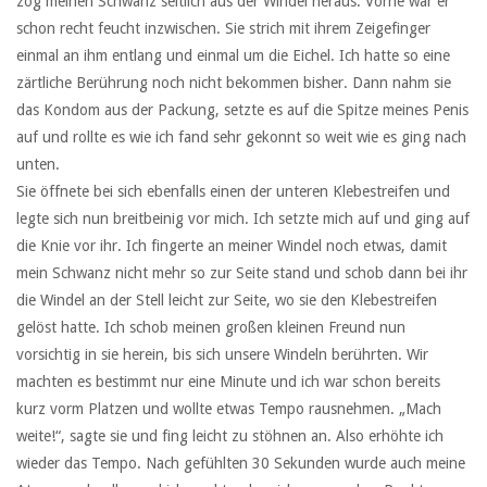
zog meinen Schwanz seitlich aus der Windel heraus. Vorne war er
schon recht feucht inzwischen. Sie strich mit ihrem Zeigefinger
einmal an ihm entlang und einmal um die Eichel. Ich hatte so eine
zärtliche Berührung noch nicht bekommen bisher. Dann nahm sie
das Kondom aus der Packung, setzte es auf die Spitze meines Penis
auf und rollte es wie ich fand sehr gekonnt so weit wie es ging nach
unten.
Sie öffnete bei sich ebenfalls einen der unteren Klebestreifen und
legte sich nun breitbeinig vor mich. Ich setzte mich auf und ging auf
die Knie vor ihr. Ich fingerte an meiner Windel noch etwas, damit
mein Schwanz nicht mehr so zur Seite stand und schob dann bei ihr
die Windel an der Stell leicht zur Seite, wo sie den Klebestreifen
gelöst hatte. Ich schob meinen großen kleinen Freund nun
vorsichtig in sie herein, bis sich unsere Windeln berührten. Wir
machten es bestimmt nur eine Minute und ich war schon bereits
kurz vorm Platzen und wollte etwas Tempo rausnehmen. „Mach
weite!“, sagte sie und fing leicht zu stöhnen an. Also erhöhte ich
wieder das Tempo. Nach gefühlten 30 Sekunden wurde auch meine