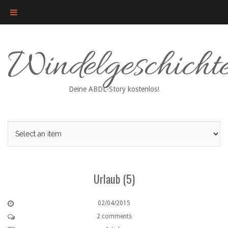
Skip
Windelgeschicht
to
content
Deine ABDL-Story kostenlos!
Urlaub (5)
02/04/2015
2 comments