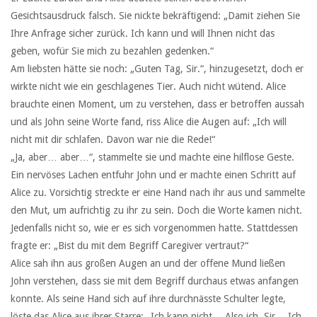
Gesichtsausdruck falsch. Sie nickte bekräftigend: „Damit ziehen Sie
Ihre Anfrage sicher zurück. Ich kann und will Ihnen nicht das
geben, wofür Sie mich zu bezahlen gedenken.“
Am liebsten hätte sie noch: „Guten Tag, Sir.“, hinzugesetzt, doch er
wirkte nicht wie ein geschlagenes Tier. Auch nicht wütend. Alice
brauchte einen Moment, um zu verstehen, dass er betroffen aussah
und als John seine Worte fand, riss Alice die Augen auf: „Ich will
nicht mit dir schlafen. Davon war nie die Rede!“
„Ja, aber… aber…“, stammelte sie und machte eine hilflose Geste.
Ein nervöses Lachen entfuhr John und er machte einen Schritt auf
Alice zu. Vorsichtig streckte er eine Hand nach ihr aus und sammelte
den Mut, um aufrichtig zu ihr zu sein. Doch die Worte kamen nicht.
Jedenfalls nicht so, wie er es sich vorgenommen hatte. Stattdessen
fragte er: „Bist du mit dem Begriff Caregiver vertraut?“
Alice sah ihn aus großen Augen an und der offene Mund ließen
John verstehen, dass sie mit dem Begriff durchaus etwas anfangen
konnte. Als seine Hand sich auf ihre durchnässte Schulter legte,
löste das Alice aus ihrer Starre: „Ich kann nicht… Also ich, Sir… Ich