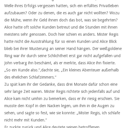
Welle ihres Erfolgs vergessen hatten, sich ein erfülltes Privatleben
aufzubauen? Oder zu denen, die es auch gar nicht wollten? Wozu
die Mühe, wenn ihr Geld ihnen doch das bot, was sie begehrten?
Alice hatte oft solche Kunden betreut und die Stunden mit ihnen
meistens sehr genossen. Doch hier schien es anders. Mister Regis
hatte nicht die Ausstrahlung für so einen Kunden und Alice Blick
blieb bei ihrer Musterung an seiner Hand hängen. Der weißgoldene
Ring war ihr durch seine Schlichtheit erst gar nicht aufgefallen und
John verbarg ihn beschämt, als er merkte, dass Alice ihn fixierte.
„So ein Kunde also.“,dachte sie, „Ein kleines Abenteuer außerhalb
des ehelichen Schlafzimmers.“
Zu spät kam ihr der Gedanke, dass drei Monate dafür schon eine
sehr lange Zeit waren. Mister Regis richtete sich jedenfalls auf und
Alice kam nicht umhin zu bemerken, dass er ihr riesig erschien. Sie
musste den Kopf in den Nacken legen, um ihm in die Augen zu
sehen, und sagte so fest, wie sie konnte: „Mister Regis, ich schlafe
nicht mehr mit Kunden.“
Er zuckte zurück und Alice deutete seinen betroffenen