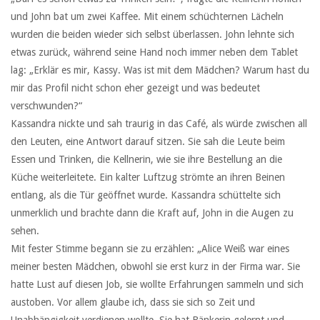
und John bat um zwei Kaffee. Mit einem schüchternen Lächeln
wurden die beiden wieder sich selbst überlassen. John lehnte sich
etwas zurück, während seine Hand noch immer neben dem Tablet
lag: „Erklär es mir, Kassy. Was ist mit dem Mädchen? Warum hast du
mir das Profil nicht schon eher gezeigt und was bedeutet
verschwunden?“
Kassandra nickte und sah traurig in das Café, als würde zwischen all
den Leuten, eine Antwort darauf sitzen. Sie sah die Leute beim
Essen und Trinken, die Kellnerin, wie sie ihre Bestellung an die
Küche weiterleitete. Ein kalter Luftzug strömte an ihren Beinen
entlang, als die Tür geöffnet wurde. Kassandra schüttelte sich
unmerklich und brachte dann die Kraft auf, John in die Augen zu
sehen.
Mit fester Stimme begann sie zu erzählen: „Alice Weiß war eines
meiner besten Mädchen, obwohl sie erst kurz in der Firma war. Sie
hatte Lust auf diesen Job, sie wollte Erfahrungen sammeln und sich
austoben. Vor allem glaube ich, dass sie sich so Zeit und
Unabhängigkeit verdienen wollte. Sie hat Bänkerin gelernt und