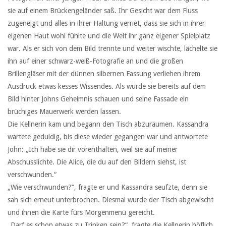
sie auf einem Brückengeländer saß. Ihr Gesicht war dem Fluss
zugeneigt und alles in ihrer Haltung verriet, dass sie sich in ihrer
eigenen Haut wohl fühlte und die Welt ihr ganz eigener Spielplatz
war. Als er sich von dem Bild trennte und weiter wischte, lächelte sie
ihn auf einer schwarz-weiß-Fotografie an und die großen
Brillengläser mit der dünnen silbernen Fassung verliehen ihrem
Ausdruck etwas kesses Wissendes. Als würde sie bereits auf dem
Bild hinter Johns Geheimnis schauen und seine Fassade ein
brüchiges Mauerwerk werden lassen.
Die Kellnerin kam und begann den Tisch abzuräumen. Kassandra
wartete geduldig, bis diese wieder gegangen war und antwortete
John: „Ich habe sie dir vorenthalten, weil sie auf meiner
Abschusslichte. Die Alice, die du auf den Bildern siehst, ist
verschwunden.“
„Wie verschwunden?“, fragte er und Kassandra seufzte, denn sie
sah sich erneut unterbrochen. Diesmal wurde der Tisch abgewischt
und ihnen die Karte fürs Morgenmenü gereicht.
„Darf es schon etwas zu Trinken sein?“, fragte die Kellnerin höflich