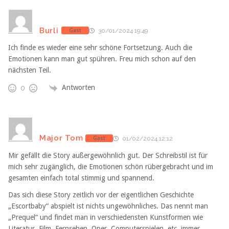
Burli
Gast
30/01/2024 19:49
Ich finde es wieder eine sehr schöne Fortsetzung. Auch die
Emotionen kann man gut spühren. Freu mich schon auf den
nächsten Teil.
Antworten
0
Major Tom
Gast
01/02/2024 12:12
Mir gefällt die Story außergewöhnlich gut. Der Schreibstil ist für
mich sehr zugänglich, die Emotionen schön rübergebracht und im
gesamten einfach total stimmig und spannend.
Das sich diese Story zeitlich vor der eigentlichen Geschichte
„Escortbaby“ abspielt ist nichts ungewöhnliches. Das nennt man
„Prequel“ und findet man in verschiedensten Kunstformen wie
Literatur, Film, Fernsehen, Oper, Computerspielen, etc. immer