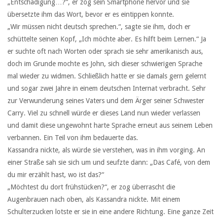
„Entschädigung…?“, er zog sein Smartphone hervor und sie
übersetzte ihm das Wort, bevor er es eintippen konnte.
„Wir müssen nicht deutsch sprechen.“, sagte sie ihm, doch er
schüttelte seinen Kopf, „Ich möchte aber. Es hilft beim Lernen.“ Ja
er suchte oft nach Worten oder sprach sie sehr amerikanisch aus,
doch im Grunde mochte es John, sich dieser schwierigen Sprache
mal wieder zu widmen. Schließlich hatte er sie damals gern gelernt
und sogar zwei Jahre in einem deutschen Internat verbracht. Sehr
zur Verwunderung seines Vaters und dem Ärger seiner Schwester
Carry. Viel zu schnell würde er dieses Land nun wieder verlassen
und damit diese ungewohnt harte Sprache erneut aus seinem Leben
verbannen. Ein Teil von ihm bedauerte das.
Kassandra nickte, als würde sie verstehen, was in ihm vorging. An
einer Straße sah sie sich um und seufzte dann: „Das Café, von dem
du mir erzählt hast, wo ist das?“
„Möchtest du dort frühstücken?“, er zog überrascht die
Augenbrauen nach oben, als Kassandra nickte. Mit einem
Schulterzucken lotste er sie in eine andere Richtung. Eine ganze Zeit