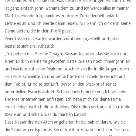
verträumten Art, ist sie das, was deinen Vorstellungen entspricht. Es
ist ganz einfach John. Stimme dem zu und ich werde alles in meiner
Macht stehende tun, damit es zu deiner Zufriedenheit abläuft.
Lehne es ab und ich werde damit leben. Nur kann ich dir dann keine
Dame bieten, die in dein Profil passt.“
Zwei Tassen mit Kaffee wurden vor ihnen abgestellt und John
bestellte sich ein Frühstück.
„Ich nehme das Gleiche.“, sagte Kassandra, ohne das sie auch nur
einen Blick in die Karte geworfen hätte. Sie sah noch immer John an
und wartete auf seine Reaktion. Auch er sah ihr in die Augen, doch
sein Blick schweifte ab und betrachtete das lächelnde Gesicht auf
dem Tablet. Er holte tief Luft, bevor er den Steckbrief seines
potentiellen Escorts aufrief. Schlussendlich nickte er: „Ich will kein
anderes Unternehmen anfragen. Ich habe mich für deine Firma
entschieden, weil ich dir und deiner Diskretion vertraue. Also ruf die
Kleine an und schau, was du machen kannst.“
Dass Kassandra den Atem angehalten hatte, sah er daran, wie sie
die Schultern entspannte. Sie nickte ihm zu und zückte ihr Telefon.