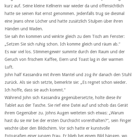
kurz auf. Seine kleine Kellnerin war wieder da und offensichtlich
hatte sie seinen Rat ernst genommen. Jedenfalls trug sie diesmal
eine Jeans ohne Löcher und hatte zusätzlich Stulpen über ihren
Händen und Waden.
Sie sah ihn kommen und winkte gleich zu dem Tisch am Fenster:
„Setzen Sie sich ruhig schon. Ich komme gleich und räum ab.“
Es war viel los. Stimmengewirr summte durch den Raum und der
Geruch von frischem Kaffee, Eiern und Toast lag in der warmen
Luft.
John half Kassandra mit ihrem Mantel und zog ihr danach den Stuhl
zurück. Als sie sich setzte, bemerkte sie: „Es regnet schon wieder.
Ich hoffe, dass sie auch kommt.“
Während John sich Kassandra gegenübersetzte, holte diese ihr
Tablet aus der Tasche. Sie rief eine Datei auf und schob das Gerät
ihrem Gegenüber zu. Johns Augen weiteten sich etwas: „Warum
hast du sie mir bei der ersten Durchsicht vorenthalten?“, sein Finger
wischte über den Bildschirm. Vor sich hatte er kunstvolle
Fotografien einer jungen Frau. Er blieb bei einem Bild hängen, wo