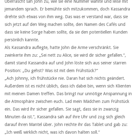
Überrascht sah John zu, wie sie eine Nummer wählte und leise mit
jemandem sprach. Er bemühte sich mitzukommen, doch Kassandra
drehte sich etwas von ihm weg. Das was er verstand war, dass sie
sich jetzt auf den Weg machen sollte, den Namen des Cafés und
dass sie keine Sorge haben sollte, da sie den potentiellen Kunden
persönlich kannte.
Als Kassandra auflegte, hatte John die Arme verschränkt. Sie
zwinkerte ihm zu: „Sei nett zu Alice, sie wird dir sicher gefallen.“,
damit stand Kassandra auf und John löste sich aus seiner starren
Position: „Du gehst? Was ist mit dem Frühstück?“
„Ach Johnny, ich frühstücke nie. Daran hat sich nichts geändert.
Außerdem ist es nicht üblich, dass ich dabei bin, wenn sich Klienten
mit meinen Damen treffen. Das bringt nur unnötige Anspannung in
die Atmosphäre zwischen euch. Lad mein Mädchen zum Frühstück
ein. Das wird ihr sicher gefallen. Sie sagt, dass sie in zwanzig
Minuten da ist.“, Kassandra sah auf ihre Uhr und zog sich gleich
darauf ihren Mantel über. John reichte ihr das Tablet und gab zu:
„Ich weiß wirklich nicht, was ich davon halten soll.“