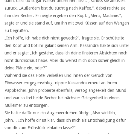
dann, dass du sogar Wasser anbrennen lässt.“, schoss sie amüsiert
zurück, „Außerdem bist du süchtig nach Kaffee.“, dabei reichte sie
ihm den Becher. Er neigte ergeben den Kopf: „Merci, Madame.“,
sagte er und sie stand auf, um ihn mit zwei Küssen auf den Wangen
zu begrüßen.
„Ich hoffe, ich habe dich nicht geweckt?“, fragte sie. Er schüttelte
den Kopf und bot ihr galant seinen Arm. Kassandra hakte sich unter
und er sagte: „Ich gestehe, dass ich deine finsteren Absichten noch
nicht durchschaut habe. Aber du weihst mich doch sicher gleich in
deine Pläne ein, oder?“
Während sie das Hotel verließen und ihnen der Geruch von
Elbwasser entgegenschlug, nippte Kassandra erneut an ihrem
Pappbecher. John probierte ebenfalls, verzog angeekelt den Mund
und war so frei beide Becher bei nächster Gelegenheit in einem
Mülleimer zu entsorgen.
Sie hatte dafür nur ein Augenverdrehen übrig: „Also wirklich,
John… Ich hoffe dir ist klar, dass ich mich als Entschädigung dafür
von dir zum Frühstück einladen lasse?“