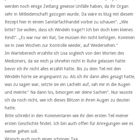
werden noch einige Zeitlang gewisse Unfälle haben, da ihr Organ
sehr in Mitleidenschaft gezogen wurde. Da wäre es klug mit diesem
Rezept hier in einem Sanitärfachhandel vorbei zu schauen“. „Wie
bitte? Sie wollen, dass ich Windeln trage?! Ich bin doch kein kleines
Kind!“. „Es war nur ein Rat, Sie müssen ihn nicht befolgen. Kommen
sie in zwei Wochen zur Kontrolle wieder, auf Wiedersehen.“
Im Wartebereich erzählte ich Lisa sogleich von den Worten des
Mediziners, da sie mich ja ohnehin nicht in Ruhe gelassen hätte
bevor ich ihr nicht alles erzählt hätte. Bis zu dem Teil mit den
Windeln hörte sie angespannt zu. Als ich ihr dann alles gesagt hatte,
was zu sagen war, setzte sie ein Lächeln auf, sah mir in die Augen
und meinte:“ Na dann los, besorgen wir deine Sachen“. Nur wusste
ich da noch nicht, wie ich dieses Blitzen in ihren Augen zu deuten
hatte.
Bitte schreibt in den Kommentaren wie ihr den ersten Teil meiner
ersten Geschichte findet. Ich bin auch offen für Anregungen wie es
weiter gehen soll.
Wünsch euch noch einen schönen Tag,