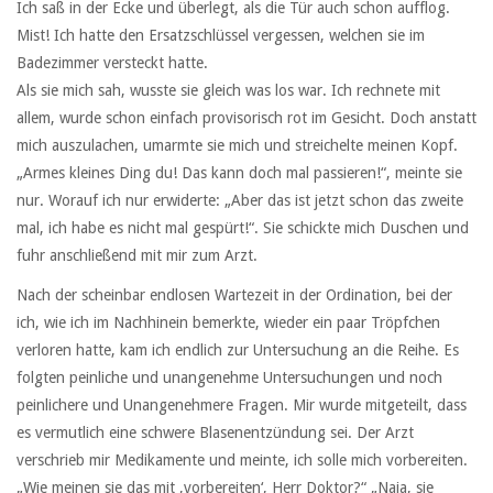
Ich saß in der Ecke und überlegt, als die Tür auch schon aufflog.
Mist! Ich hatte den Ersatzschlüssel vergessen, welchen sie im
Badezimmer versteckt hatte.
Als sie mich sah, wusste sie gleich was los war. Ich rechnete mit
allem, wurde schon einfach provisorisch rot im Gesicht. Doch anstatt
mich auszulachen, umarmte sie mich und streichelte meinen Kopf.
„Armes kleines Ding du! Das kann doch mal passieren!“, meinte sie
nur. Worauf ich nur erwiderte: „Aber das ist jetzt schon das zweite
mal, ich habe es nicht mal gespürt!“. Sie schickte mich Duschen und
fuhr anschließend mit mir zum Arzt.
Nach der scheinbar endlosen Wartezeit in der Ordination, bei der
ich, wie ich im Nachhinein bemerkte, wieder ein paar Tröpfchen
verloren hatte, kam ich endlich zur Untersuchung an die Reihe. Es
folgten peinliche und unangenehme Untersuchungen und noch
peinlichere und Unangenehmere Fragen. Mir wurde mitgeteilt, dass
es vermutlich eine schwere Blasenentzündung sei. Der Arzt
verschrieb mir Medikamente und meinte, ich solle mich vorbereiten.
„Wie meinen sie das mit ‚vorbereiten‘, Herr Doktor?“ „Naja, sie