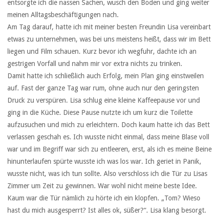
entsorgte ich die nassen Sachen, wusch den Boden und ging weiter
meinen Alltagsbeschäftigungen nach.
Am Tag darauf, hatte ich mit meiner besten Freundin Lisa vereinbart
etwas zu unternehmen, was bei uns meistens heißt, dass wir im Bett
liegen und Film schauen. Kurz bevor ich wegfuhr, dachte ich an
gestrigen Vorfall und nahm mir vor extra nichts zu trinken.
Damit hatte ich schließlich auch Erfolg, mein Plan ging einstweilen
auf. Fast der ganze Tag war rum, ohne auch nur den geringsten
Druck zu verspüren. Lisa schlug eine kleine Kaffeepause vor und
ging in die Küche. Diese Pause nutzte ich um kurz die Toilette
aufzusuchen und mich zu erleichtern. Doch kaum hatte ich das Bett
verlassen geschah es. Ich wusste nicht einmal, dass meine Blase voll
war und im Begriff war sich zu entleeren, erst, als ich es meine Beine
hinunterlaufen spürte wusste ich was los war. Ich geriet in Panik,
wusste nicht, was ich tun sollte. Also verschloss ich die Tür zu Lisas
Zimmer um Zeit zu gewinnen. War wohl nicht meine beste Idee.
Kaum war die Tür nämlich zu hörte ich ein klopfen. „Tom? Wieso
hast du mich ausgesperrt? Ist alles ok, süßer?“. Lisa klang besorgt.