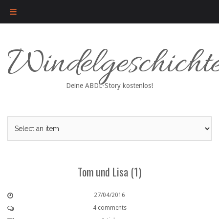
Skip
Windelgeschicht
to
content
Deine ABDL-Story kostenlos!
Tom und Lisa (1)
27/04/2016
4 comments