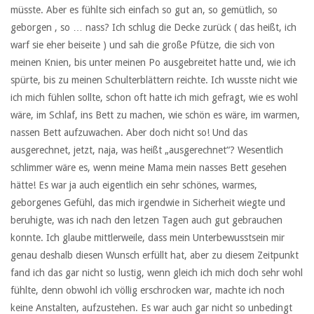
müsste. Aber es fühlte sich einfach so gut an, so gemütlich, so
geborgen , so … nass? Ich schlug die Decke zurück ( das heißt, ich
warf sie eher beiseite ) und sah die große Pfütze, die sich von
meinen Knien, bis unter meinen Po ausgebreitet hatte und, wie ich
spürte, bis zu meinen Schulterblättern reichte. Ich wusste nicht wie
ich mich fühlen sollte, schon oft hatte ich mich gefragt, wie es wohl
wäre, im Schlaf, ins Bett zu machen, wie schön es wäre, im warmen,
nassen Bett aufzuwachen. Aber doch nicht so! Und das
ausgerechnet, jetzt, naja, was heißt „ausgerechnet“? Wesentlich
schlimmer wäre es, wenn meine Mama mein nasses Bett gesehen
hätte! Es war ja auch eigentlich ein sehr schönes, warmes,
geborgenes Gefühl, das mich irgendwie in Sicherheit wiegte und
beruhigte, was ich nach den letzen Tagen auch gut gebrauchen
konnte. Ich glaube mittlerweile, dass mein Unterbewusstsein mir
genau deshalb diesen Wunsch erfüllt hat, aber zu diesem Zeitpunkt
fand ich das gar nicht so lustig, wenn gleich ich mich doch sehr wohl
fühlte, denn obwohl ich völlig erschrocken war, machte ich noch
keine Anstalten, aufzustehen. Es war auch gar nicht so unbedingt