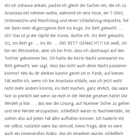
Als ich zuhause ankam, packte ich gleich die Sachen ein, die ich zu
Anastasia mit nehmen wollte, während ich eine Hose, ein T-Shirt,
Unterwäsche und Waschzeug und einen Schlafanzug einpackte, fiel
mir dann mein abgezogenes Bett ins Auge. Ins Bett gemacht ….
ich? Das ist ja der Gipfel der Ironie, dachte ich. Ins Bett gemacht,
tzz, ins Bett ge …. ins Be …. INS BETT GEMACHT?! Ich weiß, ich
bin ein Blitzmerker, aber ich bin froh, dass ich überhaupt auf den
Trichter gekommen bin. Ich hatte die letzte Nacht unerwartet ins
Bett gemacht, wer sagt, dass das nicht auch diese Nacht passieren
könnte? Wie du dir denken kannst geriet ich in Panik, auf keinen
Fall wollte ich, wenn ich bei Anastasia schlafe, was ich jetzt wohl
nicht mehr ändern könnte, ins Bett machen, ganz ehrlich, das wäre
fast so peinlich wie wenn sie mich in der Windel gesehen hätte! Die
Windel! ja klar… , das war die Lösung, auf Nummer Sicher zu gehen
und eine Windel einzupacken, schließlich waren es Nachtwindeln, sie
sollten also auf jeden Fall alles aufhalten können. Ich haderte mit
mir selbst, natürlich wäre das sinnvoll, keine Frage, aber es wäre
auch ein riesengroßes Risiko, das ich eingehen würde, schließlich