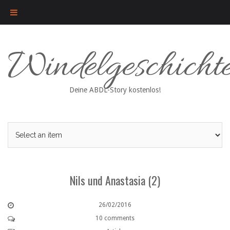
Skip
Windelgeschicht
to
content
Deine ABDL-Story kostenlos!
Nils und Anastasia (2)
26/02/2016
10 comments