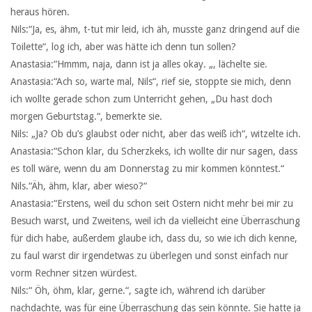
heraus hören.
Nils:“Ja, es, ähm, t-tut mir leid, ich äh, musste ganz dringend auf die
Toilette“, log ich, aber was hätte ich denn tun sollen?
Anastasia:“Hmmm, naja, dann ist ja alles okay. „, lächelte sie.
Anastasia:“Ach so, warte mal, Nils“, rief sie, stoppte sie mich, denn
ich wollte gerade schon zum Unterricht gehen, „Du hast doch
morgen Geburtstag.“, bemerkte sie.
Nils: „Ja? Ob du’s glaubst oder nicht, aber das weiß ich“, witzelte ich.
Anastasia:“Schon klar, du Scherzkeks, ich wollte dir nur sagen, dass
es toll wäre, wenn du am Donnerstag zu mir kommen könntest.“
Nils.“Äh, ähm, klar, aber wieso?“
Anastasia:“Erstens, weil du schon seit Ostern nicht mehr bei mir zu
Besuch warst, und Zweitens, weil ich da vielleicht eine Überraschung
für dich habe, außerdem glaube ich, dass du, so wie ich dich kenne,
zu faul warst dir irgendetwas zu überlegen und sonst einfach nur
vorm Rechner sitzen würdest.
Nils:“ Öh, öhm, klar, gerne.“, sagte ich, während ich darüber
nachdachte, was für eine Überraschung das sein könnte. Sie hatte ja