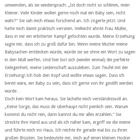
umwenden, als sie wiedersprach: „Ist doch nicht so schlimm, mein
Kleiner. Viele Kinder wollen gerne noch mal ein Baby sein, nicht
wahr?“ Sie sah mich etwas forschend an. Ich zögerte jetzt. Und
hatte mich damit praktisch verraten. Vielleicht ahnte Frau Müller,
dass in mir ein erbitterter Kampf gefochten wurde. Meine Erziehung
sagte mir, dass ich zu groß dafür bin. Wenn meine Mutter meine
Babysachen entdecken würde, würde sie sie ohne ein Wort zu sagen
in den Müll werfen. Und hier bot sich (wieder einmal) die perfekte
Gelegenheit, meine Leidenschaft auszuleben. Zum Teufel mit der
Erziehung! Ich hob den Kopf und wollte etwas sagen. Dass ich
bereit wäre, ein Baby zu sein, dass ich gerne von ihr gestillt werden
würde…
Doch kein Wort kam heraus. Sie lächelte mich verständnisvoll an.
„Keine Sorge, das muss dir überhaupt nicht peinlich sein. Warum
kommst du nicht rein, dann kannst du mir alles erzählen.“ Sie
streckte ihre Hand aus und als ich näher kam, ergriff sie die meine
und führte mich ins Haus. Ich reichte ihr gerade mal bis zu ihren
großen Brüsten. Sie bedeutete mir, mich auf einen kleinen Hocker