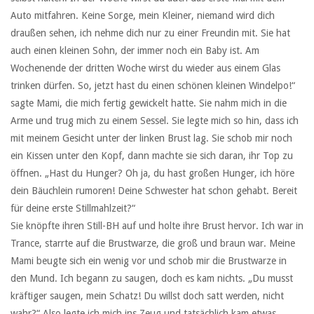
Auto mitfahren. Keine Sorge, mein Kleiner, niemand wird dich
draußen sehen, ich nehme dich nur zu einer Freundin mit. Sie hat
auch einen kleinen Sohn, der immer noch ein Baby ist. Am
Wochenende der dritten Woche wirst du wieder aus einem Glas
trinken dürfen. So, jetzt hast du einen schönen kleinen Windelpo!“
sagte Mami, die mich fertig gewickelt hatte. Sie nahm mich in die
Arme und trug mich zu einem Sessel. Sie legte mich so hin, dass ich
mit meinem Gesicht unter der linken Brust lag. Sie schob mir noch
ein Kissen unter den Kopf, dann machte sie sich daran, ihr Top zu
öffnen. „Hast du Hunger? Oh ja, du hast großen Hunger, ich höre
dein Bäuchlein rumoren! Deine Schwester hat schon gehabt. Bereit
für deine erste Stillmahlzeit?“
Sie knöpfte ihren Still-BH auf und holte ihre Brust hervor. Ich war in
Trance, starrte auf die Brustwarze, die groß und braun war. Meine
Mami beugte sich ein wenig vor und schob mir die Brustwarze in
den Mund. Ich begann zu saugen, doch es kam nichts. „Du musst
kräftiger saugen, mein Schatz! Du willst doch satt werden, nicht
wahr?“ Also legte ich mich ins Zeug und tatsächlich kam etwas.