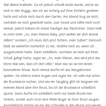
Mal alleine krabbeln. Da ich jedoch schnell müde wurde, setzte sie
mich in den Buggy, den ich am Anfang auf ihrer Einfahrt gesehen
hatte und schob mich durch den Garten. Am Abend trug sie mich,
nachdem sie mich gewickelt hatte, zum Sessel und stillte mich noch
einmal. Jedoch bekam ich immer häufiger das Fläschchen. Dann hieß
es nicht mehr „So, mein Kleines Baby, jetzt wollen wir dich einmal
stillen!“ sondern „Ich muss dich jetzt füttern, mein Süßer!“ Dennoch
blieb sie weiterhin mütterlich zu mir, strahlte mich an, wenn ich
ausgetrunken hatte. Dann schließlich, nachdem sie mich auf ihren
Schoß gelegt hatte, sagte sie: „So, mein Kleiner, dies wird jetzt das
letzte Mal sein, dass ich dich stille.“ Aber das tat sie mit einem
besonderen Ritual. Noch einmal durfte ich das Neugeborene
spielen. Sie schloss meine Augen und sagte mir, ich solle mal schön
die Brustwarze suchen. Und wie ein Säugling glitt ich langsam mit
meinem Mund über ihre Brust, bis ich die Brustwarze schließlich
spürte. Dann durfte ich schließlich nicht nur beide Brüste leer
trinken, sonder auch noch eine Weile länger an ihrer Brust saugen.
Anschließend steckte sie mir den Schnuller in den Mund und wiegte