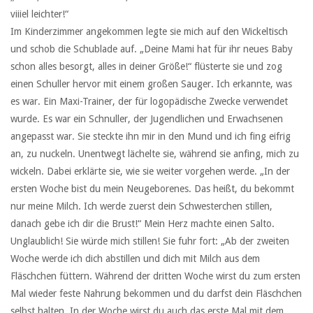
viiiel leichter!“
Im Kinderzimmer angekommen legte sie mich auf den Wickeltisch
und schob die Schublade auf. „Deine Mami hat für ihr neues Baby
schon alles besorgt, alles in deiner Größe!“ flüsterte sie und zog
einen Schuller hervor mit einem großen Sauger. Ich erkannte, was
es war. Ein Maxi-Trainer, der für logopädische Zwecke verwendet
wurde. Es war ein Schnuller, der Jugendlichen und Erwachsenen
angepasst war. Sie steckte ihn mir in den Mund und ich fing eifrig
an, zu nuckeln. Unentwegt lächelte sie, während sie anfing, mich zu
wickeln. Dabei erklärte sie, wie sie weiter vorgehen werde. „In der
ersten Woche bist du mein Neugeborenes. Das heißt, du bekommt
nur meine Milch. Ich werde zuerst dein Schwesterchen stillen,
danach gebe ich dir die Brust!“ Mein Herz machte einen Salto.
Unglaublich! Sie würde mich stillen! Sie fuhr fort: „Ab der zweiten
Woche werde ich dich abstillen und dich mit Milch aus dem
Fläschchen füttern. Während der dritten Woche wirst du zum ersten
Mal wieder feste Nahrung bekommen und du darfst dein Fläschchen
selbst halten. In der Woche wirst du auch das erste Mal mit dem