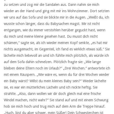
zu setzen und zog mir die Sandalen aus. Dann nahm sie mich
wieder an der Hand und ging mit mir ins Wohnzimmer. Dort setzten
wir uns auf das Sofa und sie blickte mir in die Augen. „Weißt du, ich
wusste schon länger, dass du Babysachen magst. Mir ist nicht
entgangen, wie du immer verstohlen herüber geguckt hast, wenn
du mich und meine kleine gesehen hast. Du musst dich nicht
schämen,“ sagte sie, als ich wieder meinen Kopf senkte, „es hat mir
nichts ausgemacht, im Gegenteil, ich fand es wirklich etwas süß.“ Sie
lächelte mich liebevoll an und ich fühlte mich plötzlich, als würde ich
auf dem Sofa dahin schmelzen. Plötzlich fragte sie: „Wie lange
bleiben deine Eltern noch im Urlaub?“ „Drei Wochen.“ antwortete ich
mit einem Räuspern. „Wie wäre es, wenn du für drei Wochen wieder
ein Baby wärst? Willst du mein kleines Baby sein?“ Wieder lächelte
sie, es war ein mütterliches Lächeln und ich nickte heftig. Sie
strahlte. „Also, dann wollen wir dir doch gleich mal eine frische
Windel machen, nicht wahr?“ Sie stand auf und mit einem Schwung
hob sie mich hoch und trug mich auf dem Arm die Treppe hinauf.
„Huch, bist du aber schwer, mein Süßer! Dein Schwesterchen ist