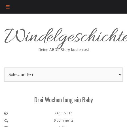
Skip
Windelgeschicht
to
content
Deine ABDL-Story kostenlos!
Drei Wochen lang ein Baby
24/09/2016
9 comments