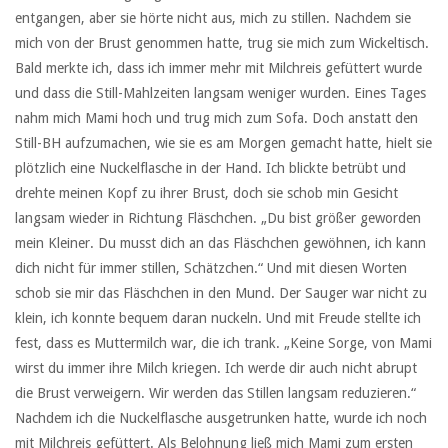
entgangen, aber sie hörte nicht aus, mich zu stillen. Nachdem sie
mich von der Brust genommen hatte, trug sie mich zum Wickeltisch.
Bald merkte ich, dass ich immer mehr mit Milchreis gefüttert wurde
und dass die Still-Mahlzeiten langsam weniger wurden. Eines Tages
nahm mich Mami hoch und trug mich zum Sofa. Doch anstatt den
Still-BH aufzumachen, wie sie es am Morgen gemacht hatte, hielt sie
plötzlich eine Nuckelflasche in der Hand. Ich blickte betrübt und
drehte meinen Kopf zu ihrer Brust, doch sie schob min Gesicht
langsam wieder in Richtung Fläschchen. „Du bist größer geworden
mein Kleiner. Du musst dich an das Fläschchen gewöhnen, ich kann
dich nicht für immer stillen, Schätzchen.“ Und mit diesen Worten
schob sie mir das Fläschchen in den Mund. Der Sauger war nicht zu
klein, ich konnte bequem daran nuckeln. Und mit Freude stellte ich
fest, dass es Muttermilch war, die ich trank. „Keine Sorge, von Mami
wirst du immer ihre Milch kriegen. Ich werde dir auch nicht abrupt
die Brust verweigern. Wir werden das Stillen langsam reduzieren.“
Nachdem ich die Nuckelflasche ausgetrunken hatte, wurde ich noch
mit Milchreis gefüttert. Als Belohnung ließ mich Mami zum ersten