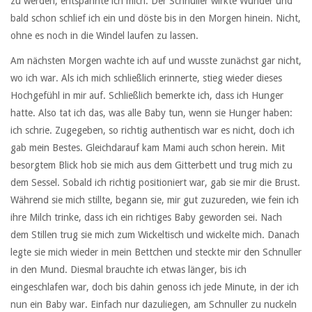
zu werden, entspannte ich mich. Der Schnuller wirkte Wunder und
bald schon schlief ich ein und döste bis in den Morgen hinein. Nicht,
ohne es noch in die Windel laufen zu lassen.
Am nächsten Morgen wachte ich auf und wusste zunächst gar nicht,
wo ich war. Als ich mich schließlich erinnerte, stieg wieder dieses
Hochgefühl in mir auf. Schließlich bemerkte ich, dass ich Hunger
hatte. Also tat ich das, was alle Baby tun, wenn sie Hunger haben:
ich schrie. Zugegeben, so richtig authentisch war es nicht, doch ich
gab mein Bestes. Gleichdarauf kam Mami auch schon herein. Mit
besorgtem Blick hob sie mich aus dem Gitterbett und trug mich zu
dem Sessel. Sobald ich richtig positioniert war, gab sie mir die Brust.
Während sie mich stillte, begann sie, mir gut zuzureden, wie fein ich
ihre Milch trinke, dass ich ein richtiges Baby geworden sei. Nach
dem Stillen trug sie mich zum Wickeltisch und wickelte mich. Danach
legte sie mich wieder in mein Bettchen und steckte mir den Schnuller
in den Mund. Diesmal brauchte ich etwas länger, bis ich
eingeschlafen war, doch bis dahin genoss ich jede Minute, in der ich
nun ein Baby war. Einfach nur dazuliegen, am Schnuller zu nuckeln