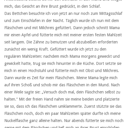
mich, das Gesicht an ihre Brust gedrückt, in den Schlaf.
Das Bettchen besuchte ich von jetzt an nur noch zum Mittagsschlaf
und zum Einschlafen in der Nacht. Täglich wurde ich nun mit dem
Fläschchen und mit Milchreis gefüttert. Dann jedoch schnitt Mama
mir einen Apfel und fütterte mich mit meiner ersten festen Mahlzeit
seit langem. Die Zähne zu benutzen und abzubeißen erforderten
zunächst ein wenig Kraft. Gefüttert wurde ich jetzt zu den
regulären Mahlzeiten: nachdem mich Mama morgens geweckt und
gewickelt hatte, trug sie mich hinunter in die Küche. Dort setzte sie
mich in einen Hochstuhl und fütterte mich mit Obst und Milchreis.
Dann wurde es Zeit für mein Fläschchen. Meine Mama legte mich
auf ihren Schoß und schob mir das Fläschchen in den Mund. Nach
einer Weile sagte sie: „Versuch doch mal, dein Fläschchen selbst zu
halten.“ Mit der freien Hand nahm sie meine beiden und platzierte
sie so, dass ich das Fläschchen umklammerte. Zuerst stützte sie das
Fläschchen noch, doch ein paar Mahlzeiten später durfte ich meine
Nuckelflasche ganz alleine halten. Nur abends fütterte sie mich noch
gerne mit dem Fläschchen und ließ mich an ihrer Brust einschlafen.