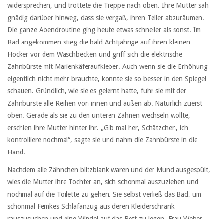
widersprechen, und trottete die Treppe nach oben. Ihre Mutter sah
gnädig darüber hinweg, dass sie vergaß, ihren Teller abzuräumen.
Die ganze Abendroutine ging heute etwas schneller als sonst. Im
Bad angekommen stieg die bald Achtjährige auf ihren kleinen
Hocker vor dem Waschbecken und griff sich die elektrische
Zahnbürste mit Marienkäferaufkleber. Auch wenn sie die Erhöhung
eigentlich nicht mehr brauchte, konnte sie so besser in den Spiegel
schauen. Gründlich, wie sie es gelernt hatte, fuhr sie mit der
Zahnbürste alle Reihen von innen und außen ab. Natürlich zuerst
oben. Gerade als sie zu den unteren Zähnen wechseln wollte,
erschien ihre Mutter hinter ihr. „Gib mal her, Schätzchen, ich
kontrolliere nochmal“, sagte sie und nahm die Zahnbürste in die
Hand.
Nachdem alle Zähnchen blitzblank waren und der Mund ausgespült,
wies die Mutter ihre Tochter an, sich schonmal auszuziehen und
nochmal auf die Toilette zu gehen. Sie selbst verließ das Bad, um
schonmal Femkes Schlafanzug aus deren Kleiderschrank
rauszusuchen und eine Windel auf das Bett zu legen. Frau Weber