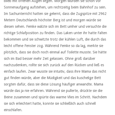
blieb mit offenen Augen liegen. Morgen würden sie schon vor
Sonnenaufgang aufstehen, um rechtzeitig beim Bahnhof zu sein.
Im Sachunterricht hatten sie gelernt, dass die Zugspitze mit 2962
Metern Deutschlands höchster Berg ist und morgen würde sie
diesen sehen. Femke wälzte sich im Bett umher und versuchte die
richtige Schlafposition zu finden. Das Laken unter ihr hatte Falten
bekommen und sie schwitzte trotz der kühlen Luft, die durch das
leicht offene Fenster zog. Während Femke so da lag, merkte sie
plötzlich, dass sie doch noch einmal auf Toilette musste. Sie hätte
sich im Bad besser mehr Zeit gelassen. Ohne groß darüber
nachzudenken, rollte sie sich zurück auf den Rücken und ließ es
einfach laufen. Zwar wusste sie intuitiv, dass ihre Mama das nicht
gut finden würde, aber die Müdigkeit und das kuschelige Bett
sorgten dafür, dass sie diese Lösung häufiger anwandte. Mama
würde das ja nie erfahren. Während sie pullerte, drückte sie die
Beine zusammen und spürte das warme Vlies im Schritt. Nachdem
sie sich erleichtert hatte, konnte sie schließlich auch schnell
einschlafen.