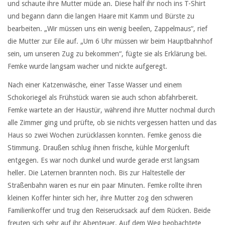
und schaute ihre Mutter müde an. Diese half ihr noch ins T-Shirt
und begann dann die langen Haare mit Kamm und Bürste zu
bearbeiten. „Wir müssen uns ein wenig beeilen, Zappelmaus“, rief
die Mutter zur Eile auf. „Um 6 Uhr müssen wir beim Hauptbahnhof
sein, um unseren Zug zu bekommen“, fügte sie als Erklärung bei.
Femke wurde langsam wacher und nickte aufgeregt.
Nach einer Katzenwäsche, einer Tasse Wasser und einem
Schokoriegel als Frühstück waren sie auch schon abfahrbereit.
Femke wartete an der Haustür, während ihre Mutter nochmal durch
alle Zimmer ging und prüfte, ob sie nichts vergessen hatten und das
Haus so zwei Wochen zurücklassen konnten. Femke genoss die
Stimmung. Draußen schlug ihnen frische, kühle Morgenluft
entgegen. Es war noch dunkel und wurde gerade erst langsam
heller. Die Laternen brannten noch. Bis zur Haltestelle der
Straßenbahn waren es nur ein paar Minuten. Femke rollte ihren
kleinen Koffer hinter sich her, ihre Mutter zog den schweren
Familienkoffer und trug den Reiserucksack auf dem Rücken. Beide
freuten sich sehr auf ihr Abenteuer. Auf dem Weg beobachtete