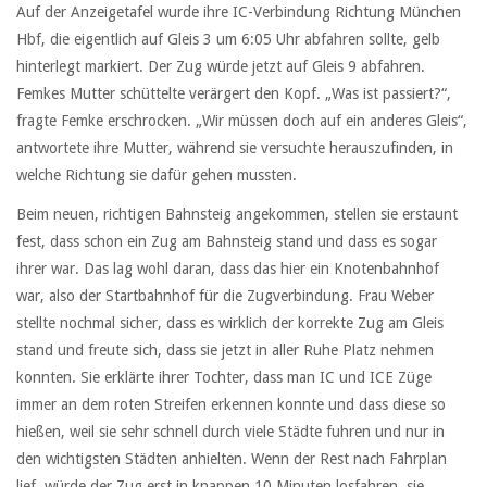
Auf der Anzeigetafel wurde ihre IC-Verbindung Richtung München
Hbf, die eigentlich auf Gleis 3 um 6:05 Uhr abfahren sollte, gelb
hinterlegt markiert. Der Zug würde jetzt auf Gleis 9 abfahren.
Femkes Mutter schüttelte verärgert den Kopf. „Was ist passiert?“,
fragte Femke erschrocken. „Wir müssen doch auf ein anderes Gleis“,
antwortete ihre Mutter, während sie versuchte herauszufinden, in
welche Richtung sie dafür gehen mussten.
Beim neuen, richtigen Bahnsteig angekommen, stellen sie erstaunt
fest, dass schon ein Zug am Bahnsteig stand und dass es sogar
ihrer war. Das lag wohl daran, dass das hier ein Knotenbahnhof
war, also der Startbahnhof für die Zugverbindung. Frau Weber
stellte nochmal sicher, dass es wirklich der korrekte Zug am Gleis
stand und freute sich, dass sie jetzt in aller Ruhe Platz nehmen
konnten. Sie erklärte ihrer Tochter, dass man IC und ICE Züge
immer an dem roten Streifen erkennen konnte und dass diese so
hießen, weil sie sehr schnell durch viele Städte fuhren und nur in
den wichtigsten Städten anhielten. Wenn der Rest nach Fahrplan
lief, würde der Zug erst in knappen 10 Minuten losfahren, sie