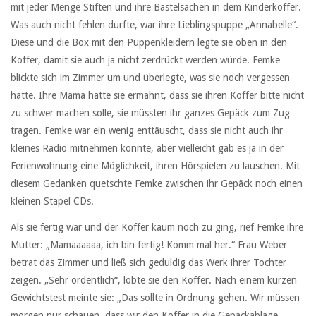
mit jeder Menge Stiften und ihre Bastelsachen in dem Kinderkoffer.
Was auch nicht fehlen durfte, war ihre Lieblingspuppe „Annabelle“.
Diese und die Box mit den Puppenkleidern legte sie oben in den
Koffer, damit sie auch ja nicht zerdrückt werden würde. Femke
blickte sich im Zimmer um und überlegte, was sie noch vergessen
hatte. Ihre Mama hatte sie ermahnt, dass sie ihren Koffer bitte nicht
zu schwer machen solle, sie müssten ihr ganzes Gepäck zum Zug
tragen. Femke war ein wenig enttäuscht, dass sie nicht auch ihr
kleines Radio mitnehmen konnte, aber vielleicht gab es ja in der
Ferienwohnung eine Möglichkeit, ihren Hörspielen zu lauschen. Mit
diesem Gedanken quetschte Femke zwischen ihr Gepäck noch einen
kleinen Stapel CDs.
Als sie fertig war und der Koffer kaum noch zu ging, rief Femke ihre
Mutter: „Mamaaaaaa, ich bin fertig! Komm mal her.“ Frau Weber
betrat das Zimmer und ließ sich geduldig das Werk ihrer Tochter
zeigen. „Sehr ordentlich“, lobte sie den Koffer. Nach einem kurzen
Gewichtstest meinte sie: „Das sollte in Ordnung gehen. Wir müssen
morgen nur schauen, dass wir den Koffer in die Gepäckablage