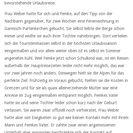
bevorstehende Urlaubsreise.
Frau Weber hatte für sich und Femke, auf den Tipp von der
Nachbarin gegenüber, für zwei Wochen eine Ferienwohnung in
Garmisch-Partenkirchen gebucht. Sie selbst liebte die Berge schon
immer und wollte sie auch ihrer Tochter nahebringen. Dort verteilen
sich die Touristenmassen selbst in der höchsten Urlaubssaison
einigermaßen und vor allem weiter oben ist es selbst im Sommer
angenehm kühl. Weil Femke jetzt schon Schulkind war, ist ein Reisen
außerhalb der Hauptreisezeiten leider nicht mehr möglich, das war
vor zwei Jahren noch anders. Deswegen hielt sie die Alpen für das
perfekte Ziel: Frühzeitig im Voraus gebucht, hielten sie die Kosten in
Grenzen und für sie als quasi alleinerziehende Mutter war eine
Anreise im Zug einigermaßen entspannt möglich. Femkes Vater
hatte sie und seine Tochter leider schon kurz nach der Geburt
verlassen. Sie waren zwar offiziell noch verheiratet, Frau Weber
hatte aber seit Ewigkeiten so gut wie keinen Kontakt mehr mit ihrem
Mann und Femkes Vater. Er zahlte zwar einen angemessenen
Unterhalt aber ansonsten beschränkte sich der Kontakt auf