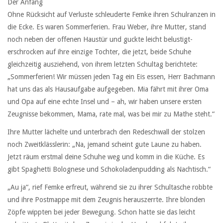
Der Anfang
Ohne Rücksicht auf Verluste schleuderte Femke ihren Schulranzen in
die Ecke. Es waren Sommerferien. Frau Weber, ihre Mutter, stand
noch neben der offenen Haustür und guckte leicht belustigt-
erschrocken auf ihre einzige Tochter, die jetzt, beide Schuhe
gleichzeitig ausziehend, von ihrem letzten Schultag berichtete:
„Sommerferien! Wir müssen jeden Tag ein Eis essen, Herr Bachmann
hat uns das als Hausaufgabe aufgegeben. Mia fährt mit ihrer Oma
und Opa auf eine echte Insel und – ah, wir haben unsere ersten
Zeugnisse bekommen, Mama, rate mal, was bei mir zu Mathe steht.“
Ihre Mutter lächelte und unterbrach den Redeschwall der stolzen
noch Zweitklässlerin: „Na, jemand scheint gute Laune zu haben.
Jetzt räum erstmal deine Schuhe weg und komm in die Küche. Es
gibt Spaghetti Bolognese und Schokoladenpudding als Nachtisch.“
„Au ja“, rief Femke erfreut, während sie zu ihrer Schultasche robbte
und ihre Postmappe mit dem Zeugnis herauszerrte. Ihre blonden
Zöpfe wippten bei jeder Bewegung. Schon hatte sie das leicht