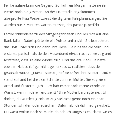
Femke aufmerksam die Gegend. So früh am Morgen hatte sie ihr
Viertel noch nie gesehen. An der Haltestelle angekommen,
überprüfte Frau Weber zuerst die digitalen Fahrplananzeigen. Sie
würden nur 5 Minuten warten müssen, das passte ja perfekt.
Femke schlenderte zu den Sitzgelegenheiten und ließ sich auf eine
Bank fallen. Dabei spürte sie ein Polster unter sich. Sie betrachtete
das Holz unter sich und dann ihre Hose. Sie runzelte die Stirn und
erstarrte panisch, als sie den Hosenbund etwas nach vorne zog und
feststellte, dass sie eine Windel trug. Und das draußen! Sie hatte
eben im Halbschlaf gar nicht gemerkt bzw. realisiert, dass sie
gewickelt wurde. „Mama! Mama!“, rief sie sofort ihre Mutter. Femke
stand auf und lief die paar Schritte zu ihrer Mutter. Sie zog sie am
Ärmel und flüsterte: „Ich… ich hab immer noch meine Windel an!
Was ist, wenn mich jemand sieht?“ Ihre Mutter beruhigte sie: „Ich
dachte, du würdest gleich im Zug vielleicht gerne noch ein paar
Stunden schlafen oder ausruhen. Dafür hab ich dich neu gewickelt.
Du warst vorhin noch so müde, da hab ich umgezogen, damit wir es