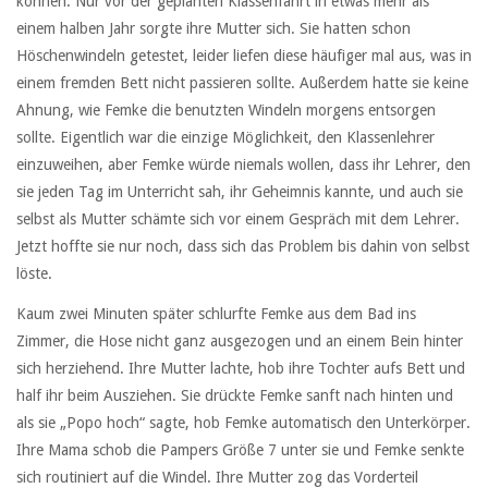
können. Nur vor der geplanten Klassenfahrt in etwas mehr als
einem halben Jahr sorgte ihre Mutter sich. Sie hatten schon
Höschenwindeln getestet, leider liefen diese häufiger mal aus, was in
einem fremden Bett nicht passieren sollte. Außerdem hatte sie keine
Ahnung, wie Femke die benutzten Windeln morgens entsorgen
sollte. Eigentlich war die einzige Möglichkeit, den Klassenlehrer
einzuweihen, aber Femke würde niemals wollen, dass ihr Lehrer, den
sie jeden Tag im Unterricht sah, ihr Geheimnis kannte, und auch sie
selbst als Mutter schämte sich vor einem Gespräch mit dem Lehrer.
Jetzt hoffte sie nur noch, dass sich das Problem bis dahin von selbst
löste.
Kaum zwei Minuten später schlurfte Femke aus dem Bad ins
Zimmer, die Hose nicht ganz ausgezogen und an einem Bein hinter
sich herziehend. Ihre Mutter lachte, hob ihre Tochter aufs Bett und
half ihr beim Ausziehen. Sie drückte Femke sanft nach hinten und
als sie „Popo hoch“ sagte, hob Femke automatisch den Unterkörper.
Ihre Mama schob die Pampers Größe 7 unter sie und Femke senkte
sich routiniert auf die Windel. Ihre Mutter zog das Vorderteil