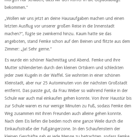
bekommen.“
„Wollen wir uns jetzt an deine Hausaufgaben machen und einen
letzten Ausflug vor unserer großen Reise in die Innenstadt
machen?“, fügte sie zwinkernd hinzu. Kaum hatte sie das
angeboten, stand Femke schon auf den Beinen und flitzte aus dem
Zimmer: „Ja! Sehr gerne.“
Es wurde ein schöner Nachmittag und Abend. Femke und ihre
Mutter schlenderten durch den kleinen Ortskern und schleckten
jeder zwei Kugeln in der Waffel. Sie wohnten in einer schönen
Kleinstadt, aber nur 25 Autominuten von der nächsten Großstadt
entfernt. Das passte gut, da Frau Weber so während Femke in der
Schule war auch mal einkaufen gehen konnte. Von ihrer Haustür bis
zur Schule waren es nur wenige Minuten zu Fuß, sodass Femke den
Weg zusammen mit ihren Freunden auch alleine gehen konnte.
Nach dem Eis liefen die beiden noch eine ganze Weile durch die
Einkaufsstraße der Fußgängerzone. In den Schaufenstern der
kleinen Geschäfte gab es jede Menge zu betrachten, sodass Femke