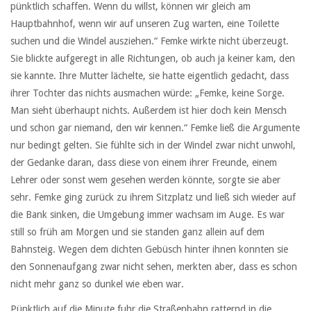
pünktlich schaffen. Wenn du willst, können wir gleich am
Hauptbahnhof, wenn wir auf unseren Zug warten, eine Toilette
suchen und die Windel ausziehen.“ Femke wirkte nicht überzeugt.
Sie blickte aufgeregt in alle Richtungen, ob auch ja keiner kam, den
sie kannte. Ihre Mutter lächelte, sie hatte eigentlich gedacht, dass
ihrer Tochter das nichts ausmachen würde: „Femke, keine Sorge.
Man sieht überhaupt nichts. Außerdem ist hier doch kein Mensch
und schon gar niemand, den wir kennen.“ Femke ließ die Argumente
nur bedingt gelten. Sie fühlte sich in der Windel zwar nicht unwohl,
der Gedanke daran, dass diese von einem ihrer Freunde, einem
Lehrer oder sonst wem gesehen werden könnte, sorgte sie aber
sehr. Femke ging zurück zu ihrem Sitzplatz und ließ sich wieder auf
die Bank sinken, die Umgebung immer wachsam im Auge. Es war
still so früh am Morgen und sie standen ganz allein auf dem
Bahnsteig. Wegen dem dichten Gebüsch hinter ihnen konnten sie
den Sonnenaufgang zwar nicht sehen, merkten aber, dass es schon
nicht mehr ganz so dunkel wie eben war.
Pünktlich auf die Minute fuhr die Straßenbahn ratternd in die