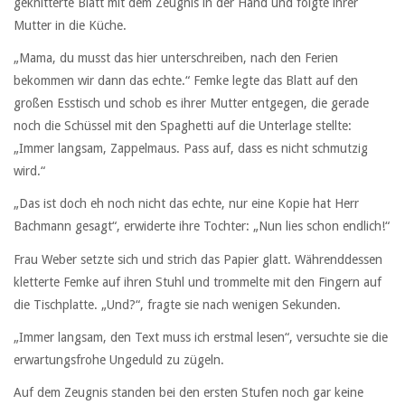
geknitterte Blatt mit dem Zeugnis in der Hand und folgte ihrer
Mutter in die Küche.
„Mama, du musst das hier unterschreiben, nach den Ferien
bekommen wir dann das echte.“ Femke legte das Blatt auf den
großen Esstisch und schob es ihrer Mutter entgegen, die gerade
noch die Schüssel mit den Spaghetti auf die Unterlage stellte:
„Immer langsam, Zappelmaus. Pass auf, dass es nicht schmutzig
wird.“
„Das ist doch eh noch nicht das echte, nur eine Kopie hat Herr
Bachmann gesagt“, erwiderte ihre Tochter: „Nun lies schon endlich!“
Frau Weber setzte sich und strich das Papier glatt. Währenddessen
kletterte Femke auf ihren Stuhl und trommelte mit den Fingern auf
die Tischplatte. „Und?“, fragte sie nach wenigen Sekunden.
„Immer langsam, den Text muss ich erstmal lesen“, versuchte sie die
erwartungsfrohe Ungeduld zu zügeln.
Auf dem Zeugnis standen bei den ersten Stufen noch gar keine