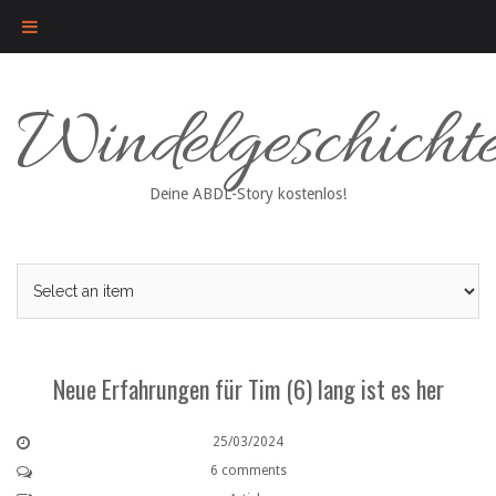
Skip
Windelgeschicht
to
content
Deine ABDL-Story kostenlos!
Neue Erfahrungen für Tim (6) lang ist es her
25/03/2024
6 comments