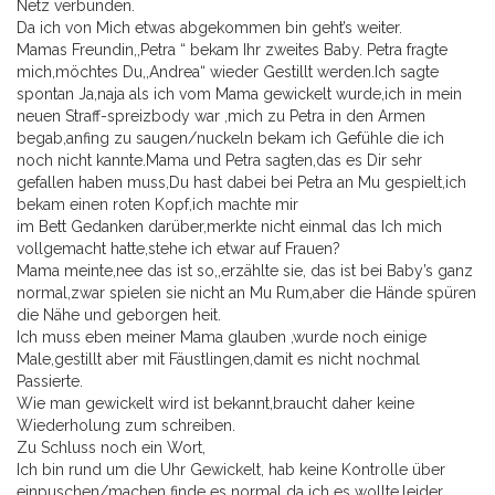
Netz verbunden.
Da ich von Mich etwas abgekommen bin geht’s weiter.
Mamas Freundin,,Petra “ bekam Ihr zweites Baby. Petra fragte
mich,möchtes Du,,Andrea“ wieder Gestillt werden.Ich sagte
spontan Ja,naja als ich vom Mama gewickelt wurde,ich in mein
neuen Straff-spreizbody war ,mich zu Petra in den Armen
begab,anfing zu saugen/nuckeln bekam ich Gefühle die ich
noch nicht kannte.Mama und Petra sagten,das es Dir sehr
gefallen haben muss,Du hast dabei bei Petra an Mu gespielt,ich
bekam einen roten Kopf,ich machte mir
im Bett Gedanken darüber,merkte nicht einmal das Ich mich
vollgemacht hatte,stehe ich etwar auf Frauen?
Mama meinte,nee das ist so,,erzählte sie, das ist bei Baby’s ganz
normal,zwar spielen sie nicht an Mu Rum,aber die Hände spüren
die Nähe und geborgen heit.
Ich muss eben meiner Mama glauben ,wurde noch einige
Male,gestillt aber mit Fäustlingen,damit es nicht nochmal
Passierte.
Wie man gewickelt wird ist bekannt,braucht daher keine
Wiederholung zum schreiben.
Zu Schluss noch ein Wort,
Ich bin rund um die Uhr Gewickelt, hab keine Kontrolle über
einpuschen/machen finde es normal da ich es wollte,leider