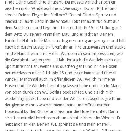
Finde Deine Geschichte amüsant. Da müsste vielleicht noch ein
bisschen mehr Windelsex hinein. Wie saugst Du am Pfiffeli und
steckst Deinen Finger ins Fudiloch? Kommt Dir der Sprutz und
machst Du auch Gacki in die Windel? Tobt ihr auch fudiblutt auf
dem Bett herum und liegt ihr schlussendlich in 69-er-Stellung auf
dem Bett: Du seinen Pimmel im Maul und er leckt an Deinem
Fudiloch. Hat sich die Mama auch ganz nackig ausgezogen und hilft
euch bei eurem Lustspiel? Greift ihr an ihre Brustwarzen und steckt
ihr die Händchen in ihre Fotze. Würde mich sehr interessieren, wie
die Geschichte weitergeht…. Habt ihr auch die Windeln nach dem
Sportunterricht an, wenns ans duschen geht und ihr die Hosen
herunterlassen müsst? Ich bin 15 und trage immer und überall
Windeli. Manchmal auch im öffentlichen WC, wo ich mir meine
Hosen und die Windeln heruntergelassen habe und mir ein Mann
von oben durch den WC-Schlitz beobachtet. Und als ich mich
wieder zugepackt habe und aus der WC-Türe rausgehe, greift mir
der gleiche Mann zwischen meine Beine und öffnet mir den
Hosenschlitz, den Gürtel und lässt mir die Hose herunter. Dann
streift er mir die Unterhosen ab und sieht mich nur im Windeli. Er
hebt mich an den Beinen auf, spreitzt sie und mein Pfiffeli ,
inzwischen ganz dick geworden, ragt aus der Windel. Wähernd er