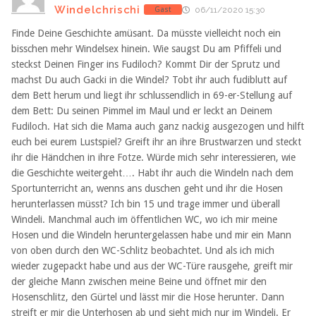
Windelchrischi
Gast
06/11/2020 15:30
Finde Deine Geschichte amüsant. Da müsste vielleicht noch ein
bisschen mehr Windelsex hinein. Wie saugst Du am Pfiffeli und
steckst Deinen Finger ins Fudiloch? Kommt Dir der Sprutz und
machst Du auch Gacki in die Windel? Tobt ihr auch fudiblutt auf
dem Bett herum und liegt ihr schlussendlich in 69-er-Stellung auf
dem Bett: Du seinen Pimmel im Maul und er leckt an Deinem
Fudiloch. Hat sich die Mama auch ganz nackig ausgezogen und hilft
euch bei eurem Lustspiel? Greift ihr an ihre Brustwarzen und steckt
ihr die Händchen in ihre Fotze. Würde mich sehr interessieren, wie
die Geschichte weitergeht…. Habt ihr auch die Windeln nach dem
Sportunterricht an, wenns ans duschen geht und ihr die Hosen
herunterlassen müsst? Ich bin 15 und trage immer und überall
Windeli. Manchmal auch im öffentlichen WC, wo ich mir meine
Hosen und die Windeln heruntergelassen habe und mir ein Mann
von oben durch den WC-Schlitz beobachtet. Und als ich mich
wieder zugepackt habe und aus der WC-Türe rausgehe, greift mir
der gleiche Mann zwischen meine Beine und öffnet mir den
Hosenschlitz, den Gürtel und lässt mir die Hose herunter. Dann
streift er mir die Unterhosen ab und sieht mich nur im Windeli. Er