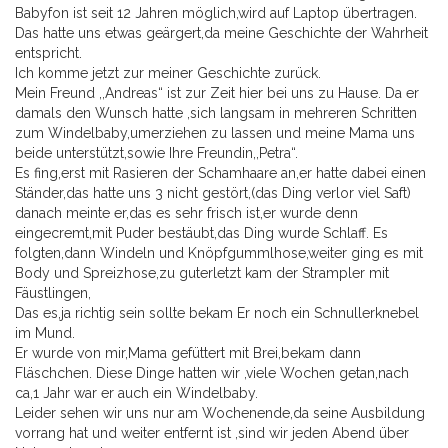
Babyfon ist seit 12 Jahren möglich,wird auf Laptop übertragen.
Das hatte uns etwas geärgert,da meine Geschichte der Wahrheit
entspricht.
Ich komme jetzt zur meiner Geschichte zurück.
Mein Freund ,,Andreas“ ist zur Zeit hier bei uns zu Hause. Da er
damals den Wunsch hatte ,sich langsam in mehreren Schritten
zum Windelbaby,umerziehen zu lassen und meine Mama uns
beide unterstützt,sowie Ihre Freundin,,Petra“.
Es fing,erst mit Rasieren der Schamhaare an,er hatte dabei einen
Ständer,das hatte uns 3 nicht gestört,(das Ding verlor viel Saft)
danach meinte er,das es sehr frisch ist,er wurde denn
eingecremt,mit Puder bestäubt,das Ding wurde Schlaff. Es
folgten,dann Windeln und Knöpfgummlhose,weiter ging es mit
Body und Spreizhose,zu guterletzt kam der Strampler mit
Fäustlingen,
Das es,ja richtig sein sollte bekam Er noch ein Schnullerknebel
im Mund.
Er wurde von mir,Mama gefüttert mit Brei,bekam dann
Fläschchen. Diese Dinge hatten wir ,viele Wochen getan,nach
ca,1 Jahr war er auch ein Windelbaby.
Leider sehen wir uns nur am Wochenende,da seine Ausbildung
vorrang hat und weiter entfernt ist ,sind wir jeden Abend über