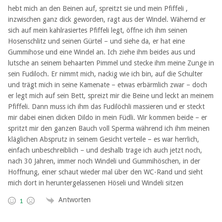
hebt mich an den Beinen auf, spreitzt sie und mein Pfiffeli ,
inzwischen ganz dick geworden, ragt aus der Windel. Wähernd er
sich auf mein kahlrasiertes Pfiffeli legt, öffne ich ihm seinen
Hosenschlitz und seinen Gürtel – und siehe da, er hat eine
Gummihose und eine Windel an. Ich ziehe ihm beides aus und
lutsche an seinem behaarten Pimmel und stecke ihm meine Zunge in
sein Fudiloch. Er nimmt mich, nackig wie ich bin, auf die Schulter
und trägt mich in seine Kamenate – etwas erbärmlich zwar – doch
er legt mich auf sein Bett, spreizt mir die Beine und leckt an meinem
Pfiffeli. Dann muss ich ihm das Fudilöchli massieren und er steckt
mir dabei einen dicken Dildo in mein Füdli. Wir kommen beide – er
spritzt mir den ganzen Bauch voll Sperma während ich ihm meinen
kläglichen Absprutz in seinem Gesicht verteile – es war herrlich,
einfach unbeschreiblich – und deshalb trage ich auch jetzt noch,
nach 30 Jahren, immer noch Windeli und Gummihöschen, in der
Hoffnung, einer schaut wieder mal über den WC-Rand und sieht
mich dort in heruntergelassenen Höseli und Windeli sitzen
Antworten
1