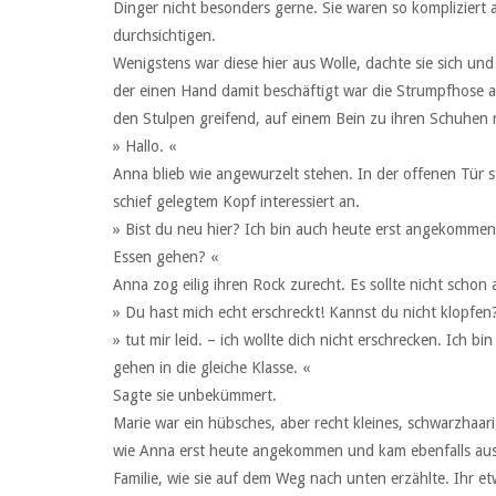
Dinger nicht besonders gerne. Sie waren so kompliziert 
durchsichtigen.
Wenigstens war diese hier aus Wolle, dachte sie sich un
der einen Hand damit beschäftigt war die Strumpfhose 
den Stulpen greifend, auf einem Bein zu ihren Schuhen 
» Hallo. «
Anna blieb wie angewurzelt stehen. In der offenen Tür 
schief gelegtem Kopf interessiert an.
» Bist du neu hier? Ich bin auch heute erst angekomme
Essen gehen? «
Anna zog eilig ihren Rock zurecht. Es sollte nicht schon
» Du hast mich echt erschreckt! Kannst du nicht klopfen
» tut mir leid. – ich wollte dich nicht erschrecken. Ich b
gehen in die gleiche Klasse. «
Sagte sie unbekümmert.
Marie war ein hübsches, aber recht kleines, schwarzhaa
wie Anna erst heute angekommen und kam ebenfalls aus 
Familie, wie sie auf dem Weg nach unten erzählte. Ihr e