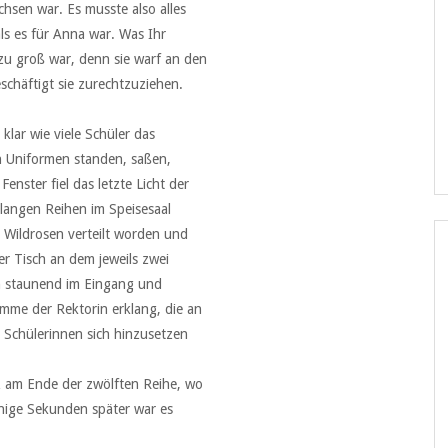
chsen war. Es musste also alles
ls es für Anna war. Was Ihr
 zu groß war, denn sie warf an den
schäftigt sie zurechtzuziehen.
klar wie viele Schüler das
en Uniformen standen, saßen,
enster fiel das letzte Licht der
 langen Reihen im Speisesaal
 Wildrosen verteilt worden und
er Tisch an dem jeweils zwei
h staunend im Eingang und
timme der Rektorin erklang, die an
 Schülerinnen sich hinzusetzen
z am Ende der zwölften Reihe, wo
enige Sekunden später war es