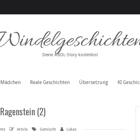
Windelgeschichte
Deine ABDL-Story kostenlos!
Mädchen
Reale Geschichten
Übersetzung
KI Geschi
 Ragenstein (2)
nts
Article
Gemischt
Lukas