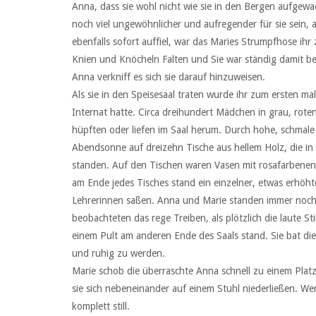
Anna, dass sie wohl nicht wie sie in den Bergen aufgewa
noch viel ungewöhnlicher und aufregender für sie sein, a
ebenfalls sofort auffiel, war das Maries Strumpfhose ihr
Knien und Knöcheln Falten und Sie war ständig damit be
Anna verkniff es sich sie darauf hinzuweisen.
Als sie in den Speisesaal traten wurde ihr zum ersten mal 
Internat hatte. Circa dreihundert Mädchen in grau, rot
hüpften oder liefen im Saal herum. Durch hohe, schmale F
Abendsonne auf dreizehn Tische aus hellem Holz, die in
standen. Auf den Tischen waren Vasen mit rosafarbenen
am Ende jedes Tisches stand ein einzelner, etwas erhöht
Lehrerinnen saßen. Anna und Marie standen immer noc
beobachteten das rege Treiben, als plötzlich die laute S
einem Pult am anderen Ende des Saals stand. Sie bat die
und ruhig zu werden.
Marie schob die überraschte Anna schnell zu einem Plat
sie sich nebeneinander auf einem Stuhl niederließen. W
komplett still.