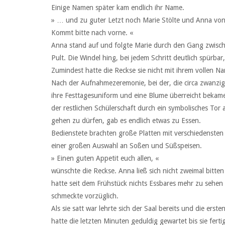
Einige Namen später kam endlich ihr Name.
» … und zu guter Letzt noch Marie Stölte und Anna von
Kommt bitte nach vorne. «
Anna stand auf und folgte Marie durch den Gang zwisc
Pult. Die Windel hing, bei jedem Schritt deutlich spürba
Zumindest hatte die Reckse sie nicht mit ihrem vollen N
Nach der Aufnahmezeremonie, bei der, die circa zwanzig 
ihre Festtagesuniform und eine Blume überreicht bekame
der restlichen Schülerschaft durch ein symbolisches Tor 
gehen zu dürfen, gab es endlich etwas zu Essen.
Bedienstete brachten große Platten mit verschiedenste
einer großen Auswahl an Soßen und Süßspeisen.
» Einen guten Appetit euch allen, «
wünschte die Reckse. Anna ließ sich nicht zweimal bitten 
hatte seit dem Frühstück nichts Essbares mehr zu seh
schmeckte vorzüglich.
Als sie satt war lehrte sich der Saal bereits und die ers
hatte die letzten Minuten geduldig gewartet bis sie ferti