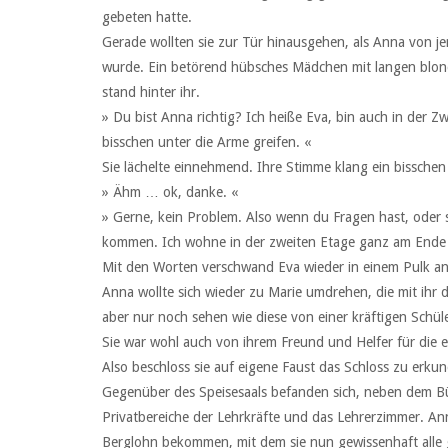
gebeten hatte.
Gerade wollten sie zur Tür hinausgehen, als Anna von
wurde. Ein betörend hübsches Mädchen mit langen blo
stand hinter ihr.
» Du bist Anna richtig? Ich heiße Eva, bin auch in der Zw
bisschen unter die Arme greifen. «
Sie lächelte einnehmend. Ihre Stimme klang ein bisschen r
» Ähm … ok, danke. «
» Gerne, kein Problem. Also wenn du Fragen hast, oder 
kommen. Ich wohne in der zweiten Etage ganz am Ende
Mit den Worten verschwand Eva wieder in einem Pulk a
Anna wollte sich wieder zu Marie umdrehen, die mit ihr 
aber nur noch sehen wie diese von einer kräftigen Schül
Sie war wohl auch von ihrem Freund und Helfer für die
Also beschloss sie auf eigene Faust das Schloss zu erku
Gegenüber des Speisesaals befanden sich, neben dem B
Privatbereiche der Lehrkräfte und das Lehrerzimmer. An
Berglohn bekommen, mit dem sie nun gewissenhaft alle g