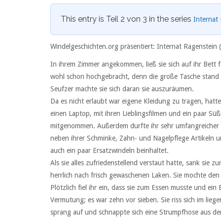
This entry is Teil 2 von 3 in the series
Internat
Windelgeschichten.org präsentiert: Internat Ragenstein 
In ihrem Zimmer angekommen, ließ sie sich auf ihr Bett f
wohl schon hochgebracht, denn die große Tasche stand
Seufzer machte sie sich daran sie auszuräumen.
Da es nicht erlaubt war eigene Kleidung zu tragen, hatte 
einen Laptop, mit ihren Lieblingsfilmen und ein paar Süß
mitgenommen. Außerdem durfte ihr sehr umfangreicher K
neben ihrer Schminke, Zahn- und Nagelpflege Artikeln u
auch ein paar Ersatzwindeln beinhaltet.
Als sie alles zufriedenstellend verstaut hatte, sank sie zu
herrlich nach frisch gewaschenen Laken. Sie mochte den
Plötzlich fiel ihr ein, dass sie zum Essen musste und ein B
Vermutung; es war zehn vor sieben. Sie riss sich im lie
sprang auf und schnappte sich eine Strumpfhose aus 