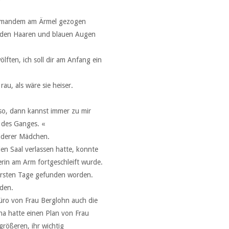
 jemandem am Ärmel gezogen
nden Haaren und blauen Augen
ölften, ich soll dir am Anfang ein
au, als wäre sie heiser.
so, dann kannst immer zu mir
 des Ganges. «
nderer Mädchen.
den Saal verlassen hatte, konnte
erin am Arm fortgeschleift wurde.
 ersten Tage gefunden worden.
nden.
üro von Frau Berglohn auch die
na hatte einen Plan von Frau
rößeren, ihr wichtig